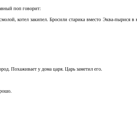
авный поп говорит:
 смолой, котел закипел. Бросили старика вместо Эква-пырися 
ород. Похаживает у дома царя. Царь заметил его.
орошо.