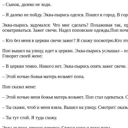
– Сынок, далеко не ходи.
– Я далеко не пойду. Эква-пырись оделся. Пошел в город. В го
Эква-пырись задумался: Что мне сделать? Похаживая так, п
осматриваться. Зажег свечи. Надел поповские одежды,Поп ночь
– Кто без меня в церкви свечи зажег? Я схожу посмотрю.Кто э
Поп вышел на улицу, идет к церкви. Эква-пырись услышал – п
Говорит своей жене:
– В церкви темно. Никого нет. Эква-пырись опять зажег свечи.
– Этой ночью божья матерь возьмет попа.
Поп сказал жене:
– Этой ночью меня божья матерь возьмет. Поп стал одеваться. 
– Ты скажи, чтоб и меня взяла. Вышел на улицу. Смотрит: оказ
– Ты тут стой. Я туда схожу.
Эква-пырись принес веревку. Связал ноги и руки попа.