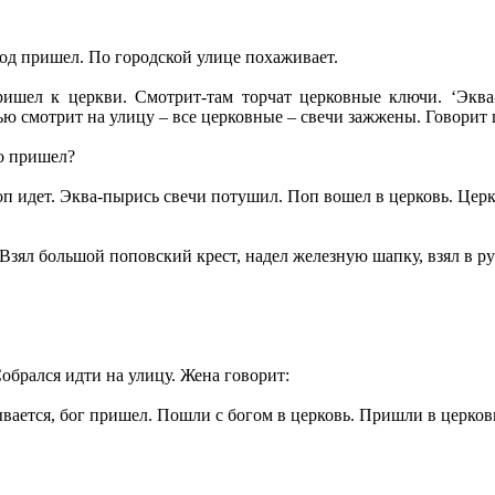
род пришел. По городской улице похаживает.
ришел к церкви. Смотрит-там торчат церковные ключи. ‘Эква
ю смотрит на улицу – все церковные – свечи зажжены. Говорит 
то пришел?
оп идет. Эква-пырись свечи потушил. Поп вошел в церковь. Церк
 Взял большой поповский крест, надел железную шапку, взял в ру
Собрался идти на улицу. Жена говорит:
ывается, бог пришел. Пошли с богом в церковь. Пришли в церков