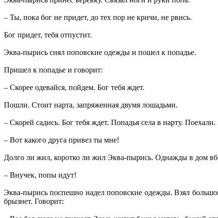
– Ты, пока бог не придет, до тех пор не кричи, не рвись.
Бог придет, тебя отпустит.
Эква-пырись снял поповские одежды и пошел к попадье.
Пришел к попадье и говорит:
– Скорее одевайся, пойдем. Бог тебя ждет.
Пошли. Стоит нарта, запряженная двумя лошадьми.
– Скорей садись. Бог тебя ждет. Попадья села в нарту. Поехал
– Вот какого друга привез ты мне!
Долго ли жил, коротко ли жил Эква-пырись. Однажды в дом вб
– Внучек, попы идут!
Эква-пырись поспешно надел поповские одежды. Взял большой
брызнет. Говорит: