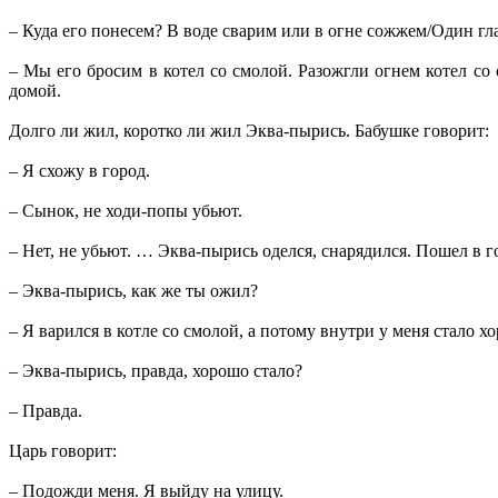
– Куда его понесем? В воде сварим или в огне сожжем/Один гл
– Мы его бросим в котел со смолой. Разожгли огнем котел со
домой.
Долго ли жил, коротко ли жил Эква-пырись. Бабушке говорит:
– Я схожу в город.
– Сынок, не ходи-попы убьют.
– Нет, не убьют. … Эква-пырись оделся, снарядился. Пошел в г
– Эква-пырись, как же ты ожил?
– Я варился в котле со смолой, а потому внутри у меня стало х
– Эква-пырись, правда, хорошо стало?
– Правда.
Царь говорит:
– Подожди меня. Я выйду на улицу.