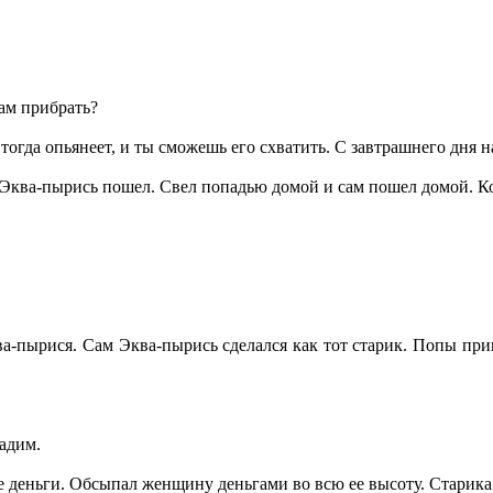
кам прибрать?
огда опьянеет, и ты сможешь его схватить. С завтрашнего дня на
 Эква-пырись пошел. Свел попадью домой и сам пошел домой. Ко
ква-пырися. Сам Эква-пырись сделался как тот старик. Попы п
Дадим.
е деньги. Обсыпал женщину деньгами во всю ее высоту. Старика