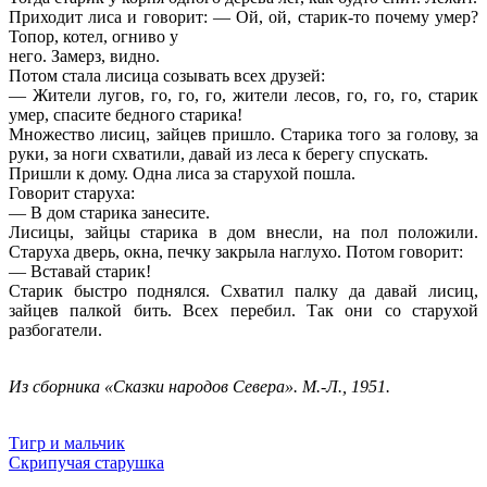
Приходит лиса и говорит: — Ой, ой, старик-то почему умер?
Топор, котел, огниво у
него. Замерз, видно.
Потом стала лисица созывать всех друзей:
— Жители лугов, го, го, го, жители лесов, го, го, го, старик
умер, спасите бедного старика!
Множество лисиц, зайцев пришло. Старика того за голову, за
руки, за ноги схватили, давай из леса к берегу спускать.
Пришли к дому. Одна лиса за старухой пошла.
Говорит старуха:
— В дом старика занесите.
Лисицы, зайцы старика в дом внесли, на пол положили.
Старуха дверь, окна, печку закрыла наглухо. Потом говорит:
— Вставай старик!
Старик быстро поднялся. Схватил палку да давай лисиц,
зайцев палкой бить. Всех перебил. Так они со старухой
разбогатели.
Из сборника «Сказки народов Севера». М.-Л., 1951.
Тигр и мальчик
Скрипучая старушка