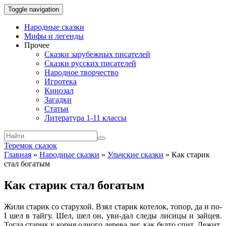
Toggle navigation
Народные сказки
Мифы и легенды
Прочее
Сказки зарубежных писателей
Сказки русских писателей
Народное творчество
Игротека
Кинозал
Загадки
Статьи
Литература 1-11 классы
Теремок сказок
Главная
»
Народные сказки
»
Ульчские сказки
»
Как старик
стал богатым
Как старик стал богатым
Жили старик со старухой. Взял старик котелок, топор, да и по-
I шел в тайгу. Шел, шел он, уви-дал следы лисицы и зайцев.
Тогда старик у корня одного дерева лег, как будто спит. Лежит.