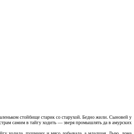
маленьком стойбище старик со старухой. Бедно жили. Сыновей у
страм самим в тайгу ходить — зверя промышлять да в амурских
айгу ходила, пушнину и мясо добывала, а младшая, Дыю, дома