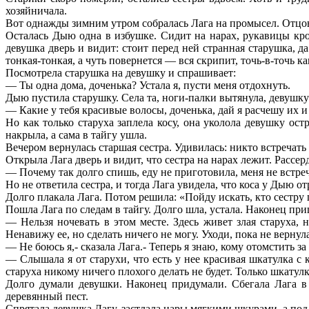
хозяйничала.
Вот однажды зимним утром собралась Лага на промысел. Отцовс
Осталась Дыю одна в избушке. Сидит на нарах, рукавицы кр
девушка дверь и видит: стоит перед ней странная старушка, д
тонкая-тонкая, а чуть повернется — вся скрипит, точь-в-точь ка
Посмотрела старушка на девушку и спрашивает:
— Ты одна дома, доченька? Устала я, пусти меня отдохнуть.
Дыю пустила старушку. Села та, ноги-палки вытянула, девушку р
— Какие у тебя красивые волосы, доченька, дай я расчешу их и 
Но как только старуха заплела косу, она уколола девушку ост
накрыла, а сама в тайгу ушла.
Вечером вернулась старшая сестра. Удивилась: никто встречать
Открыла Лага дверь и видит, что сестра на нарах лежит. Рассер
— Почему так долго спишь, еду не приготовила, меня не встре
Но не ответила сестра, и тогда Лага увидела, что коса у Дыю отр
Долго плакала Лага. Потом решила: «Пойду искать, кто сестру
Пошла Лага по следам в тайгу. Долго шла, устала. Наконец при
— Нельзя ночевать в этом месте. Здесь живет злая старуха,
Ненавижу ее, но сделать ничего не могу. Уходи, пока не вернула
— Не боюсь я,- сказала Лага.- Теперь я знаю, кому отомстить за 
— Слышала я от старухи, что есть у нее красивая шкатулка с к
старуха никому ничего плохого делать не будет. Только шкатулку
Долго думали девушки. Наконец придумали. Сбегала Лага в 
деревянный пест.
Спрятала девушка Лагу, застлала нары мягкими шкурами, а под