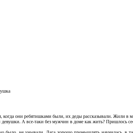
рушка
м, когда они ребятишками были, их деды рассказывали. Жили в 
 девушки. А все-таки без мужчин в доме как жить? Пришлось се
дно было, не унывали. Лага хорошо промышлять научилась, в т