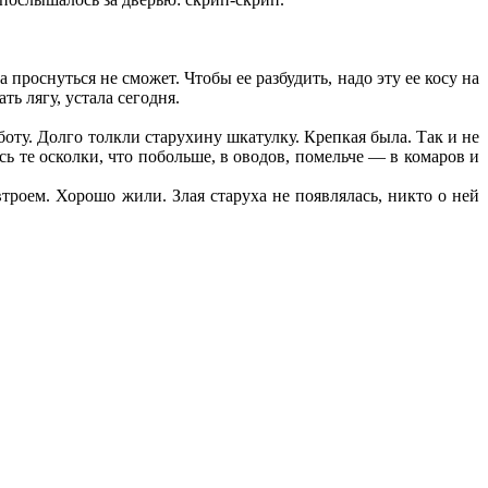
 проснуться не сможет. Чтобы ее разбудить, надо эту ее косу на
ть лягу, устала сегодня.
оту. Долго толкли старухину шкатулку. Крепкая была. Так и не
ь те осколки, что побольше, в оводов, помельче — в комаров и
троем. Хорошо жили. Злая старуха не появлялась, никто о ней