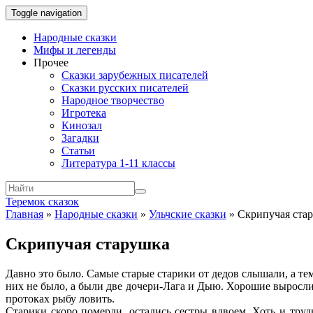
Toggle navigation
Народные сказки
Мифы и легенды
Прочее
Сказки зарубежных писателей
Сказки русских писателей
Народное творчество
Игротека
Кинозал
Загадки
Статьи
Литература 1-11 классы
Теремок сказок
Главная
»
Народные сказки
»
Ульчские сказки
»
Скрипучая ста
Скрипучая старушка
Давно это было. Самые старые старики от дедов слышали, а те
них не было, а были две дочери-Лага и Дыю. Хорошие выросли
протоках рыбу ловить.
Старики скоро померли, остались сестры вдвоем. Хоть и тру