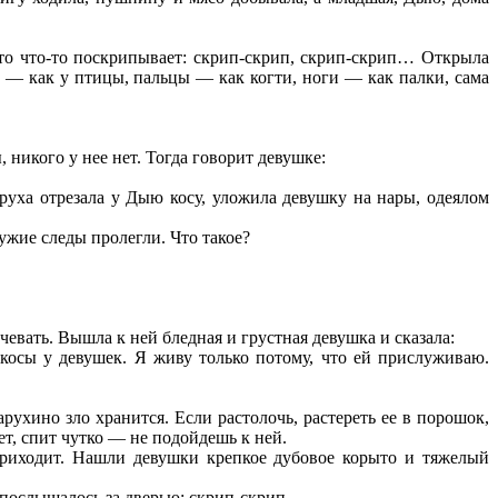
то что-то поскрипывает: скрип-скрип, скрип-скрип… Открыла
ос — как у птицы, пальцы — как когти, ноги — как палки, сама
 никого у нее нет. Тогда говорит девушке:
таруха отрезала у Дыю косу, уложила девушку на нары, одеялом
чужие следы пролегли. Что такое?
чевать. Вышла к ней бледная и грустная девушка и сказала:
 косы у девушек. Я живу только потому, что ей прислуживаю.
арухино зло хранится. Если растолочь, растереть ее в порошок,
дет, спит чутко — не подойдешь к ней.
 приходит. Нашли девушки крепкое дубовое корыто и тяжелый
 послышалось за дверью: скрип-скрип.