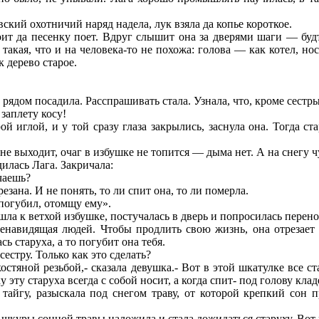
кий охотничий наряд надела, лук взяла да копье короткое.
оит да песенку поет. Вдруг слышит она за дверями шаги — буд
а такая, что и на человека-то не похожа: голова — как котел, н
к дерево старое.
ядом посадила. Расспрашивать стала. Узнала, что, кроме сестры,
заплету косу!
рой иглой, и у той сразу глаза закрылись, заснула она. Тогда с
 не выходит, очаг в избушке не топится — дыма нет. А на снегу 
дилась Лага. Закричала:
чаешь?
езана. И не понять, то ли спит она, то ли померла.
 погубил, отомщу ему».
шла к ветхой избушке, постучалась в дверь и попросилась перено
 ненавидящая людей. Чтобы продлить свою жизнь, она отрезает
сь старуха, а то погубит она тебя.
сестру. Только как это сделать?
остяной резьбой,- сказала девушка.- Вот в этой шкатулке все ст
 эту старуха всегда с собой носит, а когда спит- под голову кла
тайгу, разыскала под снегом траву, от которой крепкий сон
 шкуры сонной травы наложила и стала дожидаться старуху. Вот