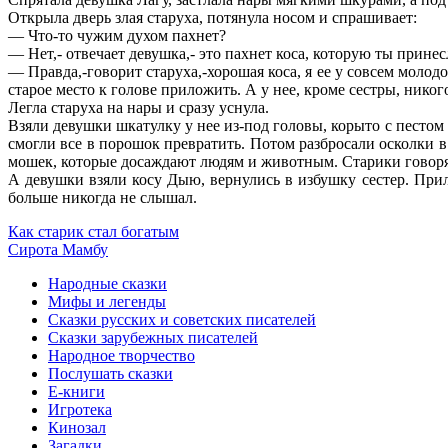
Открыла дверь злая старуха, потянула носом и спрашивает:
— Что-то чужим духом пахнет?
— Нет,- отвечает девушка,- это пахнет коса, которую ты принес
— Правда,-говорит старуха,-хорошая коса, я ее у совсем молодо
старое место к голове приложить. А у нее, кроме сестры, никого 
Легла старуха на нары и сразу уснула.
Взяли девушки шкатулку у нее из-под головы, корыто с пестом
смогли все в порошок превратить. Потом разбросали осколки в
мошек, которые досаждают людям и животным. Старики говорят
А девушки взяли косу Дыю, вернулись в избушку сестер. Прил
больше никогда не слышал.
Как старик стал богатым
Сирота Мамбу
Народные сказки
Мифы и легенды
Сказки русских и советских писателей
Сказки зарубежных писателей
Народное творчество
Послушать сказки
Е-книги
Игротека
Кинозал
Загадки