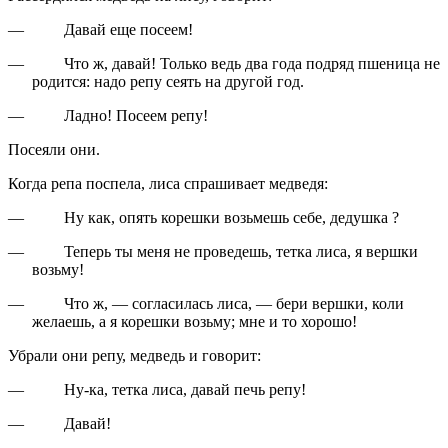
—
Давай еще посеем!
—
Что ж, давай! Только ведь два года подряд пшеница не
родится: надо репу сеять на другой год.
—
Ладно! Посеем репу!
Посеяли они.
Когда репа поспела, лиса спрашивает медведя:
—
Ну как, опять корешки возьмешь себе, дедушка ?
—
Теперь ты меня не проведешь, тетка лиса, я вершки
возьму!
—
Что ж, — согласилась лиса, — бери вершки, коли
желаешь, а я корешки возьму; мне и то хорошо!
Убрали они репу, медведь и говорит:
—
Ну-ка, тетка лиса, давай печь репу!
—
Давай!