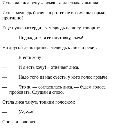
Испекла лиса репу – румяная
да сладкая вышла.
Испек медведь ботву – в рот ее не возьмешь: горько,
противно!
Еще пуще рассердился медведь на лису, говорит:
—
Подожди ж, я ее плутовку, съем!
На другой день пришел медведь к лисе и ревет:
—
Я есть хочу!
—
И я есть хочу! – отвечает лиса.
—
Надо того из нас съесть, у кого голос громче.
—
Что ж, — согласилась лиса, — будем голоса
пробовать. Слушай я спою.
Стала лиса тянуть тонким голоском:
—
У-у-у-у!
Спела и говорит: