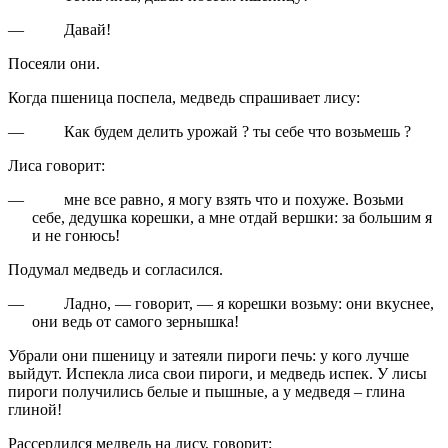
—
Давай!
Посеяли они.
Когда пшеница поспела, медведь спрашивает лису:
—
Как будем делить урожай ? ты себе что возьмешь ?
Лиса говорит:
—
мне все равно, я могу взять что и похуже. Возьми
себе, дедушка корешки, а мне отдай вершки: за большим я
и не гонюсь!
Подумал медведь и согласился.
—
Ладно, — говорит, — я корешки возьму: они вкуснее,
они ведь от самого зернышка!
Убрали они пшеницу и затеяли пироги печь: у кого лучше
выйдут. Испекла лиса свои пироги, и медведь испек. У лисы
пироги получились белые и пышные, а у медведя – глина
глиной!
Рассердился медведь на лису, говорит: