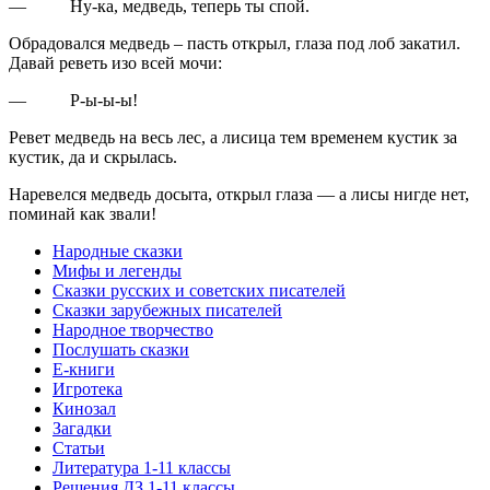
—
Ну-ка, медведь, теперь ты спой.
Обрадовался медведь – пасть открыл, глаза под лоб закатил.
Давай реветь изо всей мочи:
—
Р-ы-ы-ы!
Ревет медведь на весь лес, а лисица тем временем кустик за
кустик, да и скрылась.
Наревелся медведь досыта, открыл глаза — а лисы нигде нет,
поминай как звали!
Народные сказки
Мифы и легенды
Сказки русских и советских писателей
Сказки зарубежных писателей
Народное творчество
Послушать сказки
Е-книги
Игротека
Кинозал
Загадки
Статьи
Литература 1-11 классы
Решения ДЗ 1-11 классы