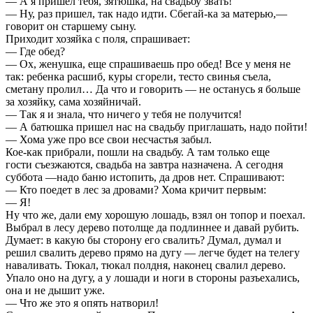
— А я пришел тебя, зятюшка, на свадьбу звать!
— Ну, раз пришел, так надо идти. Сбегай-ка за матерью,—
говорит он старшему сыну.
Приходит хозяйка с поля, спрашивает:
— Где обед?
— Ох, женушка, еще спрашиваешь про обед! Все у меня не
так: ребенка расшиб, куры сгорели, тесто свинья съела,
сметану пролил… Да что и говорить — не останусь я больше
за хозяйку, сама хозяйничай.
— Так я и знала, что ничего у тебя не получится!
— А батюшка пришел нас на свадьбу приглашать, надо пойти!
— Хома уже про все свои несчастья забыл.
Кое-как прибрали, пошли на свадьбу. А там только еще
гости съезжаются, свадьба на завтра назначена. А сегодня
суббота —надо баню истопить, да дров нет. Спрашивают:
— Кто поедет в лес за дровами? Хома кричит первым:
— Я!
Ну что же, дали ему хорошую лошадь, взял он топор и поехал.
Выбрал в лесу дерево потолще да подлиннее и давай рубить.
Думает: в какую бы сторону его свалить? Думал, думал и
решил свалить дерево прямо на дугу — легче будет на телегу
наваливать. Тюкал, тюкал полдня, наконец свалил дерево.
Упало оно на дугу, а у лошади и ноги в стороны разъехались,
она и не дышит уже.
— Что же это я опять натворил!