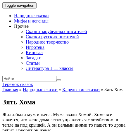
Toggle navigation
Народные сказки
Мифы и легенды
Прочее
Сказки зарубежных писателей
Сказки русских писателей
Народное творчество
Игротека
Кинозал
Загадки
Статьи
Литература 1-11 классы
Теремок сказок
Главная
»
Народные сказки
»
Карельские сказки
»
Зять Хома
Зять Хома
Жили-были муж и жена. Мужа звали Хомой. Хоме все
кажется, что жене дома легко управляться с хозяйством, в
тепле да под крышей. А он целыми днями то пашет, то дрова
рубит. Говорит он жене: