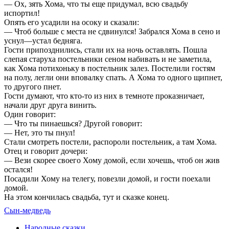
— Ох, зять Хома, что ты еще придумал, всю свадьбу
испортил!
Опять его усадили на осоку и сказали:
— Чтоб больше с места не сдвинулся! Забрался Хома в сено и
уснул—устал бедняга.
Гости припозднились, стали их на ночь оставлять. Пошла
слепая старуха постельники сеном набивать и не заметила,
как Хома потихоньку в постельник залез. Постелили гостям
на полу, легли они вповалку спать. А Хома то одного щипнет,
то другого пнет.
Гости думают, что кто-то из них в темноте проказничает,
начали друг друга винить.
Один говорит:
— Что ты пинаешься? Другой говорит:
— Нет, это ты пнул!
Стали смотреть постели, распороли постельник, а там Хома.
Отец и говорит дочери:
— Вези скорее своего Хому домой, если хочешь, чтоб он жив
остался!
Посадили Хому на телегу, повезли домой, и гости поехали
домой.
На этом кончилась свадьба, тут и сказке конец.
Сын-медведь
Народные сказки