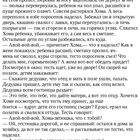
— люлька перевернулась, ребенок на пол упал, расшибся и
пуще прежнего плачет. Совсем растерялся Хома. А весь
переполох в избе поросенок наделал. Забежал он в открытую
дверь, квашню свалил с лавки, куры перепугались—в печь
попрыгали — так и сгорели в печи, на горячих углях. Схватил
Хома ребенка, убаюкивает его, а сам весь в сметане.
Остальные дети по углам разбежались, кто куда.
— Авой-вой-вой,— причитает Хома,— что я наделал? Как я
жене покажусь: ребенка расшиб, сметану пролил, яч-
мень не смолол, куры сгорели, тесто поросенок съел! Что
делать мне, горемычному? А жена вот-вот обедать придет!
Посмотрел в окно: тесть идет, уже во дворе! Он скорей на
полати, детям наказывает:
— Скажите дедушке, что отец и мать в поле ушли, пахать.
Дедушка пришел, дети ему так и сказали, как отец велел.
Дедушка всем гостинцы раздает:
— Это тебе, это тебе, это дайте матери, а вот это отцу. Хочется
Хоме посмотреть, что тесть ему принес, да еше
боится — вдруг дети его гостинец съедят? Ерзал, ерзал на
полатях и свалился оттуда. Тесть говорит:
— Авой-вой-вой, Хома-зятюшка, что с тобой?
— Ой, тестюшка дорогой, и не спрашивай: остался я дома за
хозяйку, да все не так сделал,— и рассказывает он тестю, что
наделал.