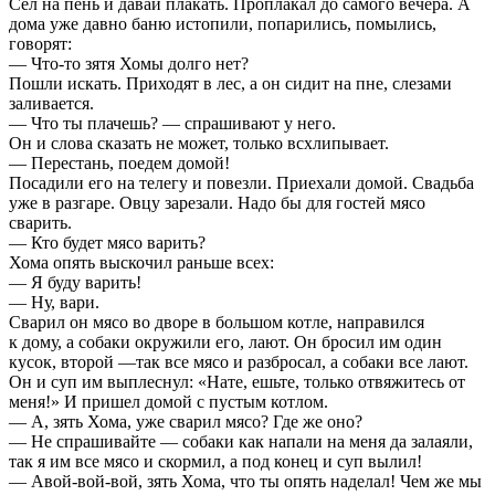
Сел на пень и давай плакать. Проплакал до самого вечера. А
дома уже давно баню истопили, попарились, помылись,
говорят:
— Что-то зятя Хомы долго нет?
Пошли искать. Приходят в лес, а он сидит на пне, слезами
заливается.
— Что ты плачешь? — спрашивают у него.
Он и слова сказать не может, только всхлипывает.
— Перестань, поедем домой!
Посадили его на телегу и повезли. Приехали домой. Свадьба
уже в разгаре. Овцу зарезали. Надо бы для гостей мясо
сварить.
— Кто будет мясо варить?
Хома опять выскочил раньше всех:
— Я буду варить!
— Ну, вари.
Сварил он мясо во дворе в большом котле, направился
к дому, а собаки окружили его, лают. Он бросил им один
кусок, второй —так все мясо и разбросал, а собаки все лают.
Он и суп им выплеснул: «Нате, ешьте, только отвяжитесь от
меня!» И пришел домой с пустым котлом.
— А, зять Хома, уже сварил мясо? Где же оно?
— Не спрашивайте — собаки как напали на меня да залаяли,
так я им все мясо и скормил, а под конец и суп вылил!
— Авой-вой-вой, зять Хома, что ты опять наделал! Чем же мы