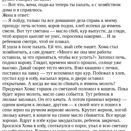
— Вот что, жена, поди-ка теперь ты пахать, а с хозяйством
дома и я справлюсь.
Жена в ответ:
— Я пойду, только ты все домашние дела справь к моему
приходу: печь истопи, коров подои, хлеб испеки да ячмень
смели. Вот тут сметана — масло сбей, кур выпусти, да гляди,
чтоб коршун цыплят не унес, поросенка накорми… И за
ребенком смотри, чтоб не плакал.
И ушла в поле пахать. Ей что, знай себе пашет. Хома стал
хозяйничать, а сам думает: «Много же она мне работы
оставила, за что приняться, чтобы все успеть?» Затопил печь,
подоил корову. Глядит, времени много прошло, солнце уже
высоко. Давай скорее тесто месить. Взял квашню с печки,
поставил на лавку — тут вспомнил про кур. Побежал в хлев,
пустил кур в избу, насыпал зерна, и двери оставил
открытыми. А когда же масло сбивать и ячмень молоть?
Придумал Хома: горшок со сметаной положил в кошель. Пока
будет зерно молоть, масло само собьется. Тут ребенок в
люльке заплакал. Он его качать. А потом привязал веревку —
одним концом к люльке, другим — к своей ноге и пошел в
сени зерно на ручном жернове молоть. Крутит жернов, ногой
люльку качает, в кошеле на спине масло сбивается. Все вроде
хорошо. Вдруг в избе куры закудахтали, ребенок закричал.
Бросился Хома в избу, споткнулся о порог, упал и всю сметану
на себя пролил. Веревка за ногу зацепилась, он дернул за нее