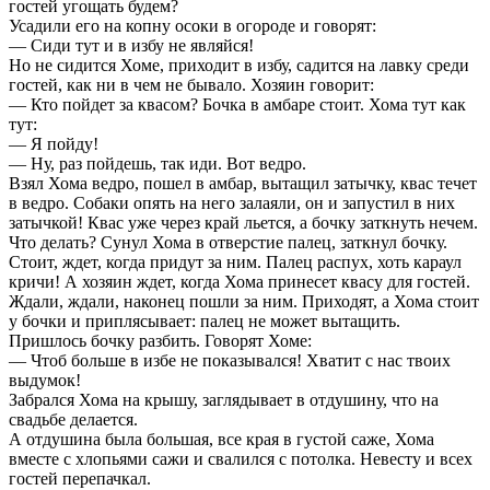
гостей угощать будем?
Усадили его на копну осоки в огороде и говорят:
— Сиди тут и в избу не являйся!
Но не сидится Хоме, приходит в избу, садится на лавку среди
гостей, как ни в чем не бывало. Хозяин говорит:
— Кто пойдет за квасом? Бочка в амбаре стоит. Хома тут как
тут:
— Я пойду!
— Ну, раз пойдешь, так иди. Вот ведро.
Взял Хома ведро, пошел в амбар, вытащил затычку, квас течет
в ведро. Собаки опять на него залаяли, он и запустил в них
затычкой! Квас уже через край льется, а бочку заткнуть нечем.
Что делать? Сунул Хома в отверстие палец, заткнул бочку.
Стоит, ждет, когда придут за ним. Палец распух, хоть караул
кричи! А хозяин ждет, когда Хома принесет квасу для гостей.
Ждали, ждали, наконец пошли за ним. Приходят, а Хома стоит
у бочки и приплясывает: палец не может вытащить.
Пришлось бочку разбить. Говорят Хоме:
— Чтоб больше в избе не показывался! Хватит с нас твоих
выдумок!
Забрался Хома на крышу, заглядывает в отдушину, что на
свадьбе делается.
А отдушина была большая, все края в густой саже, Хома
вместе с хлопьями сажи и свалился с потолка. Невесту и всех
гостей перепачкал.