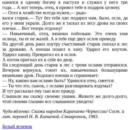
нанялся к одному богачу в пастухи и служил у него три
года… А вот теперь, отец, я привел тебе в подарок целину.
— Осел в хозяйстве всегда нужен,— радо-
вался старик.— Тут без тебя хан подарил нам, было, осла, да
его у меня украли. Долго же я таскал из лесу дрова на своих
плечах… Вот теперь отдохну!
— Навьючивай, отец, вязанки побольше. Это очень злая
ослица, ты ее не жалей. А я тебе еще двух ослов приведу.
На другой день рано поутру счастливый старик поехал в лес
за дровами. А юноша пошел к хану. Ударил его кнутом.
Ударил ханшу. Превратил их в ослов.
А потом пригнал их к себе во двор.
На следующий день старик в лес с тремя ослами отправился.
Вечером вернулся, гонит их, навьюченных большущими
вязанками дров. Подошел юноша и спрашивает:
— Ну, каково вам ослами быть? Удивился отец, смеется:
— Ты что это, сынок, с ослами разговаривать вздумал?
И тут рассказал ему сын всю правду.
Слышали вы сказку своими ушами. Живите же долго-долго,
чтоб своими глазами все слышанное увидеть!
Чудо-яблочко: Сказки народов Карачаево-Черкессии/ Сост. и
лит. перевод Н. В. Капиевой.-Ставрополь, 1983.
Белый ягненок