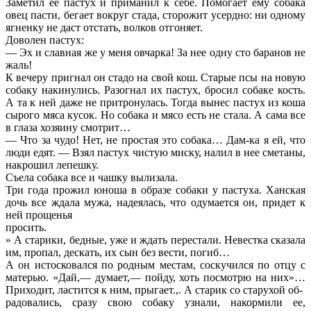
Заметил ее пастух и приманил к себе. Помогает ему собака
овец пасти, бегает вокруг стада, сторожит усердно: ни одному
ягненку не даст отстать, волков отгоняет.
Доволен пастух:
— Эх и славная же у меня овчарка! За нее одну сто баранов не
жаль!
К вечеру пригнал он стадо на свой кош. Старые псы на новую
собаку накинулись. Разогнал их пастух, бросил собаке кость.
А та к ней даже не притронулась. Тогда вынес пастух из коша
сырого мяса кусок. Но собака и мясо есть не стала. А сама все
в глаза хозяину смотрит…
— Что за чудо! Нет, не простая это собака… Дам-ка я ей, что
люди едят. — Взял пастух чистую миску, налил в нее сметаны,
накрошил лепешку.
Съела собака все и чашку вылизала.
Три года прожил юноша в образе собаки у пастуха. Ханская
дочь все ждала мужа, надеялась, что одумается он, придет к
ней прощенья
просить.
» А старики, бедные, уже и ждать перестали. Невестка сказала
им, пропал, дескать, их сын без вести, погиб…
А он истосковался по родным местам, соскучился по отцу с
матерью. «Дай,— думает,— пойду, хоть посмотрю на них»…
Приходит, ластится к ним, прыгает.,. А старик со старухой об-
радовались, сразу свою собаку узнали, накормили ее,