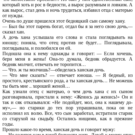
который хоть и рос в бедности, а вырос разумным и ловким. А
как вырос, стал день и ночь трудиться, избавил отца с матерью
от нужды.
Очень по душе пришелся этот бедняцкий сын самому хану.
— Был бы этот парень богат, отдал бы я за него свою дочь,—
сказал хан.
А дочь хана услышала его слова и стала поглядывать на
юношу; поняла, что отец против не будет… Поглядывала,
поглядывала, и полюбился он ей.
Подошла она к нему однажды и говорит: — Если хочешь,
бери меня в жены! Она-то думала, бедняк обрадуется. А
бедняк молчит, отвечать не торопится…
— Что. ж ты молчишь?—обиделась ханская дочь.
— Что мне сказать? — отвечает юноша. — Я бедный, из
простого, крестьянского рода, а ты ханская дочь… Не можешь
ты быть мне .. хорошей женой…
Как узнали отец с матерью, о чем дочь хана с их сыном
разговаривала, пристали к нему: «Женись да женись!» Он и
так и сяк отказывался: «Не подойдет, мол, она к нашему до-
му»,— но старики до тех пор упрашивали, пока он не
исполнил их волю. Все, что сын заработал, истратили старик
со старухой на свадьбу. Остались нищими, как в прежние
годы.
Прошло какое-то время, ханская дочь и говорит мужу:
— Не годится нам в такой бедности жить. Давай к моему отцу