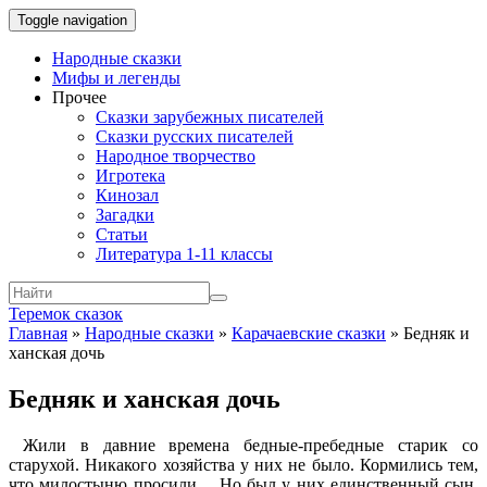
Toggle navigation
Народные сказки
Мифы и легенды
Прочее
Сказки зарубежных писателей
Сказки русских писателей
Народное творчество
Игротека
Кинозал
Загадки
Статьи
Литература 1-11 классы
Теремок сказок
Главная
»
Народные сказки
»
Карачаевские сказки
»
Бедняк и
ханская дочь
Бедняк и ханская дочь
Жили в давние времена бедные-пребедные старик со
старухой. Никакого хозяйства у них не было. Кормились тем,
что милостыню просили… Но был у них единственный сын,