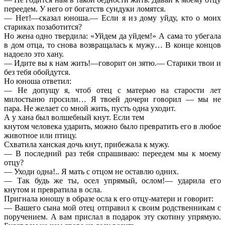
переедем. У него от богатств сундуки ломятся.
— Нет!—сказал юноша.— Если я из дому уйду, кто о моих
стариках позаботится?
Но жена одно твердила: «Уйдем да уйдем!» А сама то убегала
в дом отца, то снова возвращалась к мужу… В конце концов
надоело это хану.
— Идите вы к нам жить!—говорит он зятю.— Старики твои и
без тебя обойдутся.
Но юноша ответил:
— Не допущу я, чтоб отец с матерью на старости лет
милостыню просили… Я твоей дочери говорил — мы не
пара. Не желает со мной жить, пусть одна уходит.
А у хана был волшебный кнут. Если тем
кнутом человека ударить, можно было превратить его в любое
животное или птицу.
Схватила ханская дочь кнут, прибежала к мужу.
— В последний раз тебя спрашиваю: переедем мы к моему
отцу?
— Уходи одна!.. Я мать с отцом не оставлю одних.
— Так будь же ты, осел упрямый, ослом!— ударила его
кнутом и превратила в осла.
Пригнала юношу в образе осла к его отцу-матери и говорит:
— Вашего сына мой отец отправил к своим родственникам с
поручением. А вам прислал в подарок эту скотину упрямую.