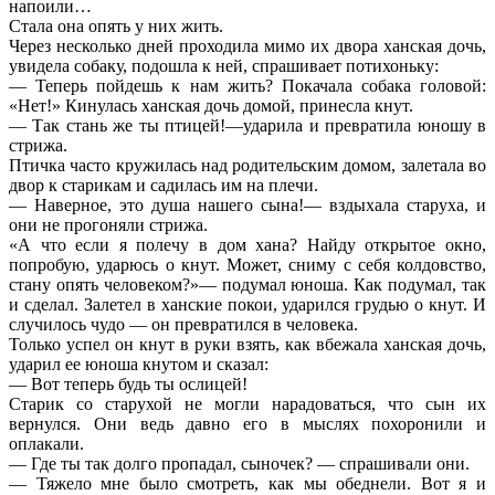
напоили…
Стала она опять у них жить.
Через несколько дней проходила мимо их двора ханская дочь,
увидела собаку, подошла к ней, спрашивает потихоньку:
— Теперь пойдешь к нам жить? Покачала собака головой:
«Нет!» Кинулась ханская дочь домой, принесла кнут.
— Так стань же ты птицей!—ударила и превратила юношу в
стрижа.
Птичка часто кружилась над родительским домом, залетала во
двор к старикам и садилась им на плечи.
— Наверное, это душа нашего сына!— вздыхала старуха, и
они не прогоняли стрижа.
«А что если я полечу в дом хана? Найду открытое окно,
попробую, ударюсь о кнут. Может, сниму с себя колдовство,
стану опять человеком?»— подумал юноша. Как подумал, так
и сделал. Залетел в ханские покои, ударился грудью о кнут. И
случилось чудо — он превратился в человека.
Только успел он кнут в руки взять, как вбежала ханская дочь,
ударил ее юноша кнутом и сказал:
— Вот теперь будь ты ослицей!
Старик со старухой не могли нарадоваться, что сын их
вернулся. Они ведь давно его в мыслях похоронили и
оплакали.
— Где ты так долго пропадал, сыночек? — спрашивали они.
— Тяжело мне было смотреть, как мы обеднели. Вот я и