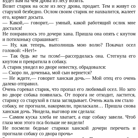
Будет вам на чем дрова из лесу возить.
Возит старик на осле из лесу дрова, продает. Тем и живут со
старухой безбедно. Ослом своим старик не нахвалится, жалеет
его, кормит досыта.
— Какой,— говорит,— умный, какой работящий ослик мне
достался!
Не понравилось это дочери хана. Пришла она опять с кнутом
и потихоньку спрашивает:
— Ну, как теперь, выполнишь мою волю? Покачал осел
головой: «Нет!»
— Так будь же ты псом!—рассердилась она. Стегнула его
кнутом и превратила в собаку.
А старик увидел во дворе невестку, обрадовался:
— Скоро ли, доченька, мой сын вернется?
— Не ждите,— говорит ханская дочь.— Мой отец его очень
далеко отправил.
Очень горевал старик, что пропал его любимый осел. Но зато
во дворе собака появилась. От порога не отходит, ластится,
старику со старухой в глаза заглядывает. Очень жаль им стало
собаку, не прогнали, накормили, приласкали… Пришла снова
ханская дочь. Увидела, выговор им сделала:
— Самим куска хлеба не хватает, а еще собаку завели. Чтоб
глаза мои этого пса больше не видели!
Не посмели бедные старики ханской дочери перечить и
прогнали собаку со двора прочь»