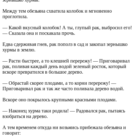
Между тем обезьяна схватила колобок и мгновенно
проглотила.
— Какой вкусный колобок! А ты, глупый рак, выбросил его!
— Сказала она и поскакала прочь.
Едва сдерживая гнев, рак пополз в сад и закопал зернышко
хурмы в землю.
— Расти быстрее, а то клешней перережу! — Приговаривал
рак, поливая каждый день водой зеленый росток, который
вскоре превратился в большое дерево.
— Обрастай скорее плодами, а то корни перережу! —
Приговаривал рак и так же часто поливала дерево водой.
Вскоре оно покрылось крупными красными плодами.
— Наконец хурма таки родила! — Радовался рак, пытаясь
взобраться на дерево.
А тем временем откуда ни возьмись прибежала обезьяна и
говорит: