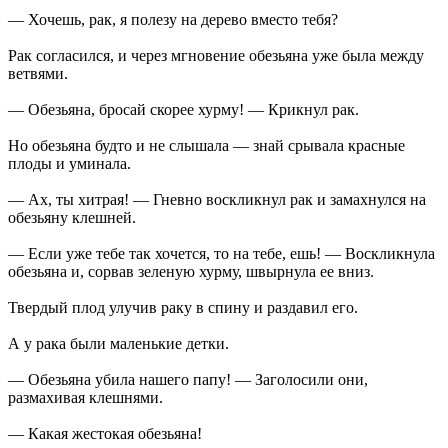
— Хочешь, рак, я полезу на дерево вместо тебя?
Рак согласился, и через мгновение обезьяна уже была между
ветвями.
— Обезьяна, бросай скорее хурму! — Крикнул рак.
Но обезьяна будто и не слышала — знай срывала красные
плоды и уминала.
— Ах, ты хитрая! — Гневно воскликнул рак и замахнулся на
обезьяну клешней.
— Если уже тебе так хочется, то на тебе, ешь! — Воскликнула
обезьяна и, сорвав зеленую хурму, швырнула ее вниз.
Твердый плод улучив раку в спину и раздавил его.
А у рака были маленькие детки.
— Обезьяна убила нашего папу! — Заголосили они,
размахивая клешнями.
— Какая жестокая обезьяна!