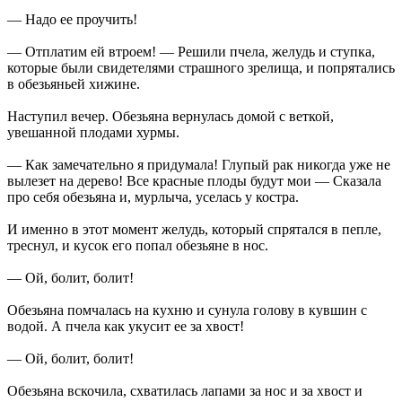
— Надо ее проучить!
— Отплатим ей втроем! — Решили пчела, желудь и ступка,
которые были свидетелями страшного зрелища, и попрятались
в обезьяньей хижине.
Наступил вечер. Обезьяна вернулась домой с веткой,
увешанной плодами хурмы.
— Как замечательно я придумала! Глупый рак никогда уже не
вылезет на дерево! Все красные плоды будут мои — Сказала
про себя обезьяна и, мурлыча, уселась у костра.
И именно в этот момент желудь, который спрятался в пепле,
треснул, и кусок его попал обезьяне в нос.
— Ой, болит, болит!
Обезьяна помчалась на кухню и сунула голову в кувшин с
водой. А пчела как укусит ее за хвост!
— Ой, болит, болит!
Обезьяна вскочила, схватилась лапами за нос и за хвост и