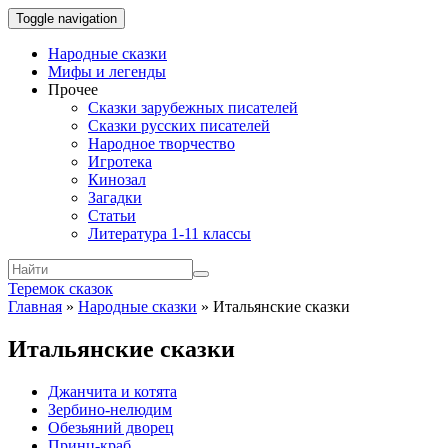
Toggle navigation
Народные сказки
Мифы и легенды
Прочее
Сказки зарубежных писателей
Сказки русских писателей
Народное творчество
Игротека
Кинозал
Загадки
Статьи
Литература 1-11 классы
Теремок сказок
Главная
»
Народные сказки
»
Итальянские сказки
Итальянские сказки
Джанчита и котята
Зербино-нелюдим
Обезьяний дворец
Принц-краб