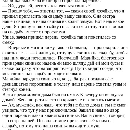
Марийка выбежала во двор и спросила паренька:
— Эй, дуралей, чего ты кланяешься свинье?
— Прошу тебя, — ответил тот, — скажи своей хозяйке, что я
пришёл пригласить на свадьбу вашу свинью. Она сестра
нашей свиньи, а наша свинья выходит замуж. Вот ведь какое
дело. Я прошу твою хозяйку согласиться и отпустить свинью
на свадьбу вместе с поросятами.
Узнав, зачем пришёл парень, хозяйка так и покатилась со
смеху.
— Впервые в жизни вижу такого болвана, — проговорила она
сквозь слезы. — Ладно уж, отпущу я свинью на свадьбу, чтобы
над ним люди потешились. Послушай, Марийка, быстренько
принаряди свинью: надень ей мою шляпу, дай ей мои бусы и
скажи батраку, чтобы запряг телегу. Пусть видят соседи, что
моя свинья на свадьбу не ходит пешком.
Марийка нарядила свинью и, когда батрак посадил её с
двенадцатью поросятами в телегу, наш парень схватил узды и
стегнул коней.
В это время хозяин дома был на охоте. К вечеру он вернулся
домой. Жена встретила его на крылечке и залилась смехом:
— Ах, муженёк, как жаль, что тебя не было дома и ты не смог
увидеть, что тут у нас приключилось! Зашёл к нам во двор
один парень и давай кланяться свинье. Ваша свинья, говорит,
— сестра нашей. Позвольте мне пригласить её к нам на
свадьбу, потому что наша свинья выходит замуж.