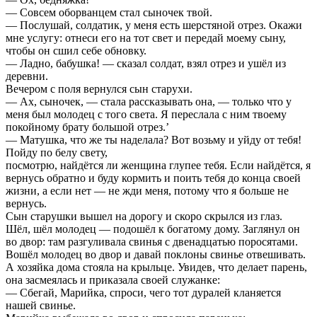
— Совсем оборванцем стал сыночек твой.
— Послушай, солдатик, у меня есть шерстяной отрез. Окажи
мне услугу: отнеси его на тот свет и передай моему сыну,
чтобы он сшил себе обновку.
— Ладно, бабушка! — сказал солдат, взял отрез и ушёл из
деревни.
Вечером с поля вернулся сын старухи.
— Ах, сыночек, — стала рассказывать она, — только что у
меня был молодец с того света. Я переслала с ним твоему
покойному брату большой отрез.’
— Матушка, что же ты наделала? Вот возьму и уйду от тебя!
Пойду по белу свету,
посмотрю, найдётся ли женщина глупее тебя. Если найдётся, я
вернусь обратно и буду кормить и поить тебя до конца своей
жизни, а если нет — не жди меня, потому что я больше не
вернусь.
Сын старушки вышел на дорогу и скоро скрылся из глаз.
Шёл, шёл молодец — подошёл к богатому дому. Заглянул он
во двор: там разгуливала свинья с двенадцатью поросятами.
Вошёл молодец во двор и давай поклоны свинье отвешивать.
А хозяйка дома стояла на крыльце. Увидев, что делает парень,
она засмеялась и приказала своей служанке:
— Сбегай, Марийка, спроси, чего тот дуралей кланяется
нашей свинье.