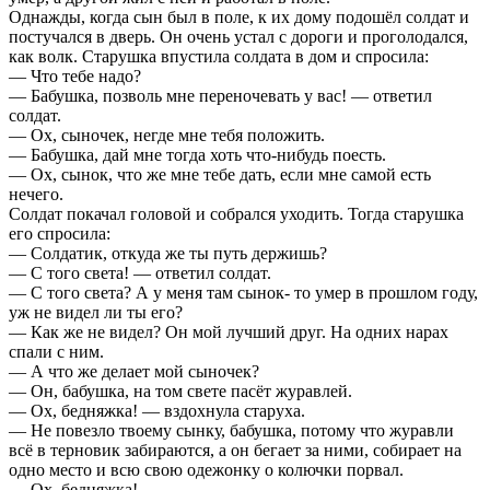
Однажды, когда сын был в поле, к их дому подошёл солдат и
постучался в дверь. Он очень устал с дороги и проголодался,
как волк. Старушка впустила солдата в дом и спросила:
— Что тебе надо?
— Бабушка, позволь мне переночевать у вас! — ответил
солдат.
— Ох, сыночек, негде мне тебя положить.
— Бабушка, дай мне тогда хоть что-нибудь поесть.
— Ох, сынок, что же мне тебе дать, если мне самой есть
нечего.
Солдат покачал головой и собрался уходить. Тогда старушка
его спросила:
— Солдатик, откуда же ты путь держишь?
— С того света! — ответил солдат.
— С того света? А у меня там сынок- то умер в прошлом году,
уж не видел ли ты его?
— Как же не видел? Он мой лучший друг. На одних нарах
спали с ним.
— А что же делает мой сыночек?
— Он, бабушка, на том свете пасёт журавлей.
— Ох, бедняжка! — вздохнула старуха.
— Не повезло твоему сынку, бабушка, потому что журавли
всё в терновик забираются, а он бегает за ними, собирает на
одно место и всю свою одежонку о колючки порвал.
— Ох, бедняжка!