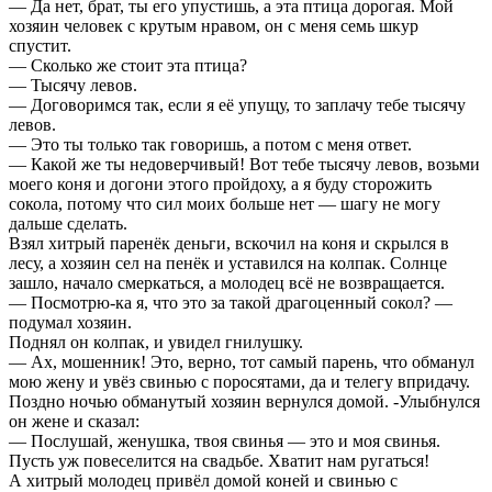
— Да нет, брат, ты его упустишь, а эта птица дорогая. Мой
хозяин человек с крутым нравом, он с меня семь шкур
спустит.
— Сколько же стоит эта птица?
— Тысячу левов.
— Договоримся так, если я её упущу, то заплачу тебе тысячу
левов.
— Это ты только так говоришь, а потом с меня ответ.
— Какой же ты недоверчивый! Вот тебе тысячу левов, возьми
моего коня и догони этого пройдоху, а я буду сторожить
сокола, потому что сил моих больше нет — шагу не могу
дальше сделать.
Взял хитрый паренёк деньги, вскочил на коня и скрылся в
лесу, а хозяин сел на пенёк и уставился на колпак. Солнце
зашло, начало смеркаться, а молодец всё не возвращается.
— Посмотрю-ка я, что это за такой драгоценный сокол? —
подумал хозяин.
Поднял он колпак, и увидел гнилушку.
— Ах, мошенник! Это, верно, тот самый парень, что обманул
мою жену и увёз свинью с поросятами, да и телегу впридачу.
Поздно ночью обманутый хозяин вернулся домой. -Улыбнулся
он жене и сказал:
— Послушай, женушка, твоя свинья — это и моя свинья.
Пусть уж повеселится на свадьбе. Хватит нам ругаться!
А хитрый молодец привёл домой коней и свинью с