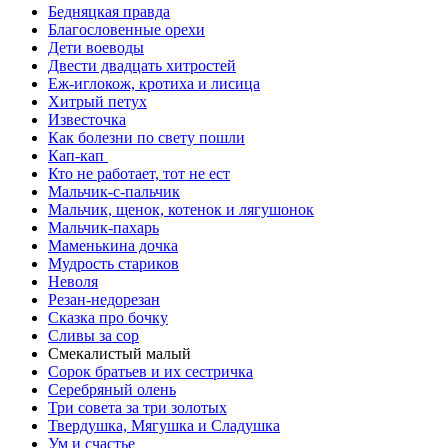
Бедняцкая правда
Благословенные орехи
Дети воеводы
Двести двадцать хитростей
Еж-иглокож, кротиха и лисица
Хитрый петух
Известочка
Как болезни по свету пошли
Кап-кап
Кто не работает, тот не ест
Мальчик-с-пальчик
Мальчик, щенок, котенок и лягушонок
Мальчик-пахарь
Маменькина дочка
Мудрость стариков
Неволя
Резан-недорезан
Сказка про бочку
Сливы за сор
Смекалистый малый
Сорок братьев и их сестричка
Серебряный олень
Три совета за три золотых
Твердушка, Мягушка и Сладушка
Ум и счастье