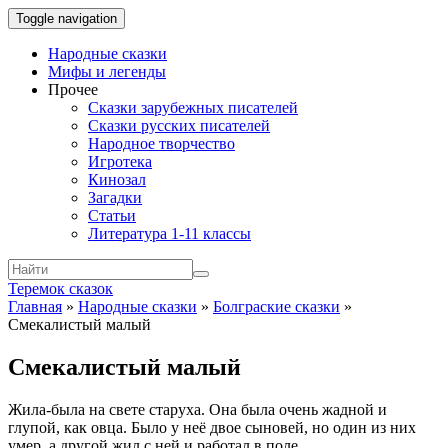
Toggle navigation
Народные сказки
Мифы и легенды
Прочее
Сказки зарубежных писателей
Сказки русских писателей
Народное творчество
Игротека
Кинозал
Загадки
Статьи
Литература 1-11 классы
Теремок сказок
Главная
»
Народные сказки
»
Болграские сказки
»
Смекалистый малый
Смекалистый малый
Жила-была на свете старуха. Она была очень жадной и
глупой, как овца. Было у неё двое сыновей, но один из них
умер, а другой жил с ней и работал в поле.