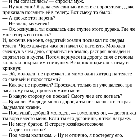
— И ты согласилась? — спросил муж.
— Ну конечно! Я дала ему свинью вместе с поросятами, даже
приказала посадить её в телегу. Вот смеху-то было!
— А где же этот парень?
— Не знаю, муженёк!
— Ох, женушка, ты оказалась еще глупее этого дурака. Где же
мне теперь его искать?
И, вскочив на коня, сердитый хозяин поскакал по следам
телеги. Через два-три часа он начал её нагонять. Молодец,
смекнув в чём дело, спрыгнул на землю, распряг лошадей и
спрятал их в кусты. Потом вернулся на дорогу, снял с головы
колпак и покрыл им гнилушку. Всадник подъехал к нему и
крикнул:
— Эй, молодец, не проезжал ли мимо один хитрец на телеге
со свиньей и поросятками?
— Как же не проезжал? Проезжал, только он уже далеко, три
часа тому назад пронёсся мимо меня.
— В какую сторону он поехал? Смогу ли я его догнать?
— Вряд ли. Впереди много дорог, а ты не знаешь этого края.
Задумался хозяин.
— Послушай, добрый молодец, — взмолился он, — догони-ка
ты вора вместо меня. Если ты его догонишь, я тебя награжу.
— Не могу, браток. Я стерегу хозяйскогосокола.
— А где этот сокол?
— Под моим колпаком. .- Ну и отлично, я постерегу его.