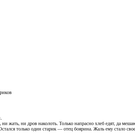
ариков
.
 ни жать, ни дров наколоть. Только напрасно хлеб едят, да меша
стался только один старик — отец боярина. Жаль ему стало своег