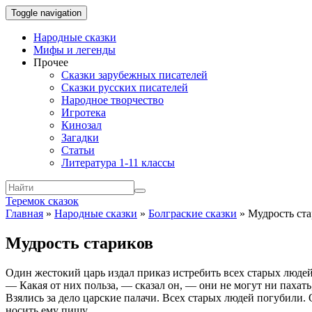
Toggle navigation
Народные сказки
Мифы и легенды
Прочее
Сказки зарубежных писателей
Сказки русских писателей
Народное творчество
Игротека
Кинозал
Загадки
Статьи
Литература 1-11 классы
Теремок сказок
Главная
»
Народные сказки
»
Болграские сказки
»
Мудрость ст
Мудрость стариков
Один жестокий царь издал приказ истребить всех старых людей
— Какая от них польза, — сказал он, — они не могут ни пахать,
Взялись за дело царские палачи. Всех старых людей погубили. О
носить ему пищу.