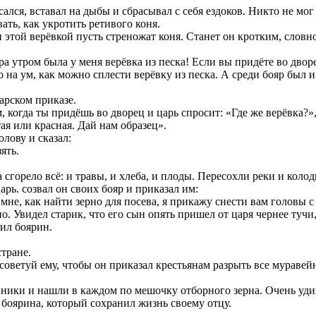
лся, вставал на дыбы и сбрасывал с себя ездоков. Никто не мог 
ать, как укротить ретивого коня.
 этой верёвкой пусть стреножат коня. Станет он кротким, словно
а утром была у меня верёвка из песка! Если вы придёте во дворец
на ум, как можно сплести верёвку из песка. А среди бояр был и
арском приказе.
когда ты придёшь во дворец и царь спросит: «Где же верёвка?», 
ая или красная. Дай нам образец».
олову и сказал:
ять.
 сгорело всё: и травы, и хлеба, и плоды. Пересохли реки и коло
рь. созвал он своих бояр и приказал им:
 мне, как найти зерно для посева, я прикажу снести вам головы с
. Увидел старик, что его сын опять пришел от царя чернее тучи,
ил боярин.
стране.
осоветуй ему, чтобы он приказал крестьянам разрыть все мураве
йники и нашли в каждом по мешочку отборного зерна. Очень удив
 боярина, который сохранил жизнь своему отцу.