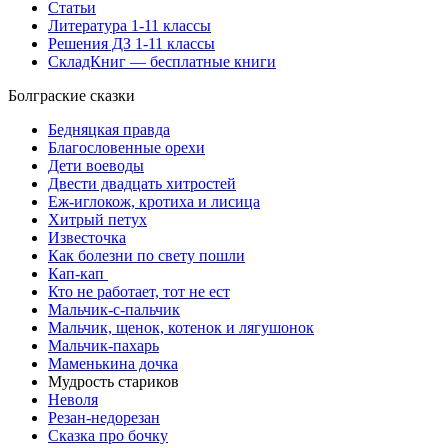
Статьи
Литература 1-11 классы
Решения ДЗ 1-11 классы
СкладКниг — бесплатные книги
Болграские сказки
Бедняцкая правда
Благословенные орехи
Дети воеводы
Двести двадцать хитростей
Еж-иглокож, кротиха и лисица
Хитрый петух
Известочка
Как болезни по свету пошли
Кап-кап
Кто не работает, тот не ест
Мальчик-с-пальчик
Мальчик, щенок, котенок и лягушонок
Мальчик-пахарь
Маменькина дочка
Мудрость стариков
Неволя
Резан-недорезан
Сказка про бочку