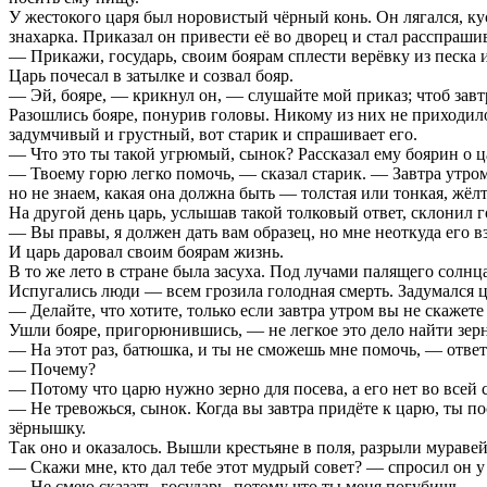
У жестокого царя был норовистый чёрный конь. Он лягался, куса
знахарка. Приказал он привести её во дворец и стал расспрашив
— Прикажи, государь, своим боярам сплести верёвку из песка и
Царь почесал в затылке и созвал бояр.
— Эй, бояре, — крикнул он, — слушайте мой приказ; чтоб завтр
Разошлись бояре, понурив головы. Никому из них не приходило 
задумчивый и грустный, вот старик и спрашивает его.
— Что это ты такой угрюмый, сынок? Рассказал ему боярин о ц
— Твоему горю легко помочь, — сказал старик. — Завтра утром, 
но не знаем, какая она должна быть — толстая или тонкая, жёлт
На другой день царь, услышав такой толковый ответ, склонил г
— Вы правы, я должен дать вам образец, но мне неоткуда его вз
И царь даровал своим боярам жизнь.
В то же лето в стране была засуха. Под лучами палящего солнца
Испугались люди — всем грозила голодная смерть. Задумался ца
— Делайте, что хотите, только если завтра утром вы не скажете
Ушли бояре, пригорюнившись, — не легкое это дело найти зерно
— На этот раз, батюшка, и ты не сможешь мне помочь, — ответ
— Почему?
— Потому что царю нужно зерно для посева, а его нет во всей 
— Не тревожься, сынок. Когда вы завтра придёте к царю, ты п
зёрнышку.
Так оно и оказалось. Вышли крестьяне в поля, разрыли мураве
— Скажи мне, кто дал тебе этот мудрый совет? — спросил он у
— Не смею сказать, государь, потому что ты меня погубишь.