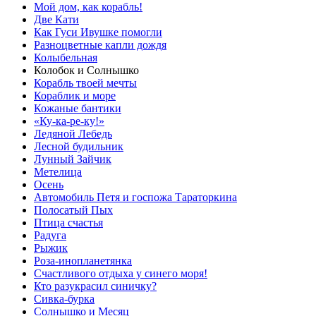
Мой дом, как корабль!
Две Кати
Как Гуси Ивушке помогли
Разноцветные капли дождя
Колыбельная
Колобок и Солнышко
Корабль твоей мечты
Кораблик и море
Кожаные бантики
«Ку-ка-ре-ку!»
Ледяной Лебедь
Лесной будильник
Лунный Зайчик
Метелица
Осень
Автомобиль Петя и госпожа Тараторкина
Полосатый Пых
Птица счастья
Радуга
Рыжик
Роза-инопланетянка
Счастливого отдыха у синего моря!
Кто разукрасил синичку?
Сивка-бурка
Солнышко и Месяц