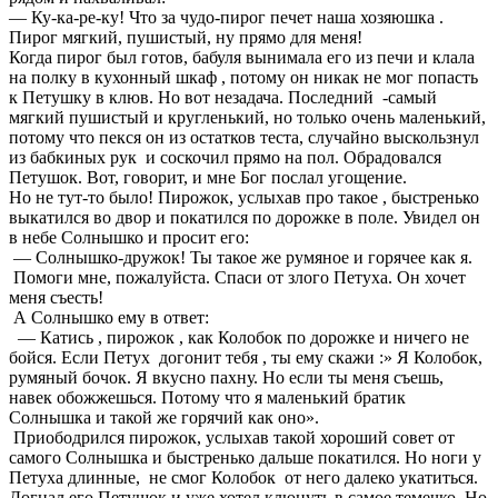
— Ку-ка-ре-ку! Что за чудо-пирог печет наша хозяюшка .
Пирог мягкий, пушистый, ну прямо для меня!
Когда пирог был готов, бабуля вынимала его из печи и клала
на полку в кухонный шкаф , потому он никак не мог попасть
к Петушку в клюв. Но вот незадача. Последний -самый
мягкий пушистый и кругленький, но только очень маленький,
потому что пекся он из остатков теста, случайно выскользнул
из бабкиных рук и соскочил прямо на пол. Обрадовался
Петушок. Вот, говорит, и мне Бог послал угощение.
Но не тут-то было! Пирожок, услыхав про такое , быстренько
выкатился во двор и покатился по дорожке в поле. Увидел он
в небе Солнышко и просит его:
— Солнышко-дружок! Ты такое же румяное и горячее как я.
Помоги мне, пожалуйста. Спаси от злого Петуха. Он хочет
меня съесть!
А Солнышко ему в ответ:
— Катись , пирожок , как Колобок по дорожке и ничего не
бойся. Если Петух догонит тебя , ты ему скажи :» Я Колобок,
румяный бочок. Я вкусно пахну. Но если ты меня съешь,
навек обожжешься. Потому что я маленький братик
Солнышка и такой же горячий как оно».
Приободрился пирожок, услыхав такой хороший совет от
самого Солнышка и быстренько дальше покатился. Но ноги у
Петуха длинные, не смог Колобок от него далеко укатиться.
Догнал его Петушок и уже хотел клюнуть в самое темечко. Но