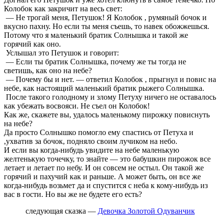
Колобок как закричит на весь свет:
— Не трогай меня, Петушок! Я Колобок , румяный бочок и
вкусно пахну. Но если ты меня съешь, то навек обожжешься.
Потому что я маленький братик Солнышка и такой же
горячий как оно.
Услышал это Петушок и говорит:
— Если ты братик Солнышка, почему же ты тогда не
светишь, как оно на небе?
— Почему бы и нет. — ответил Колобок , прыгнул и повис на
небе, как настоящий маленький братик рыжего Солнышка.
После такого голодному и злому Петуху ничего не оставалось
как убежать восвояси. Не съел он Колобок!
Как же, скажете вы, удалось маленькому пирожку повиснуть
на небе?
Да просто Солнышко помогло ему спастись от Петуха и
,ухватив за бочок, подняло своим лучиком на небо.
И если вы когда-нибудь увидите на небе маленькую
желтенькую точечку, то знайте — это бабушкин пирожок все
летает и летает по небу. И он совсем не остыл. Он такой же
горячий и пахучий как и раньше. А может быть, он все же
когда-нибудь возьмет да и спустится с неба к кому-нибудь из
вас в гости. Но вы же не будете его есть?
следующая сказка —
Девочка Золотой Одуванчик