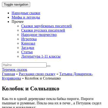
Toggle navigation
Народные сказки
Мифы и легенды
Прочее
Сказки зарубежных писателей
Сказки русских писателей
Народное творчество
Игротека
Кинозал
Загадки
Статьи
Литература 1-11 классы
Теремок сказок
Главная
»
Расскажи свою сказку
»
Татьяна Домаренок-
Кудрявцева
»
Колобок и Солнышко
Колобок и Солнышко
Как-то в одной деревушке пекла бабка пироги. Пироги
пышные и румяные. Пекла она их в печи , а Петушок сидел
рядом и нахваливал: