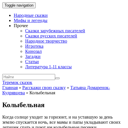
Toggle navigation
Народные сказки
Мифы и легенды
Прочее
Сказки зарубежных писателей
Сказки русских писателей
Народное творчество
Игротека
Кинозал
Загадки
Статьи
Литература 1-11 классы
Теремок сказок
Главная
»
Расскажи свою сказку
»
Татьяна Домаренок-
Кудрявцева
»
Колыбельная
Колыбельная
Когда солнце уходит за горизонт, и на уставшую за день
землю спускается ночь, все мамы и папы укладывают своих
детишек спать и поют им колыбельные песенки.