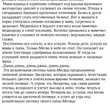
Мама-курица в курятнике собирает под крылья маленьких
желторотых цыплят и согревает их своим теплом. Птицы в
гнездышках баюкают крохотных птенчиков. Белка в дупле
укладывает спать неугомонных бельчат. Вот и мышата в
норке уткнулись своими носиками в маму, согрелись и
засыпают. Медвежата в берлоге улеглись возле мамочки-
медведицы и сопят носиками. Котятки прижались к мамочке-
кошечке и слушают ее нежную песенку- мурлыкалку, закрыв
глазки.
Постепенно все стихло, и все уснули. Уснули дети, уснули их
мамы и папы. Только Месяц в небе не спит. Он посылает на
землю блестящие серебряные колокольчики. И тогда на
уснувшей земле раздаются очень тихие нежные и ласковые
звуки :
-Дзинь-дзинь, дзинь-дзинь, дзинь-дзинь.
Эта колыбельная песенка папы-Месяца предназначена
любимой доченьке Звездочке, которая укрывшись лепестками
больших цветов и поблескивая яркими бочками, засыпает на
лесной полянке. А утром, эта Звездочка, как самая ранняя
птичка, вспорхнет и улетит высоко в небо, чтобы летать и
летать там до самого вечера. Вечером же, усталая, она вновь
уляжется на цветочной полянке, и уснет до утра под
колыбельную песенку своего папы-Месяца: