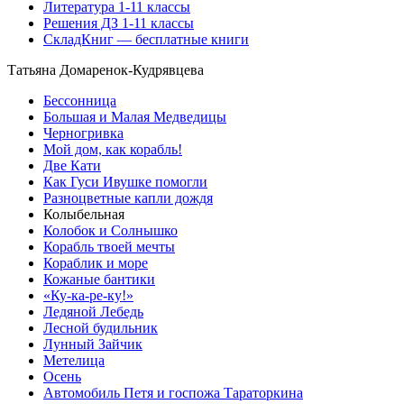
Литература 1-11 классы
Решения ДЗ 1-11 классы
СкладКниг — бесплатные книги
Татьяна Домаренок-Кудрявцева
Бессонница
Большая и Малая Медведицы
Черногривка
Мой дом, как корабль!
Две Кати
Как Гуси Ивушке помогли
Разноцветные капли дождя
Колыбельная
Колобок и Солнышко
Корабль твоей мечты
Кораблик и море
Кожаные бантики
«Ку-ка-ре-ку!»
Ледяной Лебедь
Лесной будильник
Лунный Зайчик
Метелица
Осень
Автомобиль Петя и госпожа Тараторкина