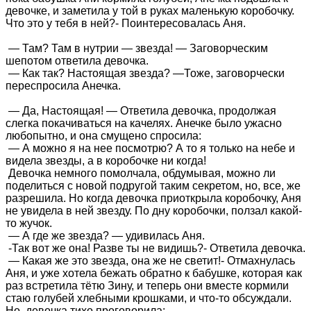
девочке, и заметила у той в руках маленькую коробочку.
Что это у тебя в ней?- Поинтересовалась Аня.
— Там? Там в нутрии — звезда! — Заговорческим
шепотом ответила девочка.
— Как так? Настоящая звезда? —
Тоже, заговорчески
переспросила Анечка.
— Да, Настоящая! — Ответила девочка, продолжая
слегка покачиваться на качелях. Анечке было ужасно
любопытно, и она смущено спросила:
— А можно я на нее посмотрю? А то я только на небе и
видела звезды, а в коробочке ни когда!
Девочка немного помолчала, обдумывая, можно ли
поделиться с новой подругой таким секретом, но, все, же
разрешила. Но когда девочка приоткрыла коробочку, Аня
не увидела в ней звезду. По дну коробочки, ползал какой-
то жучок.
— А где же звезда? — удивилась Аня.
-Так вот же она! Разве ты не видишь?- Ответила девочка.
— Какая же это звезда, она же не светит!- Отмахнулась
Аня, и уже хотела бежать обратно к бабушке, которая как
раз встретила тётю Зину, и теперь они вместе кормили
стаю голубей хлебными крошками, и что-то обсуждали.
Но, девочка тихо проговорила: