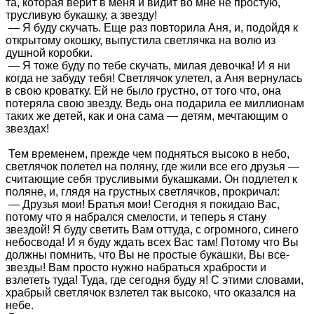
та, которая верит в меня и видит во мне не простую,
трусливую букашку, а звезду!
— Я буду скучать. Еще раз повторила Аня, и, подойдя к
открытому окошку, выпустила светлячка на волю из
душной коробки.
— Я тоже буду по тебе скучать, милая девочка! И я ни
когда не забуду тебя! Светлячок улетел, а Аня вернулась
в свою кроватку. Ей не было грустно, от того что, она
потеряла свою звезду. Ведь она подарила ее миллионам
таких же детей, как и она сама — детям, мечтающим о
звездах!
Тем временем, прежде чем подняться высоко в небо,
светлячок полетел на поляну, где жили все его друзья —
считающие себя трусливыми букашками. Он подлетел к
поляне, и, глядя на грустных светлячков, прокричал:
— Друзья мои! Братья мои! Сегодня я покидаю Вас,
потому что я набрался смелости, и теперь я стану
звездой! Я буду светить Вам оттуда, с огромного, синего
небосвода! И я буду ждать всех Вас там! Потому что Вы
должны помнить, что Вы не простые букашки, Вы все-
звезды! Вам просто нужно набраться храбрости и
взлететь туда! Туда, где сегодня буду я! С этими словами,
храбрый светлячок взлетел так высоко, что оказался на
небе.