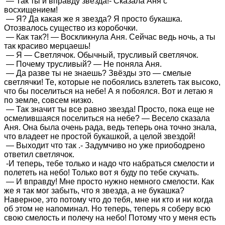
— Так ты и вправду звезда!- Сказала Аня с
восхищением!
— Я? Да какая же я звезда? Я просто букашка.
Отозвалось существо из коробочки.
— Как так?! — Воскликнула Аня. Сейчас ведь ночь, а ты
так красиво мерцаешь!
— Я — Светлячок. Обычный, трусливый светлячок.
— Почему трусливый? — Не поняла Аня.
— Да разве ты не знаешь? Звёзды это — смелые
светлячки! Те, которые не побоялись взлететь так высоко,
что бы поселиться на небе! А я побоялся. Вот и летаю я
по земле, совсем низко.
— Так значит ты все равно звезда! Просто, пока еще не
осмелившаяся поселиться на небе? — Весело сказала
Аня. Она была очень рада, ведь теперь она точно знала,
что владеет не простой букашкой, а целой звездой!
— Выходит что так .- Задумчиво но уже приободрено
ответил светлячок.
-И теперь, тебе только и надо что набраться смелости и
полететь на небо! Только вот я буду по тебе скучать.
— И вправду! Мне просто нужно немного смелости. Как
же я так мог забыть, что я звезда, а не букашка?
Наверное, это потому что до тебя, мне ни кто и ни когда
об этом не напоминал. Но теперь, теперь я соберу всю
свою смелость и полечу на небо! Потому что у меня есть