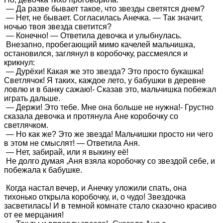
— Да разве бывает такое, что звезды светятся днем?
— Нет, не бывает. Согласилась Анечка. — Так значит,
ночью твоя звезда светится?
— Конечно! — Ответила девочка и улыбнулась.
Внезапно, пробегающий мимо качелей мальчишка,
остановился, заглянул в коробочку, рассмеялся и
крикнул:
— Дурёхи! Какая же это звезда? Это просто букашка!
Светлячок! Я таких, каждое лето, у бабушки в деревне
ловлю и в банку сажаю!- Сказав это, мальчишка побежал
играть дальше.
— Держи! Это тебе. Мне она больше не нужна!- Грустно
сказала девочка и протянула Ане коробочку со
светлячком.
— Но как же? Это же звезда! Мальчишки просто ни чего
в этом не смыслят! — Ответила Аня.
— Нет, забирай, или я выкину её!
Не долго думая ,Аня взяла коробочку со звездой себе, и
побежала к бабушке.
Когда настал вечер, и Анечку уложили спать, она
тихонько открыла коробочку, и, о чудо! Звездочка
засветилась! И в темной комнате стало сказочно красиво
от ее мерцания!