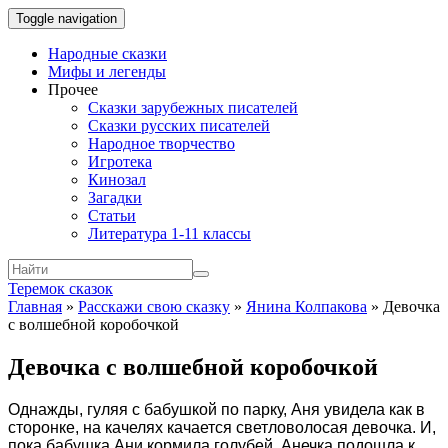
Toggle navigation
Народные сказки
Мифы и легенды
Прочее
Сказки зарубежных писателей
Сказки русских писателей
Народное творчество
Игротека
Кинозал
Загадки
Статьи
Литература 1-11 классы
Теремок сказок
Главная
»
Расскажи свою сказку
»
Янина Колпакова
»
Девочка
с волшебной коробочкой
Девочка с волшебной коробочкой
Однажды, гуляя с бабушкой по парку, Аня увидела как в
сторонке, на качелях качается светловолосая девочка. И,
пока бабушка Ани кормила голубей, Анечка подошла к