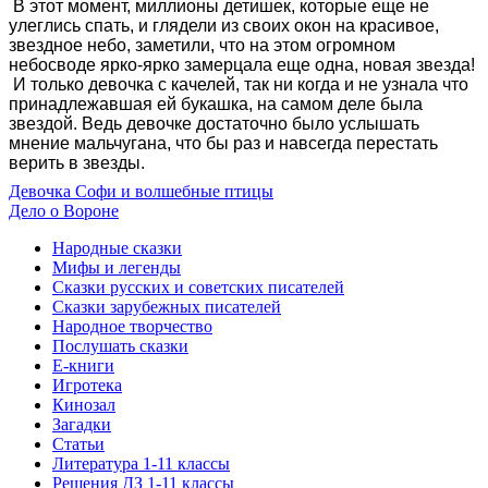
В этот момент, миллионы детишек, которые еще не
улеглись спать, и глядели из своих окон на красивое,
звездное небо, заметили, что на этом огромном
небосводе ярко-ярко замерцала еще одна, новая звезда!
И только девочка с качелей, так ни когда и не узнала что
принадлежавшая ей букашка, на самом деле была
звездой. Ведь девочке достаточно было услышать
мнение мальчугана, что бы раз и навсегда перестать
верить в звезды.
Девочка Софи и волшебные птицы
Дело о Вороне
Народные сказки
Мифы и легенды
Сказки русских и советских писателей
Сказки зарубежных писателей
Народное творчество
Послушать сказки
Е-книги
Игротека
Кинозал
Загадки
Статьи
Литература 1-11 классы
Решения ДЗ 1-11 классы