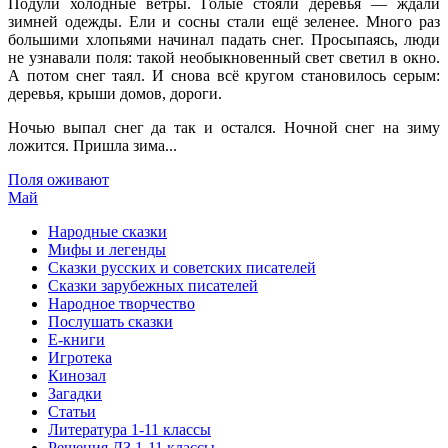
Подули холодные ветры. Голые стояли деревья — ждали
зимней одежды. Ели и сосны стали ещё зеленее. Много раз
большими хлопьями начинал падать снег. Просыпаясь, люди
не узнавали поля: такой необыкновенный свет светил в окно.
А потом снег таял. И снова всё кругом становилось серым:
деревья, крыши домов, дороги.
Ночью выпал снег да так и остался. Ночной снег на зиму
ложится. Пришла зима..
.
Поля оживают
Май
Народные сказки
Мифы и легенды
Сказки русских и советских писателей
Сказки зарубежных писателей
Народное творчество
Послушать сказки
Е-книги
Игротека
Кинозал
Загадки
Статьи
Литература 1-11 классы
Решения ДЗ 1-11 классы