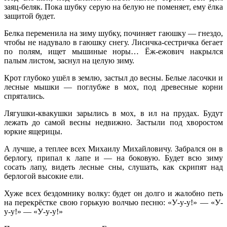
заяц-беляк. Пока шубку серую на белую не поменяет, ему ёлка
защитой будет.
Белка переменила на зиму шубку, починяет гаюшку — гнездо,
чтобы не надувало в гаюшку снегу. Лисичка-сестричка бегает
по полям, ищет мышиные норы… Ёж-ежович накрылся
палым листом, заснул на целую зиму.
Крот глубоко ушёл в землю, застыл до весны. Белые ласочки и
лесные мышки — поглубже в мох, под древесные корни
спрятались.
Лягушки-квакушки зарылись в мох, в ил на прудах. Будут
лежать до самой весны недвижно. Застыли под хворостом
юркие ящерицы.
А лучше, а теплее всех Михаилу Михайловичу. Забрался он в
берлогу, припал к лапе и — на боковую. Будет всю зиму
сосать лапу, видеть лесные сны, слушать, как скрипят над
берлогой высокие ели.
Хуже всех бездомнику волку: будет он долго и жалобно петь
на перекрёстке свою горькую волчью песню: «У-у-у!» — «У-
у-у!» — «У-у-у!»