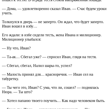
— Дома, — удовлетворенно сказал Иван. — Счас будем уроки
учить.
Толкнулся в дверь — не заперто. Он ждал, что будет заперто.
Иван вошел в избу…
Его ждали: в избе сидели тесть, жена Ивана и милиционер.
Милиционер улыбался:
— Ну что, Иван?
— Та-ак… Сбегал уже? — спросил Иван, глядя на тестя.
— Сбегал, сбегал, Налил шары-то, успел?
— Малость принял для… красноречия. — Иван сел на
табуретку.
— Ты чего это, Иван? С ума, что ли, сошел? — поднялась
Нюра. — Ты што?
— Хотел папаню твоего поучить… Как надо человеком быть.