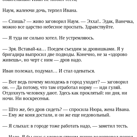
Наум, жалеючи дочь, терпел Ивана.
— Спишь? — живо заговорил Наум. — Эхха!.. Эдак, Ванечка,
можно все царство небесное проспать. Здравствуйте.
— Я туда не сильно хотел. Не устремляюсь.
— Зря. Вставай-ка… Поедем съездим за дровишками. Я у
бригадира выпросил две подводы. Конечно, не за «здорово
живешь», но черт с ним — дров надо.
Иван полежал, подумал… И стал одеваться.
— Вот ведь почему молодежь в город уходит? — заговорил
он. — Да потому, что там отработал норму — иди гуляй.
Отдохнуть человеку дают. Здесь как проклятый: ни дня, ни
ночи. Ни воскресенья.
— Што же, без дров сидеть? — спросила Нюра, жена Ивана.
— Ему же коня достали, и он же еще недовольный.
— Я слыхал: в городе тоже работать надо, — заметил тесть.
— Надо, Я бы счас с удовольствием лучше водопровод пошел