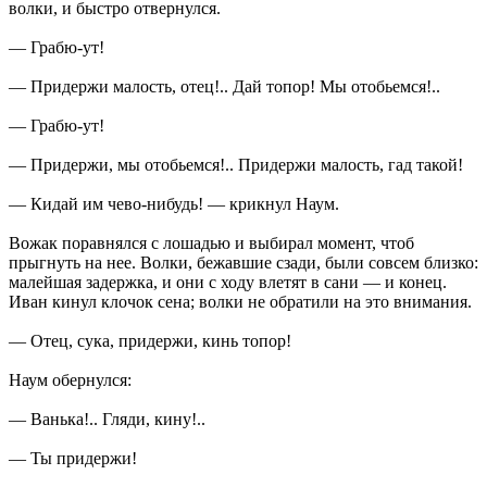
волки, и быстро отвернулся.
— Грабю-ут!
— Придержи малость, отец!.. Дай топор! Мы отобьемся!..
— Грабю-ут!
— Придержи, мы отобьемся!.. Придержи малость, гад такой!
— Кидай им чево-нибудь! — крикнул Наум.
Вожак поравнялся с лошадью и выбирал момент, чтоб
прыгнуть на нее. Волки, бежавшие сзади, были совсем близко:
малейшая задержка, и они с ходу влетят в сани — и конец.
Иван кинул клочок сена; волки не обратили на это внимания.
— Отец, сука, придержи, кинь топор!
Наум обернулся:
— Ванька!.. Гляди, кину!..
— Ты придержи!