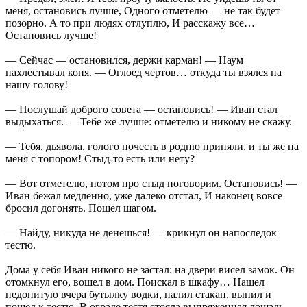
меня, остановись лучше, Одного отметелю — не так будет
позорно. А то при людях отлуплю, И расскажу все…
Остановись лучше!
— Сейчас — остановился, держи карман! — Наум
нахлестывал коня. — Оглоед чертов… откуда ты взялся на
нашу голову!
— Послушай доброго совета — остановись! — Иван стал
выдыхаться. — Тебе же лучше: отметелю и никому не скажу.
— Тебя, дьявола, голого почесть в родню приняли, и ты же на
меня с топором! Стыд-то есть или нету?
— Вот отметелю, потом про стыд поговорим. Остановись! —
Иван бежал медленно, уже далеко отстал, И наконец вовсе
бросил догонять. Пошел шагом.
— Найду, никуда не денешься! — крикнул он напоследок
тестю.
Дома у себя Иван никого не застал: на двери висел замок. Он
отомкнул его, вошел в дом. Поискал в шкафу… Нашел
недопитую вчера бутылку водки, налил стакан, выпил и
пошел к тестю. В ограде тестя стояла выпряженная лошадь.