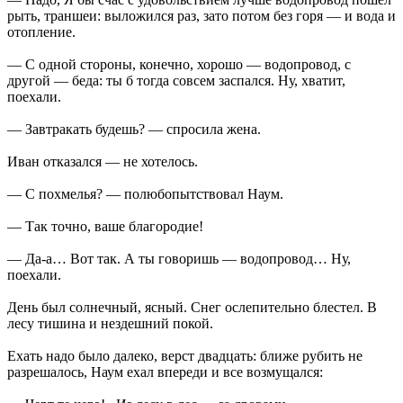
рыть, траншеи: выложился раз, зато потом без горя — и вода и
отопление.
— С одной стороны, конечно, хорошо — водопровод, с
другой — беда: ты б тогда совсем заспался. Ну, хватит,
поехали.
— Завтракать будешь? — спросила жена.
Иван отказался — не хотелось.
— С похмелья? — полюбопытствовал Наум.
— Так точно, ваше благородие!
— Да-а… Вот так. А ты говоришь — водопровод… Ну,
поехали.
День был солнечный, ясный. Снег ослепительно блестел. В
лесу тишина и нездешний покой.
Ехать надо было далеко, верст двадцать: ближе рубить не
разрешалось, Наум ехал впереди и все возмущался: