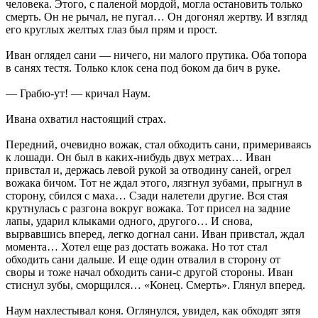
человека. Этого, с паленой мордой, могла остановить только
смерть. Он не рычал, не пугал… Он догонял жертву. И взгляд
его круглых желтых глаз был прям и прост.
Иван оглядел сани — ничего, ни малого прутика. Оба топора
в санях тестя. Только клок сена под боком да бич в руке.
— Грабю-ут! — кричал Наум.
Ивана охватил настоящий страх.
Передний, очевидно вожак, стал обходить сани, примериваясь
к лошади. Он был в каких-нибудь двух метрах… Иван
привстал и, держась левой рукой за отводину саней, огрел
вожака бичом. Тот не ждал этого, лязгнул зубами, прыгнул в
сторону, сбился с маха… Сзади налетели другие. Вся стая
крутнулась с разгона вокруг вожака. Тот присел на задние
лапы, ударил клыками одного, другого… И снова,
вырвавшись вперед, легко догнал сани. Иван привстал, ждал
момента… Хотел еще раз достать вожака. Но тот стал
обходить сани дальше. И еще один отвалил в сторону от
своры и тоже начал обходить сани-с другой стороны. Иван
стиснул зубы, сморщился… «Конец. Смерть». Глянул вперед.
Наум нахлестывал коня. Оглянулся, увидел, как обходят зятя