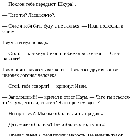
— Поклон тебе передают. Шкура!..
— Чего ты? Лаешься-то?..
— Счас я тебя бить буду, а не лаяться. — Иван подходил к
саням.
Наум стегнул лошадь.
— Стой! — крикнул Иван и побежал за санями. — Стой,
паразит!
Наум опять нахлестывал коня… Началась другая гонка:
человек догонял человека.
— Стой, тебе говорят! — крикнул Иван.
— Заполошный! — кричал в ответ Наум. — Чего ты взъелся-
то? С ума, что ли, спятил? Я-то при чем здесь?
— Ни при чем?! Мы бы отбились, а ты предал!..
— Да где же отбились?! Где отбились-то, ты што!
— Предал, змей! Я тебя проучу малость. Не уйдешь ты от