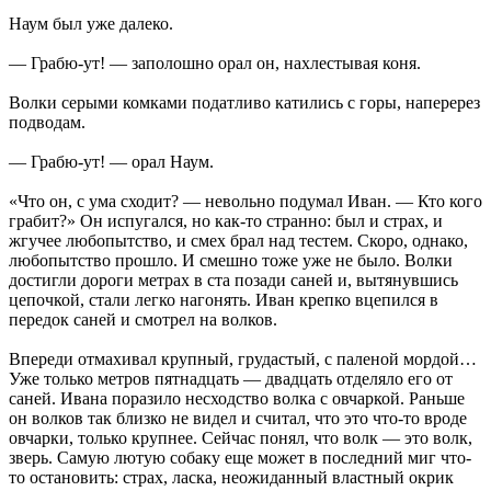
Наум был уже далеко.
— Грабю-ут! — заполошно орал он, нахлестывая коня.
Волки серыми комками податливо катились с горы, наперерез
подводам.
— Грабю-ут! — орал Наум.
«Что он, с ума сходит? — невольно подумал Иван. — Кто кого
грабит?» Он испугался, но как-то странно: был и страх, и
жгучее любопытство, и смех брал над тестем. Скоро, однако,
любопытство прошло. И смешно тоже уже не было. Волки
достигли дороги метрах в ста позади саней и, вытянувшись
цепочкой, стали легко нагонять. Иван крепко вцепился в
передок саней и смотрел на волков.
Впереди отмахивал крупный, грудастый, с паленой мордой…
Уже только метров пятнадцать — двадцать отделяло его от
саней. Ивана поразило несходство волка с овчаркой. Раньше
он волков так близко не видел и считал, что это что-то вроде
овчарки, только крупнее. Сейчас понял, что волк — это волк,
зверь. Самую лютую собаку еще может в последний миг что-
то остановить: страх, ласка, неожиданный властный окрик