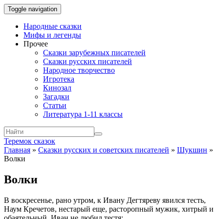
Toggle navigation
Народные сказки
Мифы и легенды
Прочее
Сказки зарубежных писателей
Сказки русских писателей
Народное творчество
Игротека
Кинозал
Загадки
Статьи
Литература 1-11 классы
Теремок сказок
Главная
»
Сказки русских и советских писателей
»
Шукшин
»
Волки
Волки
В воскресенье, рано утром, к Ивану Дегтяреву явился тесть,
Наум Кречетов, нестарый еще, расторопный мужик, хитрый и
обаятельный. Иван не любил тестя;