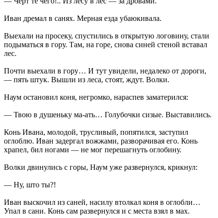
— Черт те чего!.. Из лесу в лес — за дровами.
Иван дремал в санях. Мерная езда убаюкивала.
Выехали на просеку, спустились в открытую логовину, стали
подыматься в гору. Там, на горе, снова синей стеной вставал
лес.
Почти выехали в гору… И тут увидели, недалеко от дороги,
— пять штук. Вышли из леса, стоят, ждут. Волки.
Наум остановил коня, негромко, нараспев заматерился:
— Твою в душеньку ма-ать… Голубочки сизые. Выставились.
Конь Ивана, молодой, трусливый, попятился, заступил
оглоблю. Иван задергал вожжами, разворачивая его. Конь
храпел, бил ногами — не мог перешагнуть оглобину.
Волки двинулись с горы, Наум уже развернулся, крикнул:
— Ну, што ты?!
Иван выскочил из саней, насилу втолкал коня в оглобли…
Упал в сани. Конь сам развернулся и с места взял в мах.