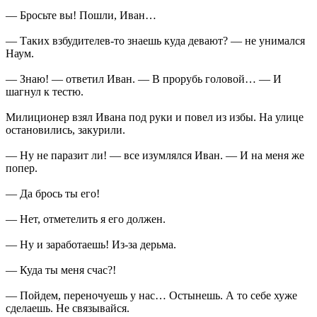
— Бросьте вы! Пошли, Иван…
— Таких взбудителев-то знаешь куда девают? — не унимался
Наум.
— Знаю! — ответил Иван. — В прорубь головой… — И
шагнул к тестю.
Милиционер взял Ивана под руки и повел из избы. На улице
остановились, закурили.
— Ну не паразит ли! — все изумлялся Иван. — И на меня же
попер.
— Да брось ты его!
— Нет, отметелить я его должен.
— Ну и заработаешь! Из-за дерьма.
— Куда ты меня счас?!
— Пойдем, переночуешь у нас… Остынешь. А то себе хуже
сделаешь. Не связывайся.