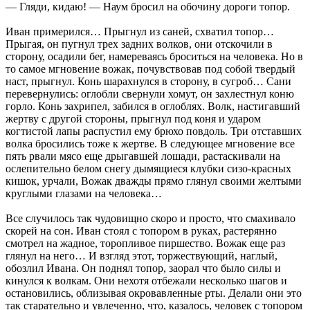
— Гляди, кидаю! — Наум бросил на обочину дороги топор.
Иван примерился… Прыгнул из саней, схватил топор…
Прыгая, он пугнул трех задних волков, они отскочили в
сторону, осадили бег, намереваясь броситься на человека. Но в
то самое мгновение вожак, почувствовав под собой твердый
наст, прыгнул. Конь шарахнулся в сторону, в сугроб… Сани
перевернулись: оглобли свернули хомут, он захлестнул коню
горло. Конь захрипел, забился в оглоблях. Волк, настигавший
жертву с другой стороны, прыгнул под коня и ударом
когтистой лапы распустил ему брюхо повдоль. Три отставших
волка бросились тоже к жертве. В следующее мгновение все
пять рвали мясо еще дрыгавшей лошади, растаскивали на
ослепительно белом снегу дымящиеся клубки сизо-красных
кишок, урчали, Вожак дважды прямо глянул своими желтыми
круглыми глазами на человека…
Все случилось так чудовищно скоро и просто, что смахивало
скорей на сон. Иван стоял с топором в руках, растерянно
смотрел на жадное, торопливое пиршество. Вожак еще раз
глянул на него… И взгляд этот, торжествующий, наглый,
обозлил Ивана. Он поднял топор, заорал что было силы и
кинулся к волкам. Они нехотя отбежали несколько шагов и
остановились, облизывая окровавленные рты. Делали они это
так старательно и увлеченно, что, казалось, человек с топором