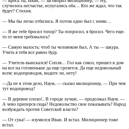
— Брось ты, Иван, — заговорил милиционер, — Ну,
случилось несчастье, испугались оба… Кто же ждал, что так
будет? Стихия.
— Мы бы легко отбились. Я потом один был с ними…
— Я же тебе бросил топор? Ты попросил, я бросил. Чего еще-
то от меня требовалось?
— Самую малость: чтоб ты человеком был, А ты — шкура.
Учить я тебя все равно буду.
— Учитель выискался! Сопля… Гол как сокол, пришел в дом
на все на готовенькое да еще грозится. Да еще недовольный
всем: водопроводов, видите ли, нету!
—Да не в этом дело, Наум, — сказал милиционер, — При чем
тут водопровод?
— В деревне плохо!.. В городе лучше, — продолжал Наум. —
А чево приперся сюда? Недовольство свое показывать? Народ
возбуждать против Советской власти?
— От сука! — изумился Иван. И встал. Милиционер тоже
встал.