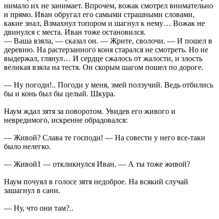
нимало их не занимает. Впрочем, вожак смотрел внимательно
и прямо. Иван обругал его самыми страшными словами,
какие знал, Взмахнул топором и шагнул к нему… Вожак не
двинулся с места. Иван тоже остановился.
— Ваша взяла, — сказал он. — Жрите, сволочи. — И пошел в
деревню. На растерзанного коня старался не смотреть. Но не
выдержал, глянул… И сердце сжалось от жалости, и злость
великая взяла на тестя. Он скорым шагом пошел по дороге.
— Ну погоди!.. Погоди у меня, змей ползучий. Ведь отбились
бы и конь был бы целый. Шкура.
Наум ждал зятя за поворотом. Увидев его живого и
невредимого, искренне обрадовался:
— Живой? Слава те господи! — На совести у него все-таки
было нелегко.
— Живой1 — откликнулся Иван. — А ты тоже живой?
Наум почуял в голосе зятя недоброе. На всякий случай
зашагнул в сани.
— Ну, что они там?..