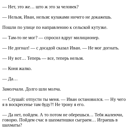
— Нет, это же… што ж это за человек?
— Нельзя, Иван, нельзя: кулаками ничего не докажешь.
Пошли по улице по направлению к сельской кутузке.
— Там-то не мог? — спросил вдруг милиционер.
— Не догнал! — с досадой сказал Иван. — Не мог догнать.
— Ну вот… Теперь — все, теперь нельзя.
— Коня жалко.
— Да…
Замолчали. Долго шли молча.
— Слушай: отпусти ты меня. — Иван остановился. — Ну чего
я в воскресенье там буду?! Не трону я его.
— Да нет, пойдем. А то потом не оберешься… Тебя жалеючи,
говорю. Пойдем счас в шахматишки сыграем… Играешь в
шахматы?