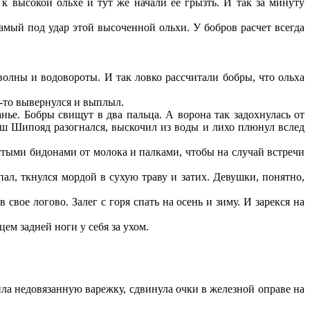
 к высокой ольхе и тут же начали ее грызть. И так за минуту
амый под удар этой высоченной ольхи. У бобров расчет всегда
волны и водовороты. И так ловко рассчитали бобры, что ольха
к-то вывернулся и выплыл.
нье. Бобры свищут в два пальца. А ворона так задохнулась от
 ерш Шипояд разогнался, выскочил из воды и лихо плюнул вслед
устыми бидонами от молока и палками, чтобы на случай встречи
ал, ткнулся мордой в сухую траву и затих. Девушки, понятно,
свое логово. Залег с горя спать на осень и зиму. И зарекся на
ем задней ноги у себя за ухом.
жила недовязанную варежку, сдвинула очки в железной оправе на