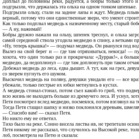
Доплыл до половины реки, радуется, а бобры только этого и 
подгрызли, что держалась эта ольха на одном тонком шпеньке.
Подгрызли ольху, стали на задние лапы и ждут. Медведь плыв
верный, потому что они единственные звери, что умеют стро
Как только подплыл медведь к назначенному месту, старый боб
— А ну, нажимай!
Бобры дружно нажали на ольху, шпенек треснул, и ольха загр
самой серединой ствола угодила медведю в спину, а ветками пр
«Ну, теперь крышка!» — подумал медведь. Он рванулся под водо
Вылез на свой берег и — где там отряхиваться, некогда! — п
хохота, что один только раз и прокричала: «Дуррак!», а боль
медведю, да недоплюнул — где там доплюнуть при таком отчая
Добежал медведь до леса, едва дышит. А тут, как на грех, де
со зверем пугнуть его шумом.
Выскочил
медведь
на поляну, девушки увидали его — все враз
убежали, только пестрые их юбки метнулись в кустах.
А медведь стонал-стонал, потом съел какой-то гриб, что подве
всю жизнь не выходить больше из дремучего леса. И уснул, хотя
Петя посмотрел вслед медведю, посмеялся, потом взглянул на те
Тогда Петя стащил шапку и низко поклонился деревьям, шмелям
— Спасибо вам! — сказал Петя.
Но никто ему не ответил.
Тихо было на реке. Сонно висела листва ив, не трепетали оси
Петя никому не рассказал, что случилось на Высокой реке, тол
лоб, посмотрела на Петю и сказала: