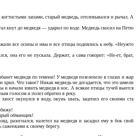
ая когтистыми лапами, старый медведь, отплевывался и рычал. А
тал кнут до медведя — ударил по воде. Медведь скосил на Петю
рожали все осины и ивы и все птицы поднялись к небу. «Неужто
, она его не пускала. Держит, а сама говорит: «Не-ет, брат,
лбанет медведя по темени! У медведя позеленело в глазах и жар
н хрип. Что такое? Никак медведь не догадается, что это шмели
лы и начали язвить медведя в нос. А всякие птицы тучей вьются
ным голосом и полез обратно в реку.
 хвост окунулся в воду, окунь хвать, зацепил его своими ста
обижу!
тарый обманщик!
, разогнался, налетел на медведя и засадил ему в бок свой
ь саженками к своему берегу.