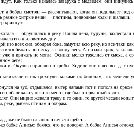
ждут. Как только началась заваруха с медведем, они кинулись
ет, а бобры смотрят — рассчитывают, когда он подплывет под с
ить разные хитрые вещи — плотины, подводные ходы и шалаши.
ер крикнул:
охотала — обрушилась в реку. Пошла пена, буруны, захлестали 
ижала его к иловатому дну.
й изо всех сил, ободрал бока, замутил всю реку, но все-таки ка
устился бежать по песку к своему лесу. А позади крик, улюлюка
ше уже и кричать не могла. Осинки мелко тряслись от смеха, а
нном беге!
вушки из Окулова пришли по грибы. Ходили они в лес всегда с п
 завизжали и так грохнули палками по бидонам, что медведь уп
рнулся на зуб, отдышался, вытер лапами пот и пополз на брюхе в 
 и побаливало у него то место, где был оторванный хвост.
лят. Они мирно жевали траву и то один, то другой чесали копытц
, реке, рыбам, птицам и бобрам.
ны, даже не было слышно птичьего щебета.
ько бабке Анисье: боялся, что не поверят. А бабка Анисья отло