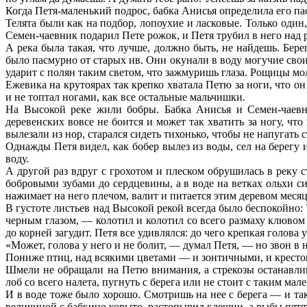
Когда Петя-маленький подрос, бабка Анисья определила его пас
Телята были как на подбор, лопоухие и ласковые. Только оди
Семен-чаевник подарил Пете рожок, и Петя трубил в него над р
А река была такая, что лучше, должно быть, не найдешь. Бере
было пасмурно от старых ив. Они окунали в воду могучие сво
ударит с полян таким светом, что зажмуришь глаза. Рощицы мол
Ежевика на крутоярах так крепко хватала Петю за ноги, что он
и не топтал ногами, как все остальные мальчишки.
На Высокой реке жили бобры. Бабка Анисья и Семен-чаевни
деревенских вовсе не боится и может так хватить за ногу, чт
вылезали из нор, старался сидеть тихонько, чтобы не напугать 
Однажды Петя видел, как бобер вылез из воды, сел на берегу и 
воду.
А другой раз вдруг с грохотом и плеском обрушилась в реку 
бобровыми зубами до сердцевины, а в воде на ветках ольхи си
нажимает на него плечом, валит и питается этим деревом месяц и
В густоте листьев над Высокой рекой всегда было беспокойно
черным глазом, — колотил и колотил со всего размаху клювом п
до корней загудит. Петя все удивлялся: до чего крепкая голова 
«Может, голова у него и не болит, — думал Петя, — но звон в
Пониже птиц, над всякими цветами — и зонтичными, и кресто
Шмели не обращали на Петю внимания, а стрекозы останавлив
лоб со всего налета, пугнуть с берега или не стоит с таким ма
И в воде тоже было хорошо. Смотришь на нее с берега — и так 
величиной с бабкино корыто, растопырил клешни, а рыбы пятят