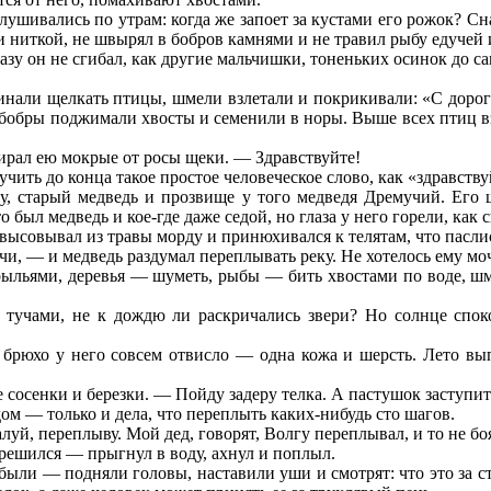
ушивались по утрам: когда же запоет за кустами его рожок? Сна
ки ниткой, не швырял в бобров камнями и не травил рыбу едучей 
зу он не сгибал, как другие мальчишки, тоненьких осинок до с
ачинали щелкать птицы, шмели взлетали и покрикивали: «С дорог
о бобры поджимали хвосты и семенили в норы. Выше всех птиц в
ирал ею мокрые от росы щеки. — Здравствуйте!
чить до конца такое простое человеческое слово, как «здравству
су, старый медведь и прозвище у того медведя Дремучий. Его
 был медведь и кое-где даже седой, но глаза у него горели, как 
 высовывал из травы морду и принюхивался к телятам, что пасли
чи, — и медведь раздумал переплывать реку. Не хотелось ему мо
рыльями, деревья — шуметь, рыбы — бить хвостами по воде, шм
о тучами, не к дождю ли раскричались звери? Но солнце спок
 брюхо у него совсем отвисло — одна кожа и шерсть. Лето вы
сосенки и березки. — Пойду задеру телка. А пастушок заступитс
ом — только и дела, что переплыть каких-нибудь сто шагов.
уй, переплыву. Мой дед, говорят, Волгу переплывал, и то не бо
, решился — прыгнул в воду, ахнул и поплыл.
 были — подняли головы, наставили уши и смотрят: что это за с