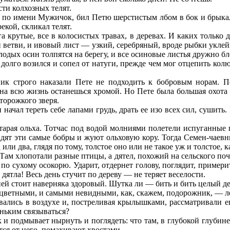
ти колхозных телят.
н, по имени Мужичок, бил Петю шерстистым лбом в бок и брыкал
екой, скликал телят.
га крутые, все в колосистых травах, в деревах. И каких только
и ветви, и ивовый лист — узкий, серебряный, вроде рыбки укле
одых осин толпятся на берегу, и все осиновые листья дружно бл
 долго возился и сопел от натуги, прежде чем мог отцепить колю
к строго наказали Пете не подходить к бобровым норам. По
о на всю жизнь останешься хромой. Но Пете была большая охота 
сторожкого зверя.
начал тереть себе лапами грудь, драть ее изо всех сил, сушить.
старая ольха. Тотчас под водой молниями полетели испуганные 
дят эти самые бобры и жуют ольховую кору. Тогда Семен-чаевни
ли два, глядя по тому, толстое оно или не такое уж и толстое, к
: Там хлопотали разные птицы, а дятел, похожий на сельского п
о сухому осокорю. Ударит, отдернет голову, поглядит, примерит
у дятла! Весь день стучит по дереву — не теряет веселости.
 ней стоит наверняка здоровый. Шутка ли — бить и бить целый д
цветными, и самыми невидными, как, скажем, подорожник, — ле
ались в воздухе и, постреливая крылышками, рассматривали е
леньким связываться?
и подмывает нырнуть и поглядеть: что там, в глубокой глубине,
ся от него, помахивают хвостами.