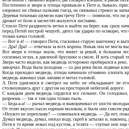
Постепенно и
звери
и птицы привыкли к Пете и, бывало, присл
озоровал: не сбивал палками гнезд, не связывал стрекоз за лап
Деревья тихонько шумели навстречу Пете — помнили, что ни ра
дрожат от боли и шелестят-жалуются листьями.
Стоило Пете раздвинуть ветки и выйти на берег, как сразу н
перед Петей пестрой чешуей, дятел так ударял по осокорю, чт
только качал головой.
— Вот и я! — говорил Петя, стаскивал старую шапчонку и выт
— Дра! Дра! — отвечала за всех ворона. Никак она не могла выу
Все звери и птицы знали, что живет за рекой, в большом ле
сосновых иглах, в давленой бруснике и смоле. И хоть старый это
Звери часто видели, как медведь осторожно пробирался к реке,
заворчал. Вода была холодная — со дна реки били ледяные клю
Когда приходил медведь, птицы начинали отчаянно хлопать к
медведь зажимал уши лапами и мотал головой.
А Петя удивлялся и смотрел на небо: не обкладывает ли ег
столкнувшись друг с другом на просторной небесной дороге.
С каждым днем медведь сердился все сильнее. Он голодовал,
разроешь — так и там одна только пыль.
— Беда-а-а! — рычал
медведь
и выворачивал от злости молодые 
От телят вкусно пахло парным молоком, и были они совсем ряд
«Неужто не переплыву? — сомневался медведь. — Да нет, пожал
Думал медведь, думал, нюхал воду, скреб в затылке и, наконец
Петя в то время лежал под кустом, а телята — глупые они еще