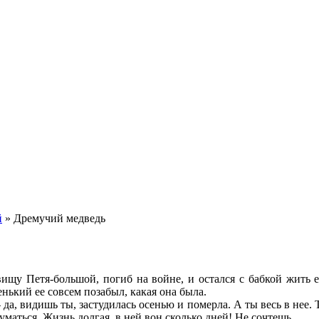
й
»
Дремучий медведь
ищу Петя-большой, погиб на войне, и остался с бабкой жить 
енький ее совсем позабыл, какая она была.
а, видишь ты, застудилась осенью и померла. А ты весь в нее. 
уматься. Жизнь долгая, в ней вон сколько дней! Не сочтешь.