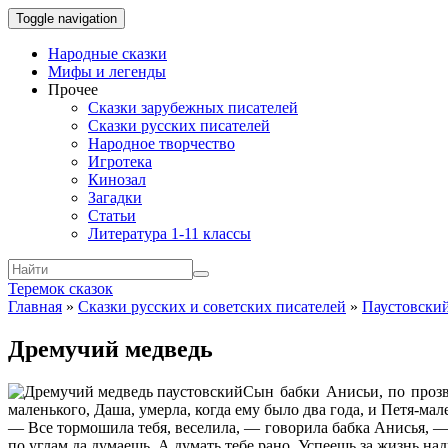
Toggle navigation
Народные сказки
Мифы и легенды
Прочее
Сказки зарубежных писателей
Сказки русских писателей
Народное творчество
Игротека
Кинозал
Загадки
Статьи
Литература 1-11 классы
Теремок сказок
Главная
»
Сказки русских и советских писателей
»
Паустовски
Дремучий медведь
Сын бабки Анисьи, по прозв
маленького, Даша, умерла, когда ему было два года, и Петя-мал
— Все тормошила тебя, веселила, — говорила бабка Анисья, — д
по углам да думаешь. А думать тебе рано. Успеешь за жизнь над