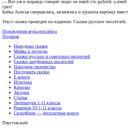
— Вот уж и вправду говорят люди: не имей сто рублей, а имей с
грех!
Бабка Анисья сморщилась, засмеялась и уронила варежку вмес
Текст
сказки
приведен по изданию: Сказки русских писателей. 
Похождения жука-носорога
Подарок
Народные сказки
Мифы и легенды
Сказки русских и советских писателей
Сказки зарубежных писателей
Народное творчество
Послушать сказки
Е-книги
Игротека
Кинозал
Загадки
Статьи
Литература 1-11 классы
Решения ДЗ 1-11 классы
СкладКниг — бесплатные книги
Паустовский