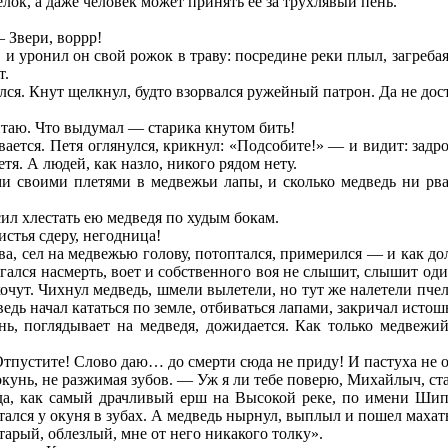
елок, а даже человек может принять ее за трухлявый пень.
 Звери, воррр!
, и уронил он свой рожок в траву: посредине реки плыл, загреб
т.
улся. Кнут щелкнул, будто взорвался ружейный патрон. Да не дос
итаю. Что выдумал — старика кнутом бить!
ывается. Петя оглянулся, крикнул: «Подсобите!» — и видит: зад
я. А людей, как назло, никого рядом нету.
 своими плетями в медвежьи лапы, и сколько медведь ни рвался
сил хлестать ею медведя по худым бокам.
истья сдеру, негодница!
рева, сел на медвежью голову, потоптался, примерился — и как до
гался насмерть, воет и собственного воя не слышит, слышит оди
кочут. Чихнул медведь, шмели вылетели, но тут же налетели пче
дь начал кататься по земле, отбиваться лапами, закричал истош
нь, поглядывает на медведя, дожидается. Как только медвежий
тпустите! Слово даю… до смерти сюда не приду! И пастуха не 
кунь, не разжимая зубов. — Уж я ли тебе поверю, Михайлыч, с
а, как самый драчливый ерш на Высокой реке, по имени Шипояд
тался у окуня в зубах. А медведь нырнул, выплыл и пошел махат
старый, облезлый, мне от него никакого толку».