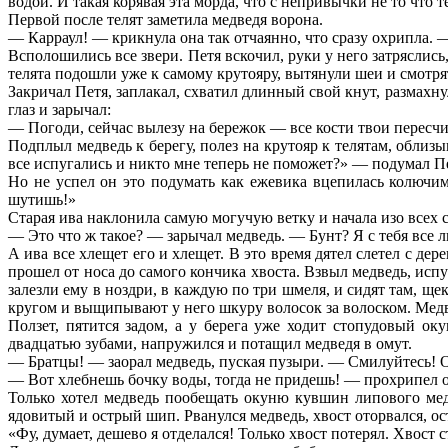
водой. И такая корявая эта морда, что с непривычки не то что т
Первой после телят заметила медведя ворона.
— Карраул! — крикнула она так отчаянно, что сразу охрипла. —
Всполошились все звери. Петя вскочил, руки у него затряслись
телята подошли уже к самому крутояру, вытянули шеи и смотря
Закричал Петя, заплакал, схватил длинный свой кнут, размахн
глаз и зарычал:
— Погоди, сейчас вылезу на бережок — все кости твои пересч
Подплыл медведь к берегу, полез на крутояр к телятам, облиз
все испугались и никто мне теперь не поможет?» — подумал Пет
Но не успел он это подумать как ежевика вцепилась колючими
шутишь!»
Старая ива наклонила самую могучую ветку и начала изо всех 
— Это что ж такое? — зарычал медведь. — Бунт? Я с тебя все л
А ива все хлещет его и хлещет. В это время дятел слетел с де
прошел от носа до самого кончика хвоста. Взвыл медведь, испу
залезли ему в ноздри, в каждую по три шмеля, и сидят там, ще
кругом и выщипывают у него шкуру волосок за волоском. Медве
Ползет, пятится задом, а у берега уже ходит стопудовый оку
двадцатью зубами, напружился и потащил медведя в омут.
— Братцы! — заорал медведь, пуская пузыри. — Смилуйтесь! О
— Вот хлебнешь бочку воды, тогда не придешь! — прохрипел о
Только хотел медведь пообещать окуню кувшин липового мед
ядовитый и острый шип. Рванулся медведь, хвост оторвался, ос
«Фу, думает, дешево я отделался! Только хвост потерял. Хвост 