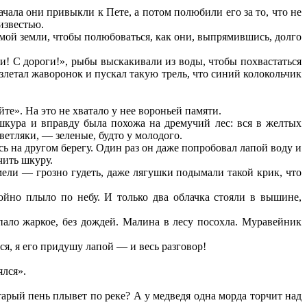
чала они привыкли к Пете, а потом полюбили его за то, что не
известью.
амой земли, чтобы полюбоваться, как они, выпрямившись, долго
и! С дороги!», рыбы выскакивали из воды, чтобы похвастаться
злетал жаворонок и пускал такую трель, что синий колокольчик
йте». На это не хватало у нее вороньей памяти.
 шкура и вправду была похожа на дремучий лес: вся в желтых
светляки, — зеленые, будто у молодого.
сь на другом берегу. Один раз он даже попробовал лапой воду и
чить шкуру.
ели — грозно гудеть, даже лягушки подымали такой крик, что
ойно плыло по небу. И только два облачка стояли в вышине,
пало жаркое, без дождей. Малина в лесу посохла. Муравейник
я, я его придушу лапой — и весь разговор!
ялся».
тарый пень плывет по реке? А у медведя одна морда торчит над