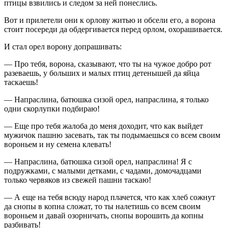
птицы взвились и следом за ней понеслись.
Вот и прилетели они к орлову житью и обсели его, а ворона
стоит посереди да обдергивается перед орлом, охорашивается.
И стал орел ворону допрашивать:
— Про тебя, ворона, сказывают, что ты на чужое добро рот
разеваешь, у больших и малых птиц детенышей да яйца
таскаешь!
— Напраслина, батюшка сизой орел, напраслина, я только
одни скорлупки подбираю!
— Еще про тебя жалоба до меня доходит, что как выйдет
мужичок пашню засевать, так ты подымаешься со всем своим
вороньем и ну семена клевать!
— Напраслина, батюшка сизой орел, напраслина! Я с
подружками, с малыми детками, с чадами, домочадцами
только червяков из свежей пашни таскаю!
— А еще на тебя всюду народ плачется, что как хлеб сожнут
да снопы в копна сложат, то ты налетишь со всем своим
вороньем и давай озорничать, снопы ворошить да копны
разбивать!