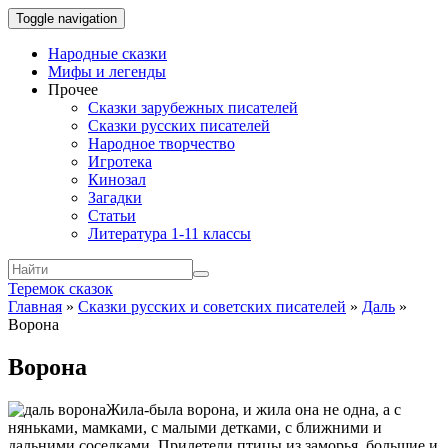
Toggle navigation
Народные сказки
Мифы и легенды
Прочее
Сказки зарубежных писателей
Сказки русских писателей
Народное творчество
Игротека
Кинозал
Загадки
Статьи
Литература 1-11 классы
Теремок сказок
Главная
»
Сказки русских и советских писателей
»
Даль
»
Ворона
Ворона
Жила-была ворона, и жила она не одна, а с
няньками, мамками, с малыми детками, с ближними и
дальними соседками. Прилетели птицы из заморья, большие и