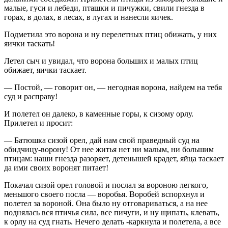
малые, гуси и лебеди, пташки и пичужки, свили гнезда в
горах, в долах, в лесах, в лугах и нанесли яичек.
Подметила это ворона и ну перелетных птиц обижать, у них
яички таскать!
Летел сыч и увидал, что ворона больших и малых птиц
обижает, яички таскает.
— Постой, — говорит он, — негодная ворона, найдем на тебя
суд и расправу!
И полетел он далеко, в каменные горы, к сизому орлу.
Прилетел и просит:
— Батюшка сизой орел, дай нам свой праведный суд на
обидчицу-ворону! От нее житья нет ни малым, ни большим
птицам: наши гнезда разоряет, детенышей крадет, яйца таскает
да ими своих воронят питает!
Покачал сизой орел головой и послал за вороною легкого,
меньшого своего посла — воробья. Воробей вспорхнул и
полетел за вороной. Она было ну отговариваться, а на нее
поднялась вся птичья сила, все пичуги, и ну щипать, клевать,
к орлу на суд гнать. Нечего делать -каркнула и полетела, а все