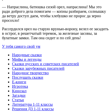
— Напраслина, батюшка сизой орел, напраслина! Мы это
ради доброго дела помогаем — копны разбираем, солнышку
да ветру доступ даем, чтобы хлебушко не пророс да зерно
просохло!
Рассердился орел на старую врунью-ворону, велел ее засадить
в острог, в решетчатый теремок, за железные засовы, за
булатные замки. Там она сидит и по сей день!
У тебя самого свой ум
Народные сказки
Мифы и легенды
Сказки русских и советских писателей
Сказки зарубежных писателей
Народное творчество
Послушать сказки
Е-книги
Игротека
Кинозал
Загадки
Статьи
Литература 1-11 классы
Решения ДЗ 1-11 классы