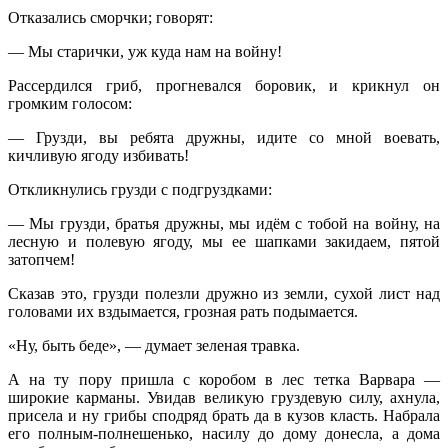
Отказались сморчки; говорят:
— Мы старички, уж куда нам на войну!
Рассердился гриб, прогневался боровик, и крикнул он
громким голосом:
— Грузди, вы ребята дружны, идите со мной воевать,
кичливую ягоду избивать!
Откликнулись грузди с подгруздками:
— Мы грузди, братья дружны, мы идём с тобой на войну, на
лесную и полевую ягоду, мы ее шапками закидаем, пятой
затопчем!
Сказав это, грузди полезли дружно из земли, сухой лист над
головами их вздымается, грозная рать подымается.
«Ну, быть беде», — думает зеленая травка.
А на ту пору пришла с коробом в лес тетка Варвара —
широкие карманы. Увидав великую груздевую силу, ахнула,
присела и ну грибы сподряд брать да в кузов класть. Набрала
его полным-полнешенько, насилу до дому донесла, а дома