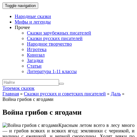
Toggle navigation
Народные сказки
Мифы и легенды
Прочее
Сказки зарубежных писателей
Сказки русских писателей
Народное творчество
Игротека
Кинозал
Загадки
Статьи
Литература 1-11 классы
Теремок сказок
Главная
»
Сказки русских и советских писателей
»
Даль
»
Война грибов с ягодами
Война грибов с ягодами
Красным летом всего в лесу много
— и грибов всяких и всяких ягод: земляники с черникой, и
малины с ежевикой, и черной смородины. Ходят девки по