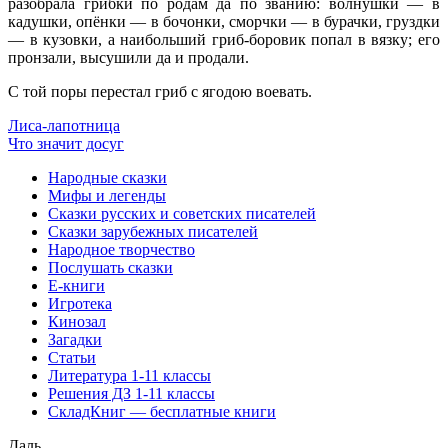
разобрала грибки по родам да по званию: волнушки — в
кадушки, опёнки — в бочонки, сморчки — в бурачки, груздки
— в кузовки, а наибольший гриб-боровик попал в вязку; его
пронзали, высушили да и продали.
С той поры перестал гриб с ягодою воевать.
Лиса-лапотница
Что значит досуг
Народные сказки
Мифы и легенды
Сказки русских и советских писателей
Сказки зарубежных писателей
Народное творчество
Послушать сказки
Е-книги
Игротека
Кинозал
Загадки
Статьи
Литература 1-11 классы
Решения ДЗ 1-11 классы
СкладКниг — бесплатные книги
Даль