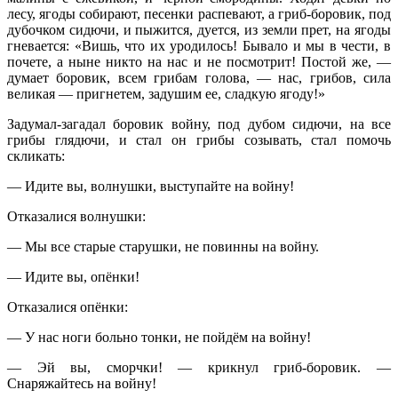
лесу, ягоды собирают, песенки распевают, а гриб-боровик, под
дубочком сидючи, и пыжится, дуется, из земли прет, на ягоды
гневается: «Вишь, что их уродилось! Бывало и мы в чести, в
почете, а ныне никто на нас и не посмотрит! Постой же, —
думает боровик, всем грибам голова, — нас, грибов, сила
великая — пригнетем, задушим ее, сладкую ягоду!»
Задумал-загадал боровик войну, под дубом сидючи, на все
грибы глядючи, и стал он грибы созывать, стал помочь
скликать:
— Идите вы, волнушки, выступайте на войну!
Отказалися волнушки:
— Мы все старые старушки, не повинны на войну.
— Идите вы, опёнки!
Отказалися опёнки:
— У нас ноги больно тонки, не пойдём на войну!
— Эй вы, сморчки! — крикнул гриб-боровик. —
Снаряжайтесь на войну!