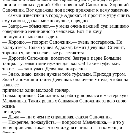
шпили главных зданий. Обыкновенный Сапожник. Хороший
Сапожник. Вот однажды под вечер приходит к нему заказчик
— самый известный в городе Адвокат. И просит к утру сшить
ему сапоги, да как можно лучше, наряднее.
— Завтра,— объясняет,— у меня очень важный суд: защищаю
совершенно невиновного человека. Вот я и хочу
повнушительнее выглядеть.
— Хорошо,— говорит Сапожник,— очень постараюсь. Не
волнуйтесь. Только ушел Адвокат, бежит Девушка. Спешит,
торопится, волосы светлые разлетаются.
— Дорогой Сапожник, помогите! Завтра в парке Большие
танцы. Туфельки мне нужны для вальса! Такие туфельки,
такие…— запнулась Девушка, покраснев.
— Знаю, знаю, какие нужны тебе туфельки. Приходи утром.
Знал Сапожник и тайну Девушки: она очень хотела, чтобы на
вальс ее
пригласил один молодой гончар.
Только принялся Сапожник за работу, ворвался в мастерскую
Мальчишка. Таких рваных башмаков Сапожник за всю свою
жизнь
не видел.
— Да-аа,— ни о чем не спрашивая, сказал Сапожник.
— Покрепче, пожалуйста,— попросил Мальчишка,— а то у
меня привычка такая: что увижу, все пинаю — и камень, и
бревно.