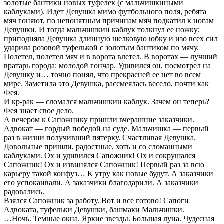
золотые бантики новых туфелек (с мальчишкиными
каблуками). Идет Девушка мимо футбольного поля, ребята
мяч гоняют, по непонятным причинам мяч подкатил к ногам
Девушки. И тогда мальчишкин каблук толкнул ее ножку;
приподняла Девушка длинную шелковую юбку и изо всех сил
ударила розовой туфелькой с золотым бантиком по мячу.
Полетел, полетел мяч и в ворота влетел. В воротах — лучший
вратарь города: молодой гончар. Удивился он, посмотрел на
Девушку и… точно понял, что прекрасней ее нет во всем
мире. Заметила это Девушка, рассмеялась весело, почти как
Фея.
И кр-рак — сломался мальчишкин каблук. Зачем он теперь?
Фея знает свое дело.
А вечером к Сапожнику пришли вчерашние заказчики.
Адвокат — гордый победой на суде. Мальчишка — первый
раз в жизни получивший пятерку. Счастливая Девушка.
Довольные пришли, радостные, хоть и со сломанными
каблуками. Ох и удивился Сапожник! Ох и сокрушался
Сапожник! Ох и извинялся Сапожник! Первый раз за всю
карьеру такой конфуз… К утру как новые будут. А заказчики
его успокаивали. А заказчики благодарили. А заказчики
радовались.
Взялся Сапожник за работу. Вот и все готово! Сапоги
Адвоката, туфельки Девушки, башмаки Мальчишки.
…Ночь. Темные окна. Яркие звезды. Большая луна. Чудесная