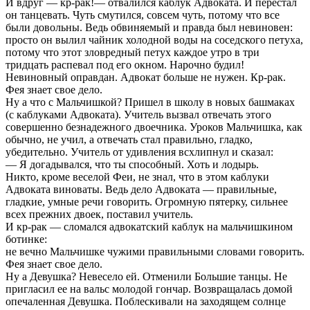
И вдруг — кр-рак!— отвалился каблук Адвоката. И перестал
он танцевать. Чуть смутился, совсем чуть, потому что все
были довольны. Ведь обвиняемый и правда был невиновен:
просто он вылил чайник холодной воды на соседского петуха,
потому что этот зловредный петух каждое утро в три
тридцать распевал под его окном. Нарочно будил!
Невиновный оправдан. Адвокат больше не нужен. Кр-рак.
Фея знает свое дело.
Ну а что с Мальчишкой? Пришел в школу в новых башмаках
(с каблуками Адвоката). Учитель вызвал отвечать этого
совершенно безнадежного двоечника. Уроков Мальчишка, как
обычно, не учил, а отвечать стал правильно, гладко,
убедительно. Учитель от удивления всхлипнул и сказал:
— Я догадывался, что ты способный. Хоть и лодырь.
Никто, кроме веселой Феи, не знал, что в этом каблуки
Адвоката виноваты. Ведь дело Адвоката — правильные,
гладкие, умные речи говорить. Огромную пятерку, сильнее
всех прежних двоек, поставил учитель.
И кр-рак — сломался адвокатский каблук на мальчишкином
ботинке:
не вечно Мальчишке чужими правильными словами говорить.
Фея знает свое дело.
Ну а Девушка? Невесело ей. Отменили Большие танцы. Не
пригласил ее на вальс молодой гончар. Возвращалась домой
опечаленная Девушка. Поблескивали на заходящем солнце