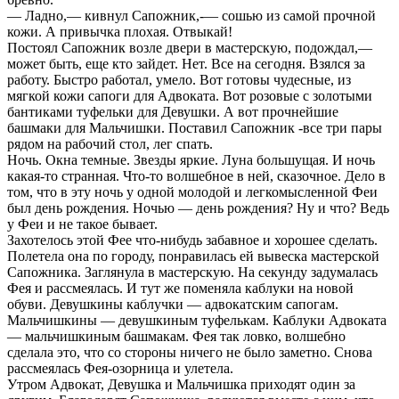
— Ладно,— кивнул Сапожник,-— сошью из самой прочной
кожи. А привычка плохая. Отвыкай!
Постоял Сапожник возле двери в мастерскую, подождал,—
может быть, еще кто зайдет. Нет. Все на сегодня. Взялся за
работу. Быстро работал, умело. Вот готовы чудесные, из
мягкой кожи сапоги для Адвоката. Вот розовые с золотыми
бантиками туфельки для Девушки. А вот прочнейшие
башмаки для Мальчишки. Поставил Сапожник -все три пары
рядом на рабочий стол, лег спать.
Ночь. Окна темные. Звезды яркие. Луна большущая. И ночь
какая-то странная. Что-то волшебное в ней, сказочное. Дело в
том, что в эту ночь у одной молодой и легкомысленной Феи
был день рождения. Ночью — день рождения? Ну и что? Ведь
у Феи и не такое бывает.
Захотелось этой Фее что-нибудь забавное и хорошее сделать.
Полетела она по городу, понравилась ей вывеска мастерской
Сапожника. Заглянула в мастерскую. На секунду задумалась
Фея и рассмеялась. И тут же поменяла каблуки на новой
обуви. Девушкины каблучки — адвокатским сапогам.
Мальчишкины — девушкиным туфелькам. Каблуки Адвоката
— мальчишкиным башмакам. Фея так ловко, волшебно
сделала это, что со стороны ничего не было заметно. Снова
рассмеялась Фея-озорница и улетела.
Утром Адвокат, Девушка и Мальчишка приходят один за