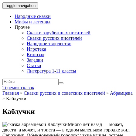
Toggle navigation
Народные сказки
Мифы и легенды
Прочее
Сказки зарубежных писателей
Сказки русских писателей
Народное творчество
Игротека
Кинозал
Загадки
Статьи
Литература 1-11 классы
Теремок сказок
Главная
»
Сказки русских и советских писателей
»
Абрамцева
»
Каблучки
Каблучки
Много лет назад — может,
двести, а может, и триста — в одном маленьком городке жил
Сапожник. Обыкновенный городок: узкие улицы, острые