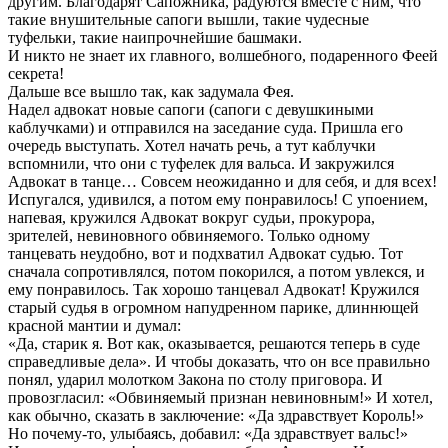
другим. Благодарят Сапожника, радуются вместе с ним, что
такие внушительные сапоги вышли, такие чудесные
туфельки, такие наипрочнейшие башмаки.
И никто не знает их главного, волшебного, подаренного Феей
секрета!
Дальше все вышло так, как задумала Фея.
Надел адвокат новые сапоги (сапоги с девушкиными
каблучками) и отправился на заседание суда. Пришла его
очередь выступать. Хотел начать речь, а тут каблучки
вспомнили, что они с туфелек для вальса. И закружился
Адвокат в танце… Совсем неожиданно и для себя, и для всех!
Испугался, удивился, а потом ему понравилось! С упоением,
напевая, кружился Адвокат вокруг судьи, прокурора,
зрителей, невиновного обвиняемого. Только одному
танцевать неудобно, вот и подхватил Адвокат судью. Тот
сначала сопротивлялся, потом покорился, а потом увлекся, и
ему понравилось. Так хорошо танцевал Адвокат! Кружился
старый судья в огромном напудренном парике, длиннющей
красной мантии и думал:
«Да, старик я. Вот как, оказывается, решаются теперь в суде
справедливые дела». И чтобы доказать, что он все правильно
понял, ударил молотком Закона по столу приговора. И
провозгласил: «Обвиняемый признан невиновным!» И хотел,
как обычно, сказать в заключение: «Да здравствует Король!»
Но почему-то, улыбаясь, добавил: «Да здравствует вальс!»