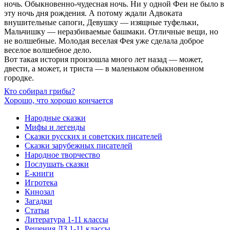
ночь. Обыкновенно-чудесная ночь. Ни у одной Феи не было в
эту ночь дня рождения. А потому ждали Адвоката
внушительные сапоги, Девушку — изящные туфельки,
Мальчишку — неразбиваемые башмаки. Отличные вещи, но
не волшебные. Молодая веселая Фея уже сделала доброе
веселое волшебное дело.
Вот такая история произошла много лет назад — может,
двести, а может, и триста — в маленьком обыкновенном
городке.
Кто собирал грибы?
Хорошо, что хорошо кончается
Народные сказки
Мифы и легенды
Сказки русских и советских писателей
Сказки зарубежных писателей
Народное творчество
Послушать сказки
Е-книги
Игротека
Кинозал
Загадки
Статьи
Литература 1-11 классы
Решения ДЗ 1-11 классы