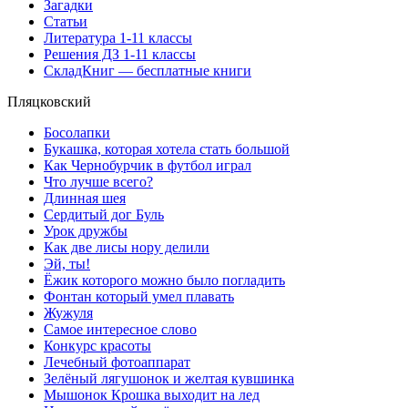
Загадки
Статьи
Литература 1-11 классы
Решения ДЗ 1-11 классы
СкладКниг — бесплатные книги
Пляцковский
Босолапки
Букашка, которая хотела стать большой
Как Чернобурчик в футбол играл
Что лучше всего?
Длинная шея
Сердитый дог Буль
Урок дружбы
Как две лисы нору делили
Эй, ты!
Ёжик которого можно было погладить
Фонтан который умел плавать
Жужуля
Самое интересное слово
Конкурс красоты
Лечебный фотоаппарат
Зелёный лягушонок и желтая кувшинка
Мышонок Крошка выходит на лед