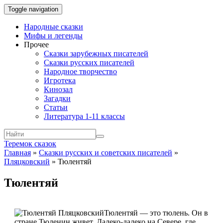
Toggle navigation
Народные сказки
Мифы и легенды
Прочее
Сказки зарубежных писателей
Сказки русских писателей
Народное творчество
Игротека
Кинозал
Загадки
Статьи
Литература 1-11 классы
Теремок сказок
Главная
»
Сказки русских и советских писателей
»
Пляцковский
»
Тюлентяй
Тюлентяй
Тюлентяй — это тюлень. Он в
стране Тюленин живет. Далеко-далеко на Севере, где