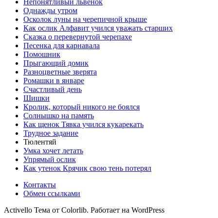
Непонятливый львёнок
Однажды утром
Осколок луны на черепичной крыше
Как ослик Алфавит учился уважать старших
Сказка о перевернутой черепахе
Песенка для карнавала
Помошник
Прыгающий домик
Разноцветные зверята
Ромашки в январе
Счастливый день
Шишки
Кролик, который никого не боялся
Солнышко на память
Как щенок Тявка учился кукарекать
Трудное задание
Тюлентяй
Умка хочет летать
Упрямый ослик
Как утенок Крячик свою тень потерял
Контакты
Обмен ссылками
Activello Тема от Colorlib. Работает на WordPress