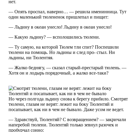
нет.
— Опять проспал, наверно… — решила именинница. Тут
один маленький тюлененок пришлепал и пищит:
— Льдину в океан унесло! Льдину в океан унесло!
— Какую льдину? — всполошились тюлени.
— Ту самую, на которой Тюлем тли спит? Поспешили
тюлени на помощь. Но льдины и след про- стыл. Ни
льдины, ни Тюлентяя.
— Жалко беднягу, — сказал старый-престарый тюлень. —
Хотя он и лодырь порядочный, а жалко все-таки?
Но через полгода льдину снова к берегу прибило. Смотрят
тюлени, глазам не верят: лежит на боку Тюлентяй и
посапывает, как ни в чем не бывало. Даже усом не ведет.
— Здравствуй, Тюлентяй? С возвращением? — закричали
наперебой тюлени. Тюлентяй только зевнул разочек и
пробурчал сонно: