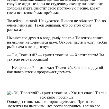
голубые ледяные горы по студеному океану плавают, где
холодная пурга свистит свою протяжную песню, где от
снега вся земля белая-пребелая.
Тюлейтяй не злой. Не кусается. Никого не обижает. Только
очень ленивый. Такой ленивый, что об этом стоит
рассказать.
Ныряют его друзья в воде, рыбу ловят, а Тюлентяй лежит
на льдине, не шевелится даже. Откроет пасть и ждет, чтобы
рыба сама в нее прыгнула.
— Эй, Тюлентяй? — кричат тюлени. — Хватит спать! Ты
так всю рыбу проспишь!
— Не просплю? — отвечает Тюлентяй. Зевнет, на другой
бок повернется и продолжает дремать.
Однажды с ним такая история случилась. Пригласили
Тюлентяя на именины. Все гости собрались. Только его