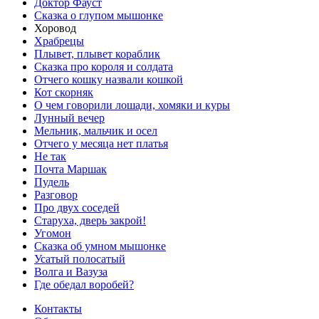
Доктор Фауст
Сказка о глупом мышонке
Хоровод
Храбрецы
Плывет, плывет кораблик
Сказка про короля и солдата
Отчего кошку назвали кошкой
Кот скорняк
О чем говорили лошади, хомяки и куры
Лунный вечер
Мельник, мальчик и осел
Отчего у месяца нет платья
Не так
Почта Маршак
Пудель
Разговор
Про двух соседей
Старуха, дверь закрой!
Угомон
Сказка об умном мышонке
Усатый полосатый
Волга и Вазуза
Где обедал воробей?
Контакты