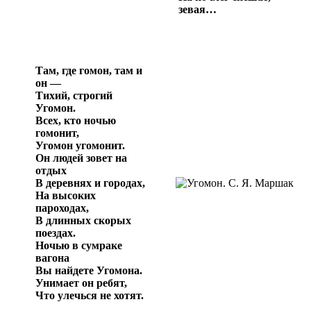
зевая…
Там, где гомон, там и
он —
Тихий, строгий
Угомон.
Всех, кто ночью
гомонит,
Угомон угомонит.
Он людей зовет на
отдых
В деревнях и городах,
На высоких
пароходах,
В длинных скорых
поездах.
Ночью в сумраке
вагона
Вы найдете Угомона.
Унимает он ребят,
Что улечься не хотят.