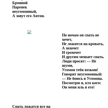
Бронной
Паренек
неугомонный,
А зовут его Антон.
По ночам он спать не
хочет,
Не ложится на кровать,
А хохочет
И грохочет
И другим мешает спать.
Люди просят: — Не
шуми,
Угомон тебя возьми!
Говорит неугомонный:
— Не боюсь я Угомона.
Посмотрю я, кто кого:
Он меня иль я его!
Спать ложатся все на