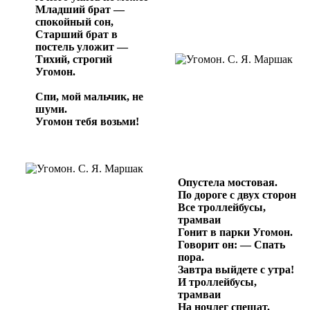
Младший брат —
спокойный сон,
Старший брат в
постель уложит —
Тихий, строгий
Угомон.
Спи, мой мальчик, не
шуми.
Угомон тебя возьми!
Опустела мостовая.
По дороге с двух сторон
Все троллейбусы,
трамваи
Гонит в парки Угомон.
Говорит он: — Спать
пора.
Завтра выйдете с утра!
И троллейбусы,
трамваи
На ночлег спешат,