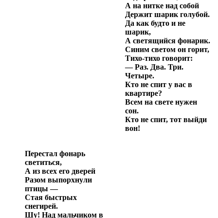
А на нитке над собой
Держит шарик голубой.
Да как будто и не
шарик,
А светящийся фонарик.
Синим светом он горит,
Тихо-тихо говорит:
— Раз. Два. Три.
Четыре.
Кто не спит у вас в
квартире?
Всем на свете нужен
сон.
Кто не спит, тот выйди
вон!
Перестал фонарь
светиться,
А из всех его дверей
Разом выпорхнули
птицы —
Стая быстрых
снегирей.
Шу! Над мальчиком в