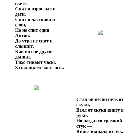
свете.
Спят и взрослые и
дети,
Спит и ласточка и
слон,
Но не спит один
Антон.
До утра не спит и
слышит,
Как во сне другие
дышат,
Тихо тикают часы,
За окошком лают псы.
Стал он песни петь от
скуки,
Взял от скуки книгу в
руки.
Но раздался громкий
стук —
Книга выпала из рук.