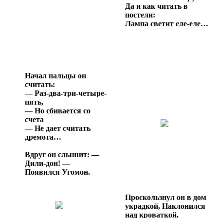
Да и как читать в
постели:
Лампа светит еле-еле…
Начал пальцы он
считать:
— Раз-два-три-четыре-
пять,
— Но сбивается со
счета
— Не дает считать
дремота…
Вдруг он слышит: —
Дили-дон! —
Появился Угомон.
Проскользнул он в дом
украдкой, Наклонился
над кроваткой,