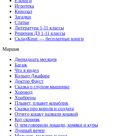
Е-книги
Игротека
Кинозал
Загадки
Статьи
Литература 1-11 классы
Решения ДЗ 1-11 классы
СкладКниг — бесплатные книги
Маршак
Двенадцать месяцев
Багаж
Что я видел
Кольцо Джафара
Доктор Фауст
Сказка о глупом мышонке
Хоровод
Храбрецы
Плывет, плывет кораблик
Сказка про короля и солдата
Отчего кошку назвали кошкой
Кот скорняк
О чем говорили лошади, хомяки и куры
Лунный вечер
Мельник, мальчик и осел