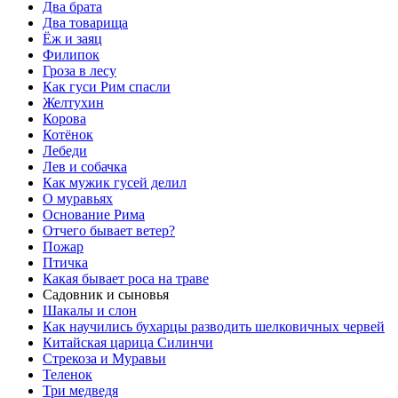
Два брата
Два товарища
Ёж и заяц
Филипок
Гроза в лесу
Как гуси Рим спасли
Желтухин
Корова
Котёнок
Лебеди
Лев и собачка
Как мужик гусей делил
О муравьях
Основание Рима
Отчего бывает ветер?
Пожар
Птичка
Какая бывает роса на траве
Садовник и сыновья
Шакалы и слон
Как научились бухарцы разводить шелковичных червей
Китайская царица Силинчи
Стрекоза и Муравьи
Теленок
Три медведя