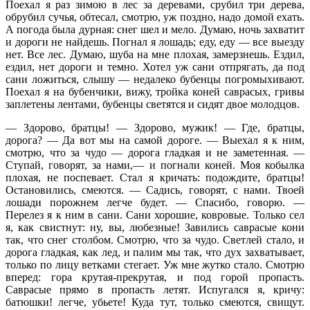
Поехал я раз зимою в лес за деревами, срубил три дерева,
обрубил сучья, обтесал, смотрю, уж поздно, надо домой ехать.
А погода была дурная: снег шел и мело. Думаю, ночь захватит
и дороги не найдешь. Погнал я лошадь; еду, еду — все выезду
нет. Все лес. Думаю, шуба на мне плохая, замерзнешь. Ездил,
ездил, нет дороги и темно. Хотел уж сани отпрягать, да под
сани ложиться, слышу — недалеко бубенцы погромыхивают.
Поехал я на бубенчики, вижу, тройка коней саврасых, гривы
заплетены лентами, бубенцы светятся и сидят двое молодцов.
— Здорово, братцы! — Здорово, мужик! — Где, братцы,
дорога? — Да вот мы на самой дороге. — Выехал я к ним,
смотрю, что за чудо — дорога гладкая и не заметенная. —
Ступай, говорят, за нами,— и погнали коней. Моя кобылка
плохая, не поспевает. Стал я кричать: подождите, братцы!
Остановились, смеются. — Садись, говорят, с нами. Твоей
лошади порожнем легче будет. — Спасибо, говорю. —
Перелез я к ним в сани. Сани хорошие, ковровые. Только сел
я, как свистнут: ну, вы, любезные! Завились саврасые кони
так, что снег столбом. Смотрю, что за чудо. Светлей стало, и
дорога гладкая, как лед, и палим мы так, что дух захватывает,
только по лицу ветками стегает. Уж мне жутко стало. Смотрю
вперед: гора крутая-прекрутая, и под горой пропасть.
Саврасые прямо в пропасть летят. Испугался я, кричу:
батюшки! легче, убьете! Куда тут, только смеются, свищут.