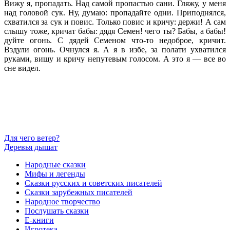
Вижу я, пропадать. Над самой пропастью сани. Гляжу, у меня
над головой сук. Ну, думаю: пропадайте одни. Приподнялся,
схватился за сук и повис. Только повис и кричу: держи! А сам
слышу тоже, кричат бабы: дядя Семен! чего ты? Бабы, а бабы!
дуйте огонь. С дядей Семеном что-то недоброе, кричит.
Вздули огонь. Очнулся я. А я в избе, за полати ухватился
руками, вишу и кричу непутевым голосом. А это я — все во
сне видел.
Для чего ветер?
Деревья дышат
Народные сказки
Мифы и легенды
Сказки русских и советских писателей
Сказки зарубежных писателей
Народное творчество
Послушать сказки
Е-книги
Игротека