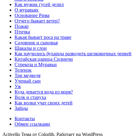
Как мужик гусей делил
О муравьях
Основание Рима
Отчего бывает ветер?
Пожар
Птичка
Какая бывает роса на траве
Садовник и сыновья
Шакалы и слон
Как научились бухарцы разводить шелковичных червей
Китайская царица Силинчи
Стрекоза и Муравьи
Теленок
Три медведя
Ученый сын
Уж
Куда девается вода из моря?
Волк и старуха
Как волки учат своих детей
Зайцы
Контакты
Обмен ссылками
Activello Тема от Colorlib. Работает на WordPress