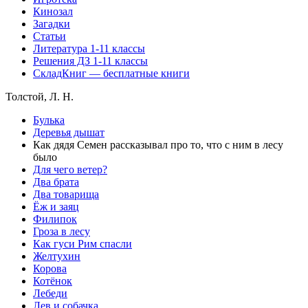
Кинозал
Загадки
Статьи
Литература 1-11 классы
Решения ДЗ 1-11 классы
СкладКниг — бесплатные книги
Толстой, Л. Н.
Булька
Деревья дышат
Как дядя Семен рассказывал про то, что с ним в лесу
было
Для чего ветер?
Два брата
Два товарища
Ёж и заяц
Филипок
Гроза в лесу
Как гуси Рим спасли
Желтухин
Корова
Котёнок
Лебеди
Лев и собачка