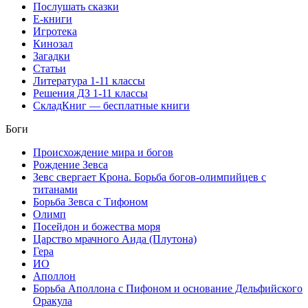
Послушать сказки
Е-книги
Игротека
Кинозал
Загадки
Статьи
Литература 1-11 классы
Решения ДЗ 1-11 классы
СкладКниг — бесплатные книги
Боги
Происхождение мира и богов
Рождение Зевса
Зевс свергает Крона. Борьба богов-олимпийцев с
титанами
Борьба Зевса с Тифоном
Олимп
Посейдон и божества моря
Царство мрачного Аида (Плутона)
Гера
ИО
Аполлон
Борьба Аполлона с Пифоном и основание Дельфийского
Оракула