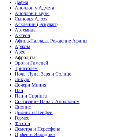
Дафна
Аполлон у Адмета
Аполлон и музы
Сыновья Алоэя
Асклепий (Эскулап)
Артемида
Актеон
Афина-Паллада. Рождение Афины
Арахна
Арес
Афродита
Эрот и Гименей
Триптолем
Ночь, Луна, Заря и Солнце
Ликург
Дочери Миния
Пан
Пан и Сиринга
Состязание Пана с Аполлоном
Дионис
Дионис и Пенфей
Гермес
Фаэтон
Деметра и Персефона
Орфей и Эвридика