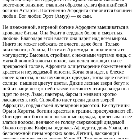
восточное влияние, главным образом культа финикийской
богини Астарты. Постепенно Афродита становится богиней
любви. Бог любви Эрот (Амур) — ее сын.
Не изнеженной, ветреной богине Афродите вмешиваться в
кровавые битвы. Она будит в сердцах богов и смертных
любовь. Благодаря этой власти она царит над всем миром.
Никто не может избежать ее власти, даже боги. Только
воительница Афина, Гестия и Артемида не подчинены ее
могуществу. Высокая, стройная, с нежными чертами лица, с
мягкой волной золотых волос, как венец лежащих на ее
прекрасной голове, Афродита олицетворение божественной
красоты и неувядаемой юности. Когда она идет, в блеске
своей красоты, в благоухающих одеждах, тогда ярче светит
солнце, пышнее цветут цветы. Дикие лесные звери бегут к
ней из чащи леса; к ней стаями слетаются птицы, когда она
идет по лесу. Львы, пантеры, барсы и медведи кротко
ласкаются к ней. Спокойно идет среди диких зверей
Афродита, гордая своей лучезарной красотой. Ее спутницы
Оры и Хариты, богини красоты к грации, прислуживают ей.
Они одевают богиню в роскошные одежды, причесывают ее
златые волосы, венчают ее голову сверкающей диадемой.
Около острова Киферы родилась Афродита, дочь Урана, из
белоснежной пены морских волн. Легкий, ласкающий
ветерок принес ее на остров Кипр *1. Там окружили юные