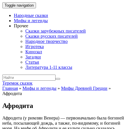
Toggle navigation
Народные сказки
Мифы и легенды
Прочее
Сказки зарубежных писателей
Сказки русских писателей
Народное творчество
Игротека
Кинозал
Загадки
Статьи
Литература 1-11 классы
Теремок сказок
Главная
»
Мифы и легенды
»
Мифы Древней Греции
»
Афродита
Афродита
Афродита (у римлян Венера) — первоначально была богиней
неба, посылающей дождь, а также, по-видимому, и богиней
моря. На мифе об Афродите и ее культе сильно сказалось