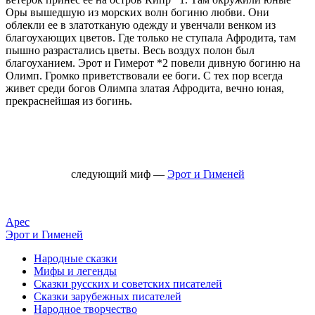
Оры вышедшую из морских волн богиню любви. Они
облекли ее в златотканую одежду и увенчали венком из
благоухающих цветов. Где только не ступала Афродита, там
пышно разрастались цветы. Весь воздух полон был
благоуханием. Эрот и Гимерот *2 повели дивную богиню на
Олимп. Громко приветствовали ее боги. С тех пор всегда
живет среди богов Олимпа златая Афродита, вечно юная,
прекраснейшая из богинь.
следующий миф —
Эрот и Гименей
Арес
Эрот и Гименей
Народные сказки
Мифы и легенды
Сказки русских и советских писателей
Сказки зарубежных писателей
Народное творчество