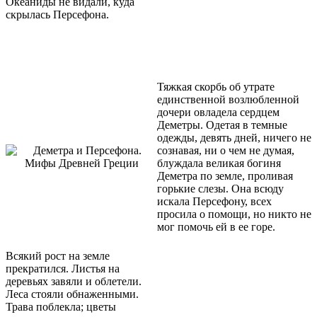
Океаниды не видали, куда
скрылась Персефона.
Тяжкая скорбь об утрате
единственной возлюбленной
дочери овладела сердцем
Деметры. Одетая в темные
одежды, девять дней, ничего не
сознавая, ни о чем не думая,
блуждала великая богиня
Деметра по земле, проливая
горькие слезы. Она всюду
искала Персефону, всех
просила о помощи, но никто не
мог помочь ей в ее горе.
Всякий рост на земле
прекратился. Листья на
деревьях завяли и облетели.
Леса стояли обнаженными.
Трава поблекла; цветы