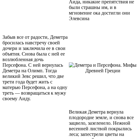
Аида, никакие препятствия не
были страшны им, и в
мгновение ока достигли они
Элевсина
Забыв все от радости, Деметра
бросилась навстречу своей
дочери и заключила ее в свои
объятия. Снова была с ней ее
возлюбленная дочь
Персефона. С ней вернулась
Деметра на Олимп. Тогда
великий Зевс решил, что две
трети года будет жить с
матерью Персефона, а на одну
треть — возвращаться к мужу
своему Аиду.
Великая Деметра вернула
плодородие земле, и снова все
зацвело, зазеленело. Нежной
весенней листвой покрылись
леса; запестрели цветы на