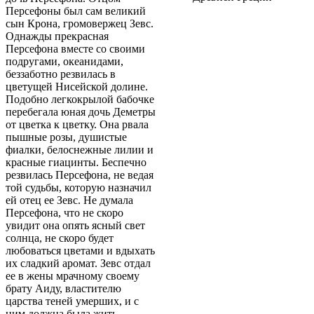
Персефоны был сам великий
сын Крона, громовержец Зевс.
Однажды прекрасная
Персефона вместе со своими
подругами, океанидами,
беззаботно резвилась в
цветущей Нисейской долине.
Подобно легкокрылой бабочке
перебегала юная дочь Деметры
от цветка к цветку. Она рвала
пышные розы, душистые
фиалки, белоснежные лилии и
красные гиацинты. Беспечно
резвилась Персефона, не ведая
той судьбы, которую назначил
ей отец ее Зевс. Не думала
Персефона, что не скоро
увидит она опять ясный свет
солнца, не скоро будет
любоваться цветами и вдыхать
их сладкий аромат. Зевс отдал
ее в жены мрачному своему
брату Аиду, властителю
царства теней умерших, и с
ним должна была жить