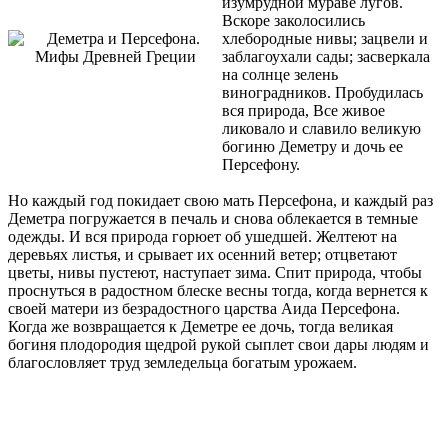
изумрудной мураве лугов.
Вскоре заколосились
хлебородные нивы; зацвели и
заблагоухали сады; засверкала
на солнце зелень
виноградников. Пробудилась
вся природа, Все живое
ликовало и славило великую
богиню Деметру и дочь ее
Персефону.
Но каждый год покидает свою мать Персефона, и каждый раз
Деметра погружается в печаль и снова облекается в темные
одежды. И вся природа горюет об ушедшей. Желтеют на
деревьях листья, и срывает их осенний ветер; отцветают
цветы, нивы пустеют, наступает зима. Спит природа, чтобы
проснуться в радостном блеске весны тогда, когда вернется к
своей матери из безрадостного царства Аида Персефона.
Когда же возвращается к Деметре ее дочь, тогда великая
богиня плодородия щедрой рукой сыплет свои дары людям и
благословляет труд земледельца богатым урожаем.