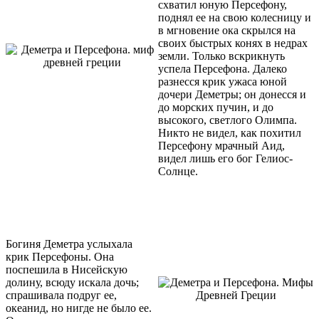
схватил юную Персефону,
поднял ее на свою колесницу и
в мгновение ока скрылся на
своих быстрых конях в недрах
земли. Только вскрикнуть
успела Персефона. Далеко
разнесся крик ужаса юной
дочери Деметры; он донесся и
до морских пучин, и до
высокого, светлого Олимпа.
Никто не видел, как похитил
Персефону мрачный Аид,
видел лишь его бог Гелиос-
Солнце.
Богиня Деметра услыхала
крик Персефоны. Она
поспешила в Нисейскую
долину, всюду искала дочь;
спрашивала подруг ее,
океанид, но нигде не было ее.