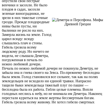
опустили свои пестрые
венчики и засохли. Не было
плодов в садах, засохли
зеленые виноградники, не
зрели в них тяжелые сочные
грозди. Прежде плодородные
нивы были пусты, ни
былинки не росло на них.
Замерла жизнь на земле. Голод
царил всюду: всюду
слышались плач и стоны.
Гибель грозила всему
людскому роду. Но ничего не
видела, не слышала Деметра,
погруженная в печаль по
нежно любимой дочери.
Печаль по нежно любимой дочери не покинула Деметру, не
забыла она и гнева своего на Зевса. По-прежнему бесплодна
была земля. Голод становился все сильнее, так как на полях
земледельцев не всходило ни единой травки. Напрасно
тащили быки земледельца тяжелый плуг по пашне —
бесплодна была их работа. Гибли целые племена. Вопли
голодных неслись к небу, но не внимала им Деметра. Наконец
перестали куриться на земле жертвы бессмертным богам.
Гибель грозила всему живому. Не хотел гибели смертных