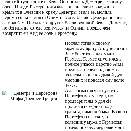
великий тучегонитель Зевс. Он послал к Деметре вестницу
богов Ириду. Быстро помчалась она на своих радужных
крыльях в Элевсин к храму Деметры, звала ее, молила
вернуться на светлый Олимп в сонм богов. Деметра не вняла
ее мольбам. Посылал и других богов великий Зевс к Деметре,
но богиня не хотела вернуться на Олимп, прежде чем
возвратит ей Аид ее дочь Персефону.
Послал тогда к своему
мрачному брату Аиду великий
Зевс быстрого, как мысль,
Гермеса. Гермес спустился в
полное ужасов царство Аида,
предстал перед сидящим на
золотом троне владыкой душ
умерших и поведал ему волю
Зевса.
Аид согласился отпустить
Персефону к матери, но
предварительно дал ей
проглотить зерно плода
граната, символ брака. Взошла
Персефона на златую
колесницу мужа с Гермесом;
помчались бессмертные кони