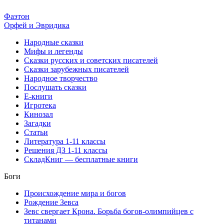
Фаэтон
Орфей и Эвридика
Народные сказки
Мифы и легенды
Сказки русских и советских писателей
Сказки зарубежных писателей
Народное творчество
Послушать сказки
Е-книги
Игротека
Кинозал
Загадки
Статьи
Литература 1-11 классы
Решения ДЗ 1-11 классы
СкладКниг — бесплатные книги
Боги
Происхождение мира и богов
Рождение Зевса
Зевс свергает Крона. Борьба богов-олимпийцев с
титанами