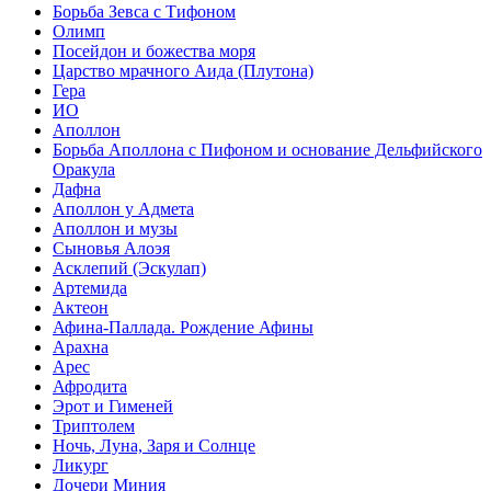
Борьба Зевса с Тифоном
Олимп
Посейдон и божества моря
Царство мрачного Аида (Плутона)
Гера
ИО
Аполлон
Борьба Аполлона с Пифоном и основание Дельфийского
Оракула
Дафна
Аполлон у Адмета
Аполлон и музы
Сыновья Алоэя
Асклепий (Эскулап)
Артемида
Актеон
Афина-Паллада. Рождение Афины
Арахна
Арес
Афродита
Эрот и Гименей
Триптолем
Ночь, Луна, Заря и Солнце
Ликург
Дочери Миния