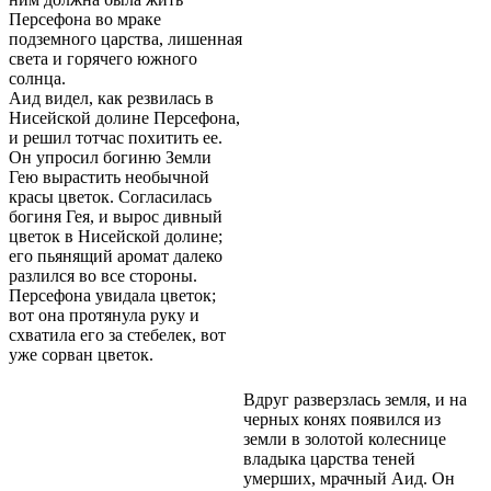
Персефона во мраке
подземного царства, лишенная
света и горячего южного
солнца.
Аид видел, как резвилась в
Нисейской долине Персефона,
и решил тотчас похитить ее.
Он упросил богиню Земли
Гею вырастить необычной
красы цветок. Согласилась
богиня Гея, и вырос дивный
цветок в Нисейской долине;
его пьянящий аромат далеко
разлился во все стороны.
Персефона увидала цветок;
вот она протянула руку и
схватила его за стебелек, вот
уже сорван цветок.
Вдруг разверзлась земля, и на
черных конях появился из
земли в золотой колеснице
владыка царства теней
умерших, мрачный Аид. Он