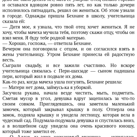
и оставался вдовцом ровно пять лет, но как только дочери
исполнилось пятнадцать, решил он жениться. Об этом узнали
в городе. Однажды пришла Бехнане в школу, учительница
сказала ей:
— Дитя мое, я узнала, что твой отец хочет жениться. Я не
хочу, чтобы мачеха мучила тебя, поэтому скажи отцу, чтобы он
взял меня. Я буду тебе родной матерью.
— Хорошо, госпожа, — ответила Бехнане.
Вечером она поговорила с отцом, и он согласился взять в
жены учительницу. Утром Бехнане принесла ей радостную
весть.
Сыграли свадьбу, и все зажили счастливо. Но вскоре
учительница связалась с Пери-шахзаде — сыном падишаха
пери, который жил в подвале их дома.
Как-то раз, когда мачеха ушла погулять, Бехнане решила:
— Матери нет дома, займусь-ка я уборкой.
Засучила рукава, начала везде чистить, мыть, подметать.
Сметая мусор в угол, девушка вдруг зацепилась за что-то
своим совком. Приглядевшись, она заметила маленький
замочек, который закрывал крышку в полу. Отперла она
замок, подняла крышку и увидела лестницу, которая вела в
чудесный сад. Подумала-подумала девушка и спустилась вниз,
а в волшебном саду увидела она очень красивого юношу,
который тоже заметил ее.
— О, Аллах, да здесь незнакомый мужчина, — испугалась