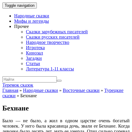
Toggle navigation
Народные сказки
Мифы и легенды
Прочее
Сказки зарубежных писателей
Сказки русских писателей
Народное творчество
Игротека
Кинозал
Загадки
Статьи
Литература 1-11 классы
Теремок сказок
Главная
»
Народные сказки
»
Восточные сказки
»
Турецкие
сказки
»
Бехнане
Бехнане
Было — не было, а жил в одном царстве очень богатый
человек. У него была красавица дочь, звали ее Бехнане. Когда
девочке было десять лет, мать ее умерла. Отец сильно горевал