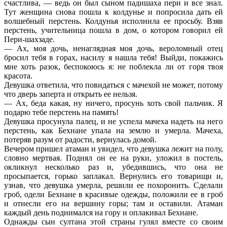
счастлива, — ведь он был сыном падишаха пери и все знал.
Тут женщина снова пошла к колдунье и попросила дать ей
волшебный перстень. Колдунья исполнила ее просьбу. Взяв
перстень, учительница пошла в дом, о котором говорил ей
Пери-шахзаде.
— Ах, моя дочь, ненаглядная моя дочь, вероломный отец
бросил тебя в горах, насилу я нашла тебя! Выйди, покажись
мне хоть разок, беспокоюсь я: не поблекла ли от горя твоя
красота.
Девушка ответила, что повидаться с мачехой не может, потому
что дверь заперта и открыть ее нельзя.
— Ах, беда какая, ну ничего, просунь хоть свой пальчик. Я
подарю тебе перстень на память!
Девушка просунула палец, и не успела мачеха надеть на него
перстень, как Бехнане упала на землю и умерла. Мачеха,
потеряв разум от радости, вернулась домой.
Вечером пришел атаман и увидел, что девушка лежит на полу,
словно мертвая. Поднял он ее на руки, уложил в постель,
окликнул несколько раз и, убедившись, что она не
просыпается, горько заплакал. Вернулись его товарищи и,
узнав, что девушка умерла, решили ее похоронить. Сделали
гроб, одели Бехнане в красивые одежды, положили ее в гроб
и отнесли его на вершину горы; там и оставили. Атаман
каждый день поднимался на гору и оплакивал Бехнане.
Однажды сын султана этой страны гулял вместе со своим