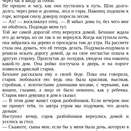
через час я зайду за тобой.
Не прошло и часу, как они пустились в путь. Шли долго-
долго, через реки и долины, леса и горы. Наконец подошли к
горе, которая снизу доверху поросла лесом.
— Ах! — воскликнул отец. — Я забыл дома то, без чего мне
не обойтись. Подожди меня тут.
Той же самой дорогой отец вернулся домой. Бехнане ждала
его до вечера, но он так и не вернулся. Когда наступила ночь,
она забралась на дерево и просидела там до утра. На рассвете
стала она думать, что ей теперь делать. Подумала-подумала и
решила искать дорогу домой, да на свое несчастье пошла в
другую сторону. Проплутав до полудня, увидела она наконец
какой-то дом. Она робко постучала в дверь, и на пороге
появился дряхлый старик.
Бехнане рассказала ему о своей беде. Пока она говорила,
старик любовался ею: ведь она была красивая, высокая,
стройная, с золотистыми длинными косами, с черными, как
вишни, глазами, а лицо ее было невинно, как у ребенка.
Старик ввел девушку в дом и сказал:
— В этом доме живут сорок разбойников. Если вечером они
не примут тебя, то завтра утром мы подумаем, что делать
дальше.
Наступил вечер, сорок разбойников вернулись домой и
уселись за стол.
— Скажите, сыны мои, если бы у меня была дочь, которую я