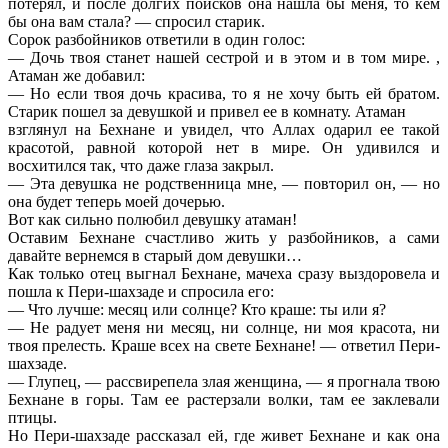
потерял, и после долгих поисков она нашла бы меня, то кем
бы она вам стала? — спросил старик.
Сорок разбойников ответили в один голос:
— Дочь твоя станет нашей сестрой и в этом и в том мире. ,
Атаман же добавил:
— Но если твоя дочь красива, то я не хочу быть ей братом.
Старик пошел за девушкой и привел ее в комнату. Атаман
взглянул на Бехнане и увидел, что Аллах одарил ее такой
красотой, равной которой нет в мире. Он удивился и
восхитился так, что даже глаза закрыл.
— Эта девушка не родственница мне, — повторил он, — но
она будет теперь моей дочерью.
Вот как сильно полюбил девушку атаман!
Оставим Бехнане счастливо жить у разбойников, а сами
давайте вернемся в старый дом девушки…
Как только отец выгнал Бехнане, мачеха сразу выздоровела и
пошла к Пери-шахзаде и спросила его:
— Что лучше: месяц или солнце? Кто краше: ты или я?
— Не радует меня ни месяц, ни солнце, ни моя красота, ни
твоя прелесть. Краше всех на свете Бехнане! — ответил Пери-
шахзаде.
— Глупец, — рассвирепела злая женщина, — я прогнала твою
Бехнане в горы. Там ее растерзали волки, там ее заклевали
птицы.
Но Пери-шахзаде рассказал ей, где живет Бехнане и как она