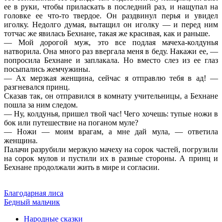
ее в руки, чтобы приласкать в последний раз, и нащупал на
головке ее что-то твердое. Он раздвинул перья и увидел
иголку. Недолго думая, вытащил он иголку — и перед ним
тотчас же явилась Бехнане, такая же красивая, как и раньше.
— Мой дорогой муж, это все подлая мачеха-колдунья
натворила. Она много раз ввергала меня в беду. Накажи ее, —
попросила Бехнане и заплакала. Но вместо слез из ее глаз
посыпались жемчужины.
— Ах мерзкая женщина, сейчас я отправлю тебя в ад! —
разгневался принц.
Сказав так, он отправился в комнату учительницы, а Бехнане
пошла за ним следом.
— Ну, колдунья, пришел твой час! Чего хочешь: тупые ножи в
бок или путешествие на поганом муле?
— Ножи — моим врагам, а мне дай мула, — ответила
женщина.
Палачи разрубили мерзкую мачеху на сорок частей, погрузили
на сорок мулов и пустили их в разные стороны. А принц и
Бехнане продолжали жить в мире и согласии.
Благодарная лиса
Бедный мальчик
Народные сказки