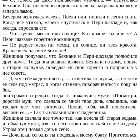
Бехнане. Она поспешно поднялась наверх, закрыла крышку и
заперла замок.
Вечером вернулась мачеха. Поели они, попили и легли спать.
Когда все утихло, мачеха спустилась к Пери-шахзаде и, как
всегда, спросила его:
— Что лучше: месяц или солнце? Кто краше: ты или я? А
Пери-шахзаде горестно воскликнул:
— Не радует меня ни месяц, ни солнце, ни твоя красота.
Краше всех на свете Бехнане!
Женщина подумала, что Бехнане и Пери-шахзаде полюбили
друг друга. Тогда она решила выжить Бехнане из дому, пошла
к старой колдунье, поведала ей свои горести и попросила у
нее совета.
— Дам я тебе медную ленту, — ответила колдунья, — положи
ее себе под матрас, и когда станешь поворачиваться с боку на
бок,
она громко затрещит. Тогда ты пожалуйся мужу: «Посмотри,
дорогой муж, что сделала со мной твоя дочь, слышишь, как
трещат все мои косточки. Прошу тебя, мой повелитель,
выгони ее…» Так ты избавишься от падчерицы.
Женщина сделала все точно так, как велела ей старая ведьма,
и, обманув мужа, взяла с него слово выгнать Бехнане из дому.
Утром отец позвал дочь к себе:
— Доченька, сегодня ты поедешь к моему брату. Приготовься,