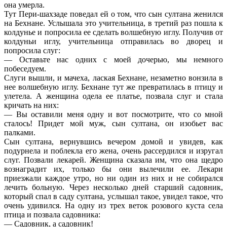
она умерла.
Тут Пери-шахзаде поведал ей о том, что сын султана женился
на Бехнане. Услышала это учительница, в третий раз пошла к
колдунье и попросила ее сделать волшебную иглу. Получив от
колдуньи иглу, учительница отправилась во дворец и
попросила слуг:
— Оставьте нас одних с моей дочерью, мы немного
побеседуем.
Слуги вышли, и мачеха, лаская Бехнане, незаметно вонзила в
нее волшебную иглу. Бехнане тут же превратилась в птицу и
улетела. А женщина одела ее платье, позвала слуг и стала
кричать на них:
— Вы оставили меня одну и вот посмотрите, что со мной
сталось! Придет мой муж, сын султана, он изобьет вас
палками.
Сын султана, вернувшись вечером домой и увидев, как
подурнела и поблекла его жена, очень рассердился и изругал
слуг. Позвали лекарей. Женщина сказала им, что она щедро
вознаградит их, только бы они вылечили ее. Лекари
приезжали каждое утро, но ни один из них и не собирался
лечить больную. Через несколько дней старший садовник,
который спал в саду султана, услышал такое, увидел такое, что
очень удивился. На одну из трех веток розового куста села
птица и позвала садовника:
— Садовник, а садовник!