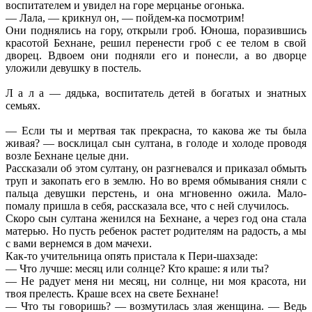
воспитателем и увидел на горе мерцанье огонька.
— Лала, — крикнул он, — пойдем-ка посмотрим!
Они поднялись на гору, открыли гроб. Юноша, поразившись
красотой Бехнане, решил перенести гроб с ее телом в свой
дворец. Вдвоем они подняли его и понесли, а во дворце
уложили девушку в постель.
Л а л а — дядька, воспитатель детей в богатых и знатных
семьях.
— Если ты и мертвая так прекрасна, то какова же ты была
живая? — восклицал сын султана, в голоде и холоде проводя
возле Бехнане целые дни.
Рассказали об этом султану, он разгневался и приказал обмыть
труп и закопать его в землю. Но во время обмывания сняли с
пальца девушки перстень, и она мгновенно ожила. Мало-
помалу пришла в себя, рассказала все, что с ней случилось.
Скоро сын султана женился на Бехнане, а через год она стала
матерью. Но пусть ребенок растет родителям на радость, а мы
с вами вернемся в дом мачехи.
Как-то учительница опять пристала к Пери-шахзаде:
— Что лучше: месяц или солнце? Кто краше: я или ты?
— Не радует меня ни месяц, ни солнце, ни моя красота, ни
твоя прелесть. Краше всех на свете Бехнане!
— Что ты говоришь? — возмутилась злая женщина. — Ведь