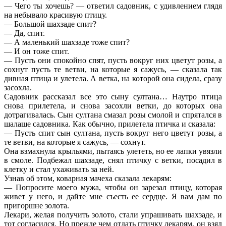
— Чего ты хочешь? — ответил садовник, с удивлением глядя
на небывало красивую птицу.
— Большой шахзаде спит?
— Да, спит.
— А маленький шахзаде тоже спит?
— И он тоже спит.
— Пусть они спокойно спят, пусть вокруг них цветут розы, а
сохнут пусть те ветви, на которые я сажусь, — сказала так
дивная птица и улетела. А ветка, на которой она сидела, сразу
засохла.
Садовник рассказал все это сыну султана… Наутро птица
снова прилетела, и снова засохли ветки, до которых она
дотрагивалась. Сын султана смазал розы смолой и спрятался в
шалаше садовника. Как обычно, прилетела птичка и сказала:
— Пусть спит сын султана, пусть вокруг него цветут розы, а
те ветви, на которые я сажусь, — сохнут.
Она взмахнула крыльями, пытаясь улететь, но ее лапки увязли
в смоле. Подбежал шахзаде, снял птичку с ветки, посадил в
клетку и стал ухаживать за ней.
Узнав об этом, коварная мачеха сказала лекарям:
— Попросите моего мужа, чтобы он зарезал птицу, которая
живет у него, и дайте мне съесть ее сердце. Я вам дам по
пригоршне золота.
Лекари, желая получить золото, стали упрашивать шахзаде, и
тот согласился. Но прежде чем отдать птичку лекарям, он взял