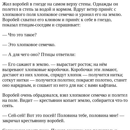
Жил воробей в гнезде на самом верху стены. Однажды он
полетел в степь за водой и кормом. Вдруг ветер принёс с
хлопкового поля хлопковое семечко и уронил его на землю.
Воробей схватил его клювом и принёс к себе в гнездо,
показал птицам-соседям и спрашивает:
— Что это такое?
— Это хлопковое семечко.
— А для чего оно? Птицы ответили:
— Его сажают в землю. — вырастает росток; на нём
вызревают хлопковые коробочки. Коробочки эти ломают,
достают из них хлопок, спрядут хлопок — получится нитка;
соткут нитки — получится полотно; покрасят полотно, станет
оно нарядным, и сошьют из него для нас с вами кафтаны.
Воробей очень обрадовался, взял хлопковое семечко и полетел
на поле. Видит — крестьянин копает землю, собирается что-то
сеять.
— Сей-сей! Вот это посей! Половина тебе, половина мне! —
закричал крестьянину воробей.