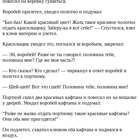
повесил на верёвку сушиться.
Воробей прилетел, увидел полотно и подумал:
“Бах-бах! Какой красивый цвет! Жаль такое красивое полотно
отдать красильщику. Заберу-ка я всё себе!” — Спустился, взял
в клюв материю и улетел.
Красильщик увидел это, погнался за воробьем, закричал:
— Эй, воробей! Разве не ты говорил: половина тебе,
половина мне? Где же моя часть?!
— Кто сказал? Кто сделал? — чирикнул в ответ воробей и
полетел к портному.
— Шей-шей! Вот это сшей! Половина тебе, половина мне!
Портной сшил два красивых кафтана и повесил их на вешалке
у дверей. Увидал воробей кафтаны и подумал:
“Разве не жалко отдать портному такие красивые кафтаны?
Они оба мне пригодятся!”
Он подлетел, схватил клювом оба кафтана и поднялся в
воздух.