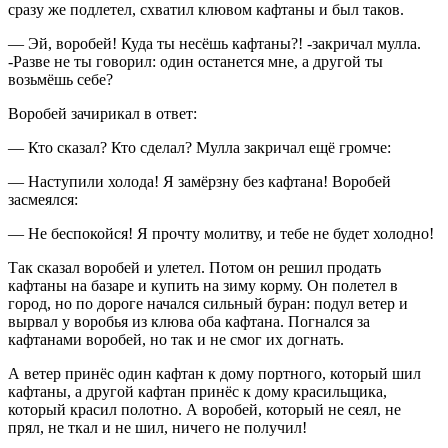
сразу же подлетел, схватил клювом кафтаны и был таков.
— Эй, воробей! Куда ты несёшь кафтаны?! -закричал мулла.
-Разве не ты говорил: один останется мне, а другой ты
возьмёшь себе?
Воробей зачирикал в ответ:
— Кто сказал? Кто сделал? Мулла закричал ещё громче:
— Наступили холода! Я замёрзну без кафтана! Воробей
засмеялся:
— Не беспокойся! Я прочту молитву, и тебе не будет холодно!
Так сказал воробей и улетел. Потом он решил продать
кафтаны на базаре и купить на зиму корму. Он полетел в
город, но по дороге начался сильный буран: подул ветер и
вырвал у воробья из клюва оба кафтана. Погнался за
кафтанами воробей, но так и не смог их догнать.
А ветер принёс один кафтан к дому портного, который шил
кафтаны, а другой кафтан принёс к дому красильщика,
который красил полотно. А воробей, который не сеял, не
прял, не ткал и не шил, ничего не получил!