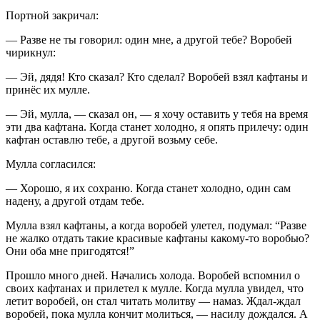
Портной закричал:
— Разве не ты говорил: один мне, а другой тебе? Воробей
чирикнул:
— Эй, дядя! Кто сказал? Кто сделал? Воробей взял кафтаны и
принёс их мулле.
— Эй, мулла, — сказал он, — я хочу оставить у тебя на время
эти два кафтана. Когда станет холодно, я опять прилечу: один
кафтан оставлю тебе, а другой возьму себе.
Мулла согласился:
— Хорошо, я их сохраню. Когда станет холодно, один сам
надену, а другой отдам тебе.
Мулла взял кафтаны, а когда воробей улетел, подумал: “Разве
не жалко отдать такие красивые кафтаны какому-то воробью?
Они оба мне пригодятся!”
Прошло много дней. Начались холода. Воробей вспомнил о
своих кафтанах и прилетел к мулле. Когда мулла увидел, что
летит воробей, он стал читать молитву — намаз. Ждал-ждал
воробей, пока мулла кончит молиться, — насилу дождался. А