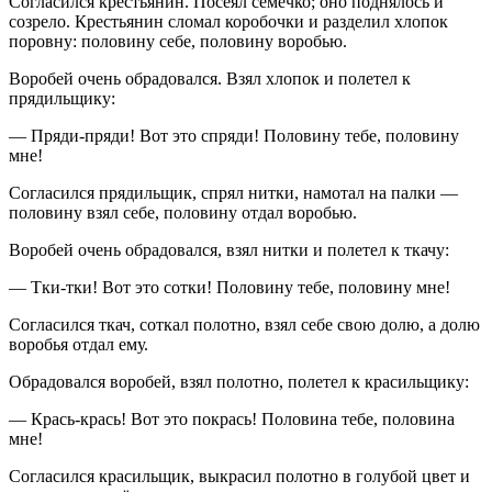
Согласился крестьянин. Посеял семечко; оно поднялось и
созрело. Крестьянин сломал коробочки и разделил хлопок
поровну: половину себе, половину воробью.
Воробей очень обрадовался. Взял хлопок и полетел к
прядильщику:
— Пряди-пряди! Вот это спряди! Половину тебе, половину
мне!
Согласился прядильщик, спрял нитки, намотал на палки —
половину взял себе, половину отдал воробью.
Воробей очень обрадовался, взял нитки и полетел к ткачу:
— Тки-тки! Вот это сотки! Половину тебе, половину мне!
Согласился ткач, соткал полотно, взял себе свою долю, а долю
воробья отдал ему.
Обрадовался воробей, взял полотно, полетел к красильщику:
— Крась-крась! Вот это покрась! Половина тебе, половина
мне!
Согласился красильщик, выкрасил полотно в голубой цвет и