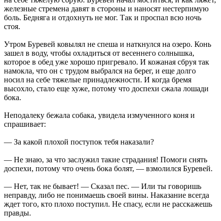
железные стремена давят в стороны и наносят нестерпимую
боль. Бедняга и отдохнуть не мог. Так и проспал всю ночь
стоя.
Утром Буревей ковылял не спеша и наткнулся на озеро. Конь
зашел в воду, чтобы охладиться от весеннего солнышка,
которое в обед уже хорошо пригревало. И кожаная сбруя так
намокла, что он с трудом выбрался на берег, и еще долго
носил на себе тяжелые принадлежности. И когда бремя
высохло, стало еще хуже, потому что доспехи сжала лошади
бока.
Неподалеку бежала собака, увидела измученного коня и
спрашивает:
— За какой плохой поступок тебя наказали?
— Не знаю, за что заслужил такие страдания! Помоги снять
доспехи, потому что очень бока болят, — взмолился Буревей.
— Нет, так не бывает! — Сказал пес. — Или ты говоришь
неправду, либо не понимаешь своей вины. Наказание всегда
ждет того, кто плохо поступил. Не спасу, если не расскажешь
правды.