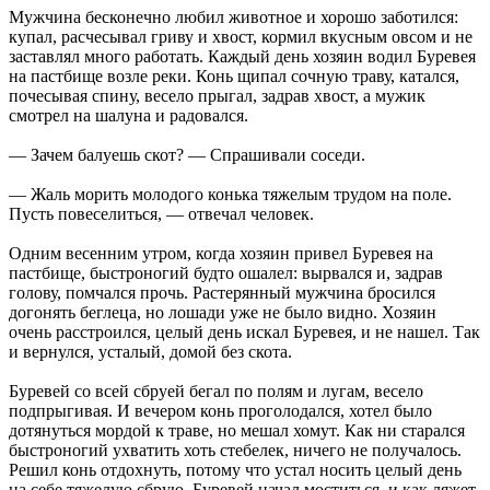
Мужчина бесконечно любил животное и хорошо заботился:
купал, расчесывал гриву и хвост, кормил вкусным овсом и не
заставлял много работать. Каждый день хозяин водил Буревея
на пастбище возле реки. Конь щипал сочную траву, катался,
почесывая спину, весело прыгал, задрав хвост, а мужик
смотрел на шалуна и радовался.
— Зачем балуешь скот? — Спрашивали соседи.
— Жаль морить молодого конька тяжелым трудом на поле.
Пусть повеселиться, — отвечал человек.
Одним весенним утром, когда хозяин привел Буревея на
пастбище, быстроногий будто ошалел: вырвался и, задрав
голову, помчался прочь. Растерянный мужчина бросился
догонять беглеца, но лошади уже не было видно. Хозяин
очень расстроился, целый день искал Буревея, и не нашел. Так
и вернулся, усталый, домой без скота.
Буревей со всей сбруей бегал по полям и лугам, весело
подпрыгивая. И вечером конь проголодался, хотел было
дотянуться мордой к траве, но мешал хомут. Как ни старался
быстроногий ухватить хоть стебелек, ничего не получалось.
Решил конь отдохнуть, потому что устал носить целый день
на себе тяжелую сбрую. Буревей начал моститься, и как ляжет,