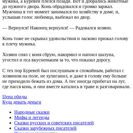
мужика, а Буревей плелся позади. Вот и добрались животные
до нужного двора. Конь обрадовался и громко заржал.
Мужчина в тот момент занимался по хозяйству в доме, и,
услышав голос любимца, выбежал во двор.
— Вернулся! Наконец вернулся! — Радовался хозяин.
Конь тоже не скрывал удовольствия и ласково прижал голову
к плечу мужика.
Хозяин снял с коня сбрую, накормил и напоил шалуна,
угостил и пса вкусненьким за то, что показал дорогу.
С тех пор Буревей был послушным и спокойным, работал с
хозяином на поле, не хулиганил, и даже в голову ему больше
не приходило бежать из дома. А пес иногда прибегал на луг,
где пасся конь, и они вместе катались в траве и разговаривали.
Цена обиды
Куда девать деньги
Народные сказки
Мифы и легенды
Сказки русских и советских писателей
Сказки зарубежных писателей