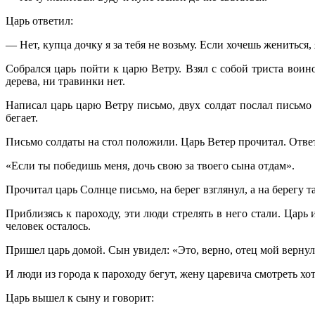
Царь ответил:
— Нет, купца дочку я за тебя не возьму. Если хочешь жениться, я
Собрался царь пойти к царю Ветру. Взял с собой триста вои
дерева, ни травинки нет.
Написал царь царю Ветру письмо, двух солдат послал письмо о
бегает.
Письмо солдаты на стол положили. Царь Ветер прочитал. Ответ
«Если ты победишь меня, дочь свою за твоего сына отдам».
Прочитал царь Солнце письмо, на берег взглянул, а на берегу 
Приблизясь к пароходу, эти люди стрелять в него стали. Царь 
человек осталось.
Пришел царь домой. Сын увидел: «Это, верно, отец мой вернул
И люди из города к пароходу бегут, жену царевича смотреть хот
Царь вышел к сыну и говорит: