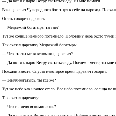
— Да вот я к царю Ветру свататься еду. Ты мне помоги!
Взял царевич Чужеродного богатыря к себе на пароход. Поехал
Опять говорит царевич:
— Медвежий богатырь, ты где?
Тут же солнце немного потемнело. Половину неба будто тучей
Так сказал царевичу Медвежий богатырь:
— Что это ты меня вспомнил, царевич?
— Да вот я к царю Ветру свататься еду. Поедем вместе, ты мне
Поехали вместе. Спустя некоторое время царевич говорит:
— Земля-богатырь, ты где же?
Тут же небо как ночное стало. Все небо потемнело, солнца не в
Так сказал царевичу:
— Что ты меня вспоминаешь?
— Да иду я вот к Ветру-царю свататься. Пойдем вместе, ты тож