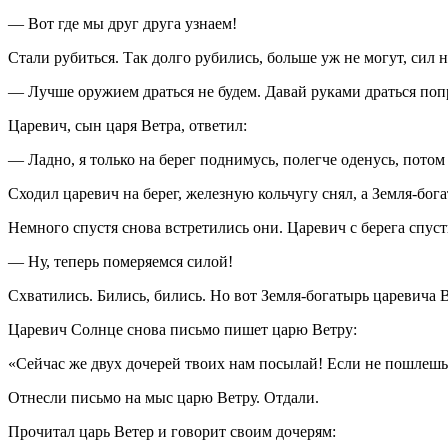
— Вот где мы друг друга узнаем!
Стали рубиться. Так долго рубились, больше уж не могут, сил н
— Лучше оружием драться не будем. Давай руками драться поп
Царевич, сын царя Ветра, ответил:
— Ладно, я только на берег поднимусь, полегче оденусь, потом
Сходил царевич на берег, железную кольчугу снял, а Земля-бога
Немного спустя снова встретились они. Царевич с берега спуст
— Ну, теперь померяемся силой!
Схватились. Бились, бились. Но вот Земля-богатырь царевича В
Царевич Солнце снова письмо пишет царю Ветру:
«Сейчас же двух дочерей твоих нам посылай! Если не пошлешь,
Отнесли письмо на мыс царю Ветру. Отдали.
Прочитал царь Ветер и говорит своим дочерям: