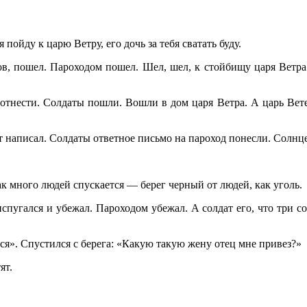
 пойду к царю Ветру, его дочь за тебя сватать буду.
нов, пошел. Пароходом пошел. Шел, шел, к стойбищу царя Ветра
тнести. Солдаты пошли. Вошли в дом царя Ветра. А царь Ветер 
 написал. Солдаты ответное письмо на пароход понесли. Солнце
так много людей спускается — берег черный от людей, как уголь.
испугался и убежал. Пароходом убежал. А солдат его, что три со
ся». Спустился с берега: «Какую такую жену отец мне привез?»
ят.