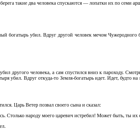
с берега такие два человека спускаются — лопатки их по семи а
ый богатырь убил. Вдруг другой человек мечом Чужеродного бо
бил другого человека, а сам спустился вниз к пароходу. Смотр
ря убил. Вдруг откуда-то Земля-богатырь идет. Идет, будто на к
ился. Царь Ветер позвал своего сына и сказал:
сь. Столько народу моего царевич истребил! Может быть, ты их 
ел.