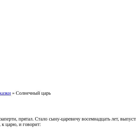
казки
»
Солнечный царь
взаперти, прятал. Стало сыну-царевичу восемнадцать лет, выпус
 к царю, и говорит: