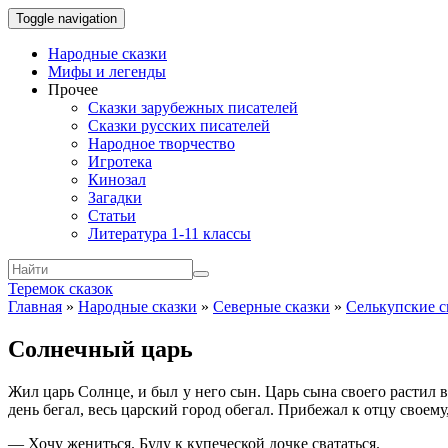
Toggle navigation
Народные сказки
Мифы и легенды
Прочее
Сказки зарубежных писателей
Сказки русских писателей
Народное творчество
Игротека
Кинозал
Загадки
Статьи
Литература 1-11 классы
Теремок сказок
Главная
»
Народные сказки
»
Северные сказки
»
Селькупские с
Солнечный царь
Жил царь Солнце, и был у него сын. Царь сына своего растил 
день бегал, весь царский город обегал. Прибежал к отцу своему,
— Хочу жениться. Буду к купеческой дочке свататься.