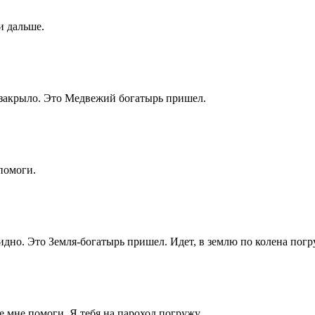
и дальше.
 закрыло. Это Медвежий богатырь пришел.
 помоги.
идно. Это Земля-богатырь пришел. Идет, в землю по колена погру
е мне помоги. Я тебя на пароход погружу.