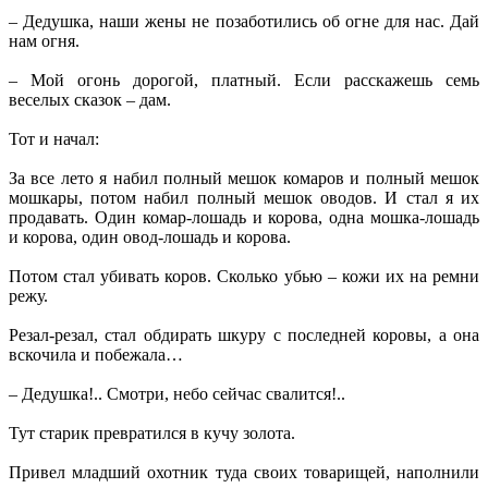
– Дедушка, наши жены не позаботились об огне для нас. Дай
нам огня.
– Мой огонь дорогой, платный. Если расскажешь семь
веселых сказок – дам.
Тот и начал:
За все лето я набил полный мешок комаров и полный мешок
мошкары, потом набил полный мешок оводов. И стал я их
продавать. Один комар-лошадь и корова, одна мошка-лошадь
и корова, один овод-лошадь и корова.
Потом стал убивать коров. Сколько убью – кожи их на ремни
режу.
Резал-резал, стал обдирать шкуру с последней коровы, а она
вскочила и побежала…
– Дедушка!.. Смотри, небо сейчас свалится!..
Тут старик превратился в кучу золота.
Привел младший охотник туда своих товарищей, наполнили