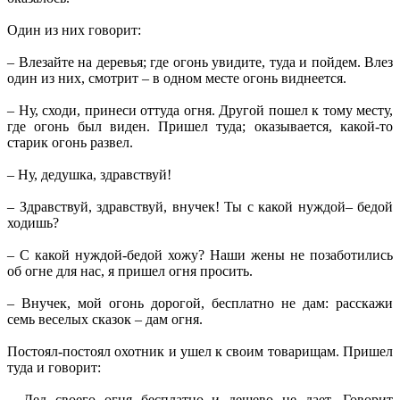
Один из них говорит:
– Влезайте на деревья; где огонь увидите, туда и пойдем. Влез
один из них, смотрит – в одном месте огонь виднеется.
– Ну, сходи, принеси оттуда огня. Другой пошел к тому месту,
где огонь был виден. Пришел туда; оказывается, какой-то
старик огонь развел.
– Ну, дедушка, здравствуй!
– Здравствуй, здравствуй, внучек! Ты с какой нуждой– бедой
ходишь?
– С какой нуждой-бедой хожу? Наши жены не позаботились
об огне для нас, я пришел огня просить.
– Внучек, мой огонь дорогой, бесплатно не дам: расскажи
семь веселых сказок – дам огня.
Постоял-постоял охотник и ушел к своим товарищам. Пришел
туда и говорит:
– Дед своего огня бесплатно и дешево не дает. Говорит