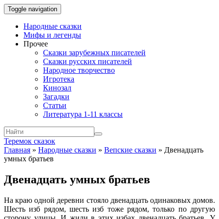
Toggle navigation
Народные сказки
Мифы и легенды
Прочее
Сказки зарубежных писателей
Сказки русских писателей
Народное творчество
Игротека
Кинозал
Загадки
Статьи
Литература 1-11 классы
Теремок сказок
Главная
»
Народные сказки
»
Вепские сказки
»
Двенадцать
умных братьев
Двенадцать умных братьев
На краю одной деревни стояло двенадцать одинаковых домов.
Шесть изб рядом, шесть изб тоже рядом, только по другую
сторону улицы. И жили в этих избах двенадцать братьев. У