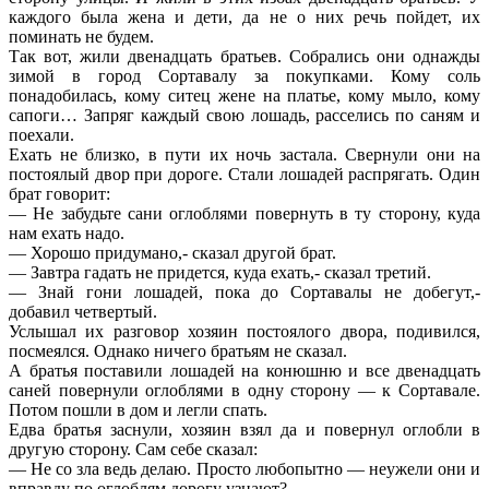
каждого была жена и дети, да не о них речь пойдет, их
поминать не будем.
Так вот, жили двенадцать братьев. Собрались они однажды
зимой в город Сортавалу за покупками. Кому соль
понадобилась, кому ситец жене на платье, кому мыло, кому
сапоги… Запряг каждый свою лошадь, расселись по саням и
поехали.
Ехать не близко, в пути их ночь застала. Свернули они на
постоялый двор при дороге. Стали лошадей распрягать. Один
брат говорит:
— Не забудьте сани оглоблями повернуть в ту сторону, куда
нам ехать надо.
— Хорошо придумано,- сказал другой брат.
— Завтра гадать не придется, куда ехать,- сказал третий.
— Знай гони лошадей, пока до Сортавалы не добегут,-
добавил четвертый.
Услышал их разговор хозяин постоялого двора, подивился,
посмеялся. Однако ничего братьям не сказал.
А братья поставили лошадей на конюшню и все двенадцать
саней повернули оглоблями в одну сторону — к Сортавале.
Потом пошли в дом и легли спать.
Едва братья заснули, хозяин взял да и повернул оглобли в
другую сторону. Сам себе сказал:
— Не со зла ведь делаю. Просто любопытно — неужели они и
вправду по оглоблям дорогу узнают?