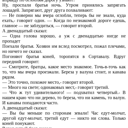
Ну, проспали братья ночь. Утром принялись запрягать
лошадей. Запрягают, друг друга похваливают:
— Не поверни мы вчера оглобли, теперь бы не знали, куда
ехать,- говорит один. — Когда по незнакомой дороге едешь,
главное — не заблудиться, — говорит второй.
А двенадцатый сказал:
— Одна голова хорошо, а уж с двенадцатью нигде не
пропадет
Поехали братья. Хозяин им вслед посмотрел, пожал плечами,
но ничего не сказал.
Погоняют братья коней, торопятся в Сортавалу. Вдруг
передний говорит:
— Смотрите, братцы, какое место знакомое. Точь-в-точь как
то, что мы вчера проезжали. Береза у валуна стоит, и канава
рядом.
— Это точно, похожее место,- говорит второй.
— Много на свете; одинаковых мест,- говорит третий.
— Что ж тут удивительного! — подхватил четвертый.- В
нашем краю что ни дерево, то береза, что ни камень, то валун.
И канавы попадаются часто.
А двенадцатый сказал:
— Вы бы меньше по сторонам зевали! Час едут-молчат,
другой едут-молчат, третий едут — никто ни слова. Только
коней понукают.