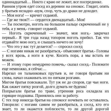
одиннадцатый… Никто с краю не лежит, все посерединке.
Ранним утром едет сосед из деревни на сенокос. Глядит, опять
у братьев неладно -шум, спор, чуть до драки не доходит.
— Моя нога! — кричит седьмой.
— Где же твоя?! — сердится двенадцатый.- Моя!
— Ты посмотри, ноготь на большом пальце скрюченный не у
тебя, а у меня,- говорит седьмой.
— Ноготь скрюченный — значит, моя нога,- закричал
первый.- Я три года назад топором ноготь прибил. Так что
отдавайте мою ногу, и слышать ничего не хочу!
— Что это у вас тут делается? — спросил сосед
— С ногами никак не разобраться,- объясняют братья.- Головы
у всех врозь, а ноги в куче. Косить пора, а мы встать не
можем.
— И этому горю немудрено помочь,- сказал сосед.- Полежите
еще немножко, я сейчас…
Нарезал он тальниковых прутьев и, не говоря братьям ни
слова, начал охаживать их по пяткам розгами.
Мигом братья повскакали. Тут уж не до споров, где чьи ноги.
Как ожжет пятку розгой, долго думать не будешь!
Попрыгали братья по траве, утренняя роса охладила их
горящие подошвы. Принялись они за работу.
С тех пор никогда братья на сенокосе ночевать не оставались.
Говорили: с ногами самим не разобраться, а сосед, кто его
знает, то ли окажется поблизости, то ли другой дорогой