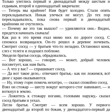
Только улеглись первый и двенадцатый между шестым и
седьмым, второй и одиннадцатый закричали:
— Теперь мы крайние! Нам будет холодно. Стали опять
перекладываться. Никак улечься не могут. До тех пор
перекладывались, пока снова первый и двенадцатый
крайними не очутились.
— Почему же это так вышло? — удивляются они.- Видно,
придется начинать сначала!
Как раз в это время ехал мимо них по дороге сосед. С
сенокоса возвращался. Он-то решил в деревне ночевать.
Смотрит сосед — у братьев что-то неладно. Остановил коня,
слез с телеги и подошел поближе.
Увидели братья соседа, обрадовались.
— Вот хорошо, — говорят, — может, добрый человек
посоветует, как нам быть.
— А что у вас? — спрашивает сосед.
— Да вот такое дело,- отвечают братья,- как ни ложимся, всё
двое с краю оказываются.
— Ну, этому горю помочь нехитро, — сказал спокойно сосед.
Взял он стожар — шесту вокруг которого стог навивают, — и
воткнул в землю.
— Ложитесь к стожару ногами, головами наружу,- сказал
сосед братьям и уехал.
Легли братья. Смотрят — всем хорошо. У первого
двенадцатый да второй по бокам, у двенадцатого-первый да