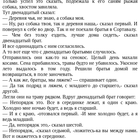
Только успел это сказать, подбежала к его саням рыжая
собака, хвостом завиляла.
Тут двенадцатый сказал:
— Деревня чья, не знаю, а собака моя.
— Ну, раз собака твоя, так и деревня наша,- сказал первый. И
повернул к себе во двор. Так и не поехали братья в Сортавалу.
— Чем без толку ездить, лучше дома сидеть,- сказал
двенадцатый брат.
И все одиннадцать с ним согласились.
А то вот еще что с двенадцатью братьями случилось.
Отправились они как-то на сенокос. Целый день махали
косами. Сена прибавилось, травы будто не убавилось. Укосное
лето выдалось в том году. Решили братья домой не
возвращаться, в поле заночевать.
— А как же, братцы, мы ляжем? — спрашивает один.
— Да так подряд и ляжем, с младшего до старшего,- сказал
другой.
Легли они на траву рядком. Вдруг двенадцатый брат говорит:
— Непорядок это. Все в серединке лежат, я один с краю.
Холодно мне ночью будет, а ведь я старший.
— И я с краю, -отозвался первый. -И мне холодно будет, а я
ведь младший.
— Да, непорядок это,- сказал шестой.
— Непорядок, -сказал седьмой, -ложитесь-ка вы между нами.
Вот и окажетесь в серединке.