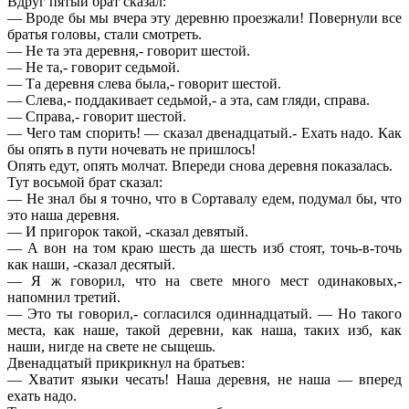
Вдруг пятый брат сказал:
— Вроде бы мы вчера эту деревню проезжали! Повернули все
братья головы, стали смотреть.
— Не та эта деревня,- говорит шестой.
— Не та,- говорит седьмой.
— Та деревня слева была,- говорит шестой.
— Слева,- поддакивает седьмой,- а эта, сам гляди, справа.
— Справа,- говорит шестой.
— Чего там спорить! — сказал двенадцатый.- Ехать надо. Как
бы опять в пути ночевать не пришлось!
Опять едут, опять молчат. Впереди снова деревня показалась.
Тут восьмой брат сказал:
— Не знал бы я точно, что в Сортавалу едем, подумал бы, что
это наша деревня.
— И пригорок такой, -сказал девятый.
— А вон на том краю шесть да шесть изб стоят, точь-в-точь
как наши, -сказал десятый.
— Я ж говорил, что на свете много мест одинаковых,-
напомнил третий.
— Это ты говорил,- согласился одиннадцатый. — Но такого
места, как наше, такой деревни, как наша, таких изб, как
наши, нигде на свете не сыщешь.
Двенадцатый прикрикнул на братьев:
— Хватит языки чесать! Наша деревня, не наша — вперед
ехать надо.