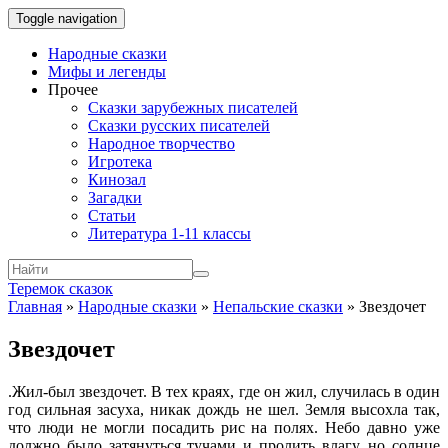
Toggle navigation
Народные сказки
Мифы и легенды
Прочее
Сказки зарубежных писателей
Сказки русских писателей
Народное творчество
Игротека
Кинозал
Загадки
Статьи
Литература 1-11 классы
Теремок сказок
Главная
»
Народные сказки
»
Непальские сказки
»
Звездочет
Звездочет
.
Жил-был звездочет. В тех краях, где он жил, случилась в один
год сильная засуха, никак дождь не шел. Земля высохла так,
что люди не могли посадить рис на полях. Небо давно уже
должно было затянуться тучами и пролить влагу, но солнце