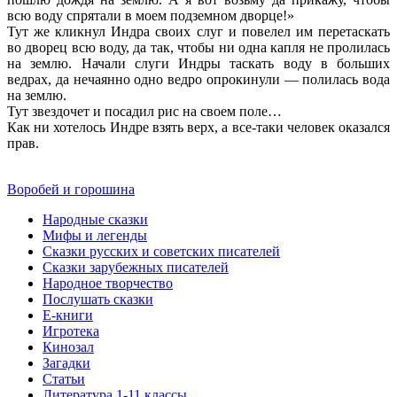
всю воду спрятали в моем подземном дворце!»
Тут же кликнул Индра своих слуг и повелел им перетаскать
во дворец всю воду, да так, чтобы ни одна капля не пролилась
на землю. Начали слуги Индры таскать воду в больших
ведрах, да нечаянно одно ведро опрокинули — полилась вода
на землю.
Тут звездочет и посадил рис на своем поле…
Как ни хотелось Индре взять верх, а все-таки человек оказался
прав.
Воробей и горошина
Народные сказки
Мифы и легенды
Сказки русских и советских писателей
Сказки зарубежных писателей
Народное творчество
Послушать сказки
Е-книги
Игротека
Кинозал
Загадки
Статьи
Литература 1-11 классы