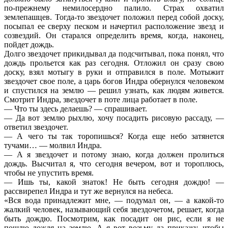
по-прежнему немилосердно палило. Страх охватил
землепашцев. Тогда-то звездочет положил перед собой доску,
посыпал ее сверху песком и начертил расположение звезд и
созвездий. Он старался определить время, когда, наконец,
пойдет дождь.
Долго звездочет прикидывал да подсчитывал, пока понял, что
дождь прольется как раз сегодня. Отложил он сразу свою
доску, взял мотыгу в руки и отправился в поле. Мотыжит
звездочет свое поле, а царь богов Индра обернулся человеком
и спустился на землю — решил узнать, как людям живется.
Смотрит Индра, звездочет в поте лица работает в поле.
— Что ты здесь делаешь? — спрашивает.
— Да вот землю рыхлю, хочу посадить рисовую рассаду, —
ответил звездочет.
— А чего ты так торопишься? Когда еще небо затянется
тучами… — молвил Индра.
— А я звездочет и потому знаю, когда должен пролиться
дождь. Высчитал я, что сегодня вечером, вот и тороплюсь,
чтобы не упустить время.
— Ишь ты, какой знаток! Не быть сегодня дождю! —
рассвирепел Индра и тут же вернулся на небеса.
«Вся вода принадлежит мне, — подумал он, — а какой-то
жалкий человек, называющий себя звездочетом, решает, когда
быть дождю. Посмотрим, как посадит он рис, если я не
пошлю дождя на землю. А я вот возьму да прикажу, чтобы