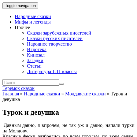
Toggle navigation
Народные сказки
Мифы и легенды
Прочее
Сказки зарубежных писателей
Сказки русских писателей
Народное творчество
Игротека
Кинозал
Загадки
Статьи
Литература 1-11 классы
Теремок сказок
Главная
»
Народные сказки
»
Молдавские сказки
»
Турок и
девушка
Турок и девушка
.
Давным-давно, я впрочем, не так уж и давно, напали турки
на Молдову.
Красные фески разбрелись по всем городам, по всем селам.