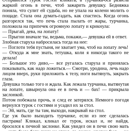
жаркий огонь в печи, чтоб зажарить девушку. Бедняжка
поняла, что сулит ей судьба, но не упала на колени молить о
пощаде. Стала она думать-гадать, как спастись. Когда огонь
разгорелся так, что печь стала пылать от жары, турчанка,
положила на припечек огромную лопату и крикнула:
— Прыгай, дева, на лопату!
— Прыгни вначале ты, ведьма, покажи,— девушка ей в ответ.
Злобная старуха набросилась тогда на нее:
— Поглоти тебя пустыня, не хватает ума, чтоб на лопату лечь!
— Откуда ж мне знать, тетушка, коли я никогда такого не
делала!
— Большое это диво,— все ругалась старуха и принялась
показывать, как надо ложиться.— Смотри, уродина, лечь надо
лицом вверх, руки приложить к телу, ноги вытянуть, закрыть
глаза.
Девушка только того и ждала. Как лежала турчанка, вытянутая
на лопате, швырнула она ее в печь и — бах! — прикрыла
заслонкой.
Потом побежала прочь, и след ее затерялся. Немного погодя
вернулся турок с гостями и усадил их за стол.
— Эй, мать, где ты там, выходи, накрывай на стол.
Где уж было выходить турчанке, если из нее сделалась
пастрама! Кликал, кликал ее турок, искал и, не найдя,
бросился к печной заслонке. Как увидел он в печи свою мать