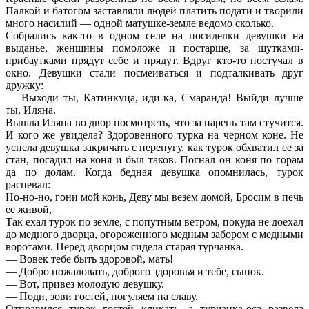
Палкой и батогом заставляли людей платить подати и творили
много насилий — одной матушке-земле ведомо сколько.
Собрались как-то в одном селе на посиделки девушки на
выданье, женщины помоложе и постарше, за шутками-
прибаутками прядут себе и прядут. Вдруг кто-то постучал в
окно. Девушки стали посмеиваться и подталкивать друг
дружку:
— Выходи ты, Катинкуца, иди-ка, Смаранда! Выйди лучше
ты, Иляна.
Вышла Иляна во двор посмотреть, что за парень там стучится.
И кого же увидела? Здоровенного турка на черном коне. Не
успела девушка закричать с перепугу, как турок обхватил ее за
стан, посадил на коня и был таков. Погнал он коня по горам
да по долам. Когда бедная девушка опомнилась, турок
распевал:
Но-но-но, гони мой конь, Деву мы везем домой, Бросим в печь
ее живой,
Так ехал турок по земле, с попутным ветром, покуда не доехал
до медного дворца, огороженного медным забором с медными
воротами. Перед дворцом сидела старая турчанка.
— Вовек тебе быть здоровой, мать!
— Добро пожаловать, доброго здоровья и тебе, сынок.
— Вот, привез молодую девушку.
— Поди, зови гостей, погуляем на славу.
Отправился турок гостей кликать, а турчанка-оса развела