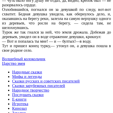
— чуть было богу душу не отдал, да, видно, крепок был — не
разорвалось сердце.
Озлобившийся, погнался он за девушкой по следу, вот-вот
схватит. Бедная девушка увидела, как обернулось дело, и,
оказавшись на берегу реки, залезла на самую верхушку одного
из деревьев, что росли на берегу, — сидела там, не
шелохнувшись.
Турок же так гнался за ней, что земля дрожала. Добежав до
деревьев, увидел он в воде отражение девушки, крикнул:
— Вот и попалась ты мне! — и — бултых!—в воду.
Тут и пришел конец турку,— утонул он, а девушка пошла в
свое родное село.
Волшебный колокольчик
Царство змея
Народные сказки
Мифы и легенды
Сказки русских и советских писателей
Сказки зарубежных писателей
Народное творчество
Послушать сказки
Е-книги
Игротека
Кинозал
Загадки