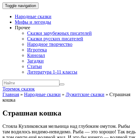
Toggle navigation
Народные сказки
Мифы и легенды
Прочее
Сказки зарубежных писателей
Сказки русских писателей
Народное творчество
Игротека
Кинозал
Загадки
Статьи
Литература 1-11 классы
Теремок сказок
Главная
»
Народные сказки
»
Лужитские сказки
»
Страшная
кошка
Страшная кошка
Стояла Кузликовская мельница над глубоким омутом. Рыбы
там водилось видимо-невидимо. Рыба — это хорошо! Так ведь
в том омуте ещё водяной жил. И это бы ничего — водяной так