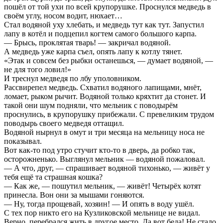
пошёл от той ухи по всей крупорушке. Проснулся медведь в
своём углу, носом водит, нюхает…
Стал водяной уху хлебать, и медведь тут как тут. Запустил
лапу в котёл и подцепил когтем самого большого карпа.
— Брысь, проклятая тварь! — закричал водяной.
А медведь уже карпа съел, опять лапу к котлу тянет.
«Этак и совсем без рыбки останешься, — думает водяной, —
не для того ловил!»
И треснул медведя по лбу уполовником.
Рассвирепел медведь. Схватил водяного лапищами, мнёт,
ломает, рыком рычит. Водяной только кряхтит да стонет. И
такой они шум подняли, что мельник с поводырём
проснулись, в крупорушку прибежали. С превеликим трудом
поводырь своего медведя оттащил.
Водяной нырнул в омут и три месяца на мельницу носа не
показывал.
Вот как-то под утро стучит кто-то в дверь, да робко так,
осторожненько. Выглянул мельник — водяной пожаловал.
— А что, друг, — спрашивает водяной тихонько, — живёт у
тебя ещё та страшная кошка?
— Как же, — пошутил мельник, — живёт! Четырёх котят
принесла. Вон они за мышами гоняются.
— Ну, тогда прощевай, хозяин! — И опять в воду ушёл.
С тех пор никто его на Кузликовской мельнице не видал.
Верно, перебрался жить в другое место. Да вот беда! Не стало