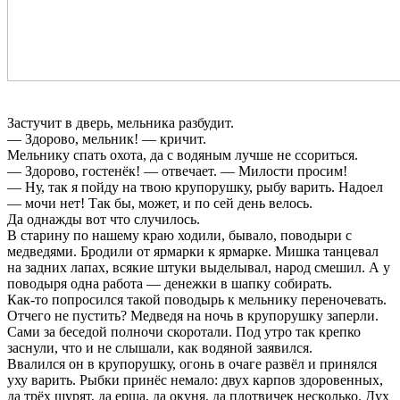
Застучит в дверь, мельника разбудит.
— Здорово, мельник! — кричит.
Мельнику спать охота, да с водяным лучше не ссориться.
— Здорово, гостенёк! — отвечает. — Милости просим!
— Ну, так я пойду на твою крупорушку, рыбу варить. Надоел
— мочи нет! Так бы, может, и по сей день велось.
Да однажды вот что случилось.
В старину по нашему краю ходили, бывало, поводыри с
медведями. Бродили от ярмарки к ярмарке. Мишка танцевал
на задних лапах, всякие штуки выделывал, народ смешил. А у
поводыря одна работа — денежки в шапку собирать.
Как-то попросился такой поводырь к мельнику переночевать.
Отчего не пустить? Медведя на ночь в крупорушку заперли.
Сами за беседой полночи скоротали. Под утро так крепко
заснули, что и не слышали, как водяной заявился.
Ввалился он в крупорушку, огонь в очаге развёл и принялся
уху варить. Рыбки принёс немало: двух карпов здоровенных,
да трёх щурят, да ерша, да окуня, да плотвичек несколько. Дух