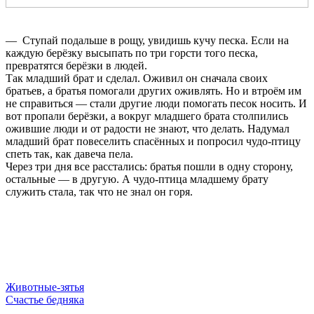
— Ступай подальше в рощу, увидишь кучу песка. Если на
каждую бе­рёзку высыпать по три горсти того песка,
превратятся берёзки в людей.
Так младший брат и сделал. Оживил он сначала своих
братьев, а бра­тья помогали других оживлять. Но и втроём им
не справиться — стали другие люди помогать песок носить. И
вот пропали берёзки, а вокруг младшего брата столпились
ожившие люди и от радости не знают, что де­лать. Надумал
младший брат повеселить спасённых и попросил чудо-пти­цу
спеть так, как давеча пела.
Через три дня все расстались: братья пошли в одну сторону,
осталь­ные — в другую. А чудо-птица младшему брату
служить стала, так что не знал он горя.
Животные-зятья
Счастье бедняка