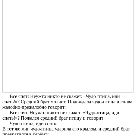
— Все спят! Неужто никто не скажет: «Чудо-птица, иди
спать!»? Средний брат молчит. Подождала чудо-птица и снова
жалобно-прежалобно говорит:
— Все спят. Неужто никто не скажет: «Чудо-птица, иди
спать!»? Пожалел средний брат птицу и говорит:
— Чудо-птица, иди спать!
В тот же миг чудо-птица ударила его крылом, и средний брат
превра­тился в берёзку.