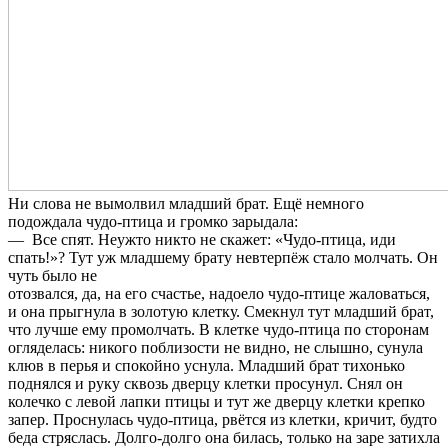
Ни слова не вымолвил младший брат. Ещё немного
подождала чудо-птица и громко зарыдала:
— Все спят. Неужто никто не скажет: «Чудо-птица, иди
спать!»? Тут уж младшему брату невтерпёж стало молчать. Он
чуть было не
отозвался, да, на его счастье, надоело чудо-птице жаловаться,
и она прыг­нула в золотую клетку. Смекнул тут младший брат,
что лучше ему про­молчать. В клетке чудо-птица по сторонам
огляделась: никого поблизос­ти не видно, не слышно, сунула
клюв в перья и спокойно уснула. Младший брат тихонько
поднялся и руку сквозь дверцу клетки про­сунул. Снял он
колечко с левой лапки птицы и тут же дверцу клетки креп­ко
запер. Проснулась чудо-птица, рвётся из клетки, кричит, будто
беда стряслась. Долго-долго она билась, только на заре затихла