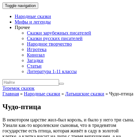
Toggle navigation
Народные сказки
Мифы и легенды
Прочее
Сказки зарубежных писателей
Сказки русских писателей
Народное творчество
Игротека
Кинозал
Загадки
Статьи
Литература 1-11 классы
Теремок сказок
Главная
»
Народные сказки
»
Латышские сказки
»
Чудо-птица
Чудо-птица
В некотором царстве жил-был король, и было у него три сына.
Узна­ли как-то королевские сыновья, что в тридевятом
государстве есть птица, которая живёт в саду в золотой
клетке, а клетка висит на липе с тремя верхушками, а на