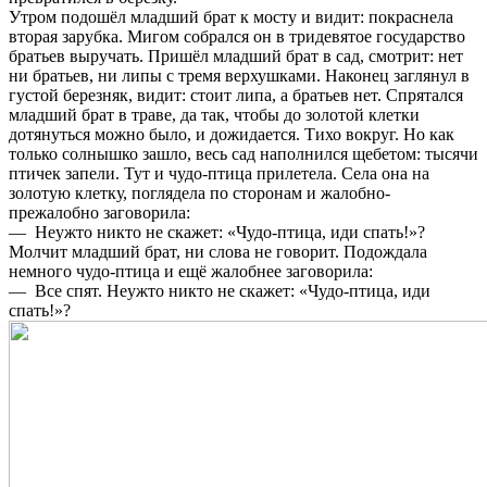
Утром подошёл младший брат к мосту и видит: покраснела
вторая зарубка. Мигом собрался он в тридевятое государство
братьев выручать. Пришёл младший брат в сад, смотрит: нет
ни братьев, ни липы с тре­мя верхушками. Наконец заглянул в
густой березняк, видит: стоит липа, а братьев нет. Спрятался
младший брат в траве, да так, чтобы до золотой клетки
дотянуться можно было, и дожидается. Тихо вокруг. Но как
толь­ко солнышко зашло, весь сад наполнился щебетом: тысячи
птичек запе­ли. Тут и чудо-птица прилетела. Села она на
золотую клетку, поглядела по сторонам и жалобно-
прежалобно заговорила:
— Неужто никто не скажет: «Чудо-птица, иди спать!»?
Молчит младший брат, ни слова не говорит. Подождала
немного чудо-птица и ещё жалобнее заговорила:
— Все спят. Неужто никто не скажет: «Чудо-птица, иди
спать!»?