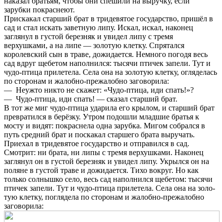
наказал братьям, чтобы они спешили на выручку, если
зарубки покраснеют.
Прискакал старший брат в тридевятое государство, пришёл в
сад и стал искать заветную липу. Искал, искал, наконец
заглянул в густой березняк и увидел липу с тремя
верхушками, а на липе — золотую клетку. Спрятался
королевский сын в траве, дожидается. Немного погодя весь
сад вдруг щебетом наполнился: тысячи птичек запели. Тут и
чудо-птица прилетела. Села она на золотую клетку, огляделась
по сторонам и жалобно-прежалобно заговорила:
— Неужто никто не скажет: «Чудо-птица, иди спать!»?
— Чудо-птица, иди спать! — сказал старший брат.
В тот же миг чудо-птица ударила его крылом, и старший брат
превра­тился в берёзку. Утром подошли младшие братья к
мосту и видят: покраснела одна зарубка. Мигом собрался в
путь средний брат и поскакал старшего брата выручать.
Приехал в тридевятое государство и отправился в сад.
Смотрит: ни брата, ни липы с тремя верхушками. Наконец
заглянул он в густой березняк и увидел липу. Укрылся он на
поляне в густой траве и дожидает­ся. Тихо вокруг. Но как
только солнышко село, весь сад наполнился щебе­том: тысячи
птичек запели. Тут и чудо-птица прилетела. Села она на золо­
тую клетку, поглядела по сторонам и жалобно-прежалобно
заговорила: