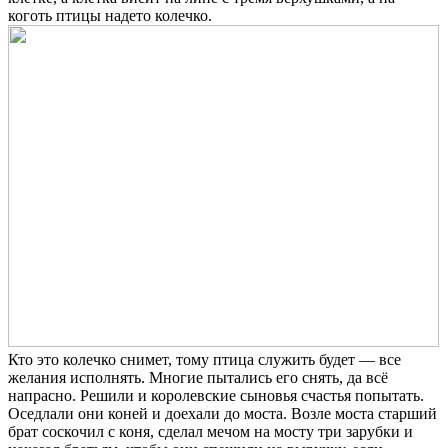
коготь птицы надето колечко.
Кто это колечко снимет, тому птица служить будет — все
желания исполнять. Многие пытались его снять, да всё
напрасно. Решили и королевские сыновья счастья попы­тать.
Оседлали они коней и доехали до моста. Возле моста старший
брат соскочил с коня, сделал мечом на мосту три зарубки и