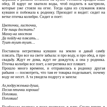
обед. И вдруг не хватило воды, чтоб подлить в кастрюли,
которые уже стояли на огне. Тогда одна из служанок взяла
кувшин и побежала к роднику. Приходит и видит: сидит на
ветке птичка колибри. Сидит и поет:
Цветочки, листочки,
Где пищи достать?
Махну-ка хвостом
Да пойду-ка плясать…
Туит-туит-туит…
Поставила негритянка кувшин на землю и давай самбу
плясать. Про все на свете забыла: и про воду, и про обед, и про
свадьбу. Ждут ее дома, ждут не дождутся, а она у родника.
Птичка колибри все поет, а негритянка все пляшет.
Прошло много времени, и отправилась к роднику другая
рабыня — посмотреть, что там ее товарка поделывает, почему
воду не несет. А та увидела подругу и запела:
Ах,подруженька-душа,
Песня птички хороша!
Попляши.
Попляши!
Подбежала подруга и тоже пустилась в пляс. Стали теперь в