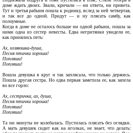
доме ждать двоих. Звали, кричали — ни ответа, ни привета.
Тут и третья рабыня пошла к роднику, вслед за ней четвертая,
и так все до одной. Придут — и ну плясать самбу, как
полоумные.
Когда в доме не осталось больше ни одной рабыни, пошла за
ними одна из сестер невесты. Едва негритянки увидели ее,
как принялись петь:
Ах, хозяюшка-душа,
Песня птички хороша!
Попляши!
Попляши!
Вошла девушка в круг и так заплясала, что только держись.
Пошла другая сестра. Но едва первая заметила ее, как запела
во все горло:
Ах, сестричка, ах, душа,
Песня птички хороша!
Попляши!
Попляши!
Та ни минуты не колебалась. Пустилась плясать без оглядки.
А мать девушек сидит как на иголках, не знает, что делать: