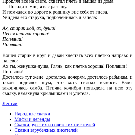
Проклял все на свете, схватил плеть и вышел из дома.
— Погодите мне, я вас разыщу.
И помчался по дороге к роднику вне себя от гнева.
Увидела его старуха, подбоченилась и запела:
Ах, старик мой, ах, душа!
Песня птички хороша!
Попляши!
Попляши!
Вошел старик в круг и давай хлестать всех плетью направо и
налево:
Ах ты, женушка-душа, Глянь, как плетка хороша! Попляши!
Попляши!
Досталось тут жене, досталось дочерям, досталось рабыням, и
такой поднялся шум, что хоть святых выноси. Вмиг
закончилась самба. Птичка колибри поглядела на всю эту
свалку, взмахнула крылышками и улетела.
Лентяи
Народные сказки
Мифы и легенды
Сказки русских и советских писателей
Сказки зарубежных писателей