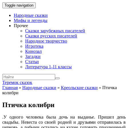
Toggle navigation
Народные сказки
Мифы и легенды
Прочее
Сказки зарубежных писателей
Сказки русских писателей
Народное творчество
Игротека
Кинозал
Загадки
Статьи
Литература 1-11 классы
Теремок сказок
Главная
»
Народные сказки
»
Креольские сказки
»
Птичка
колибри
Птичка колибри
.
У одного человека была дочь на выданье. Пришел день
свадьбы. Невеста со своей родней и друзьями отправилась в
церковь, а рабыни остались на кухне готовить праздничный