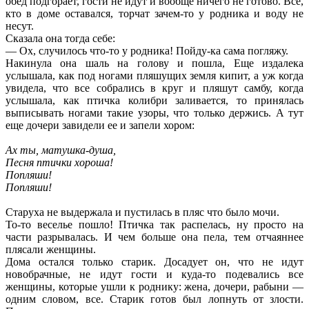
обед подгорает, гости не идут и вообще ничего не готово. Все,
кто в доме оставался, торчат зачем-то у родника и воду не
несут.
Сказала она тогда себе:
— Ох, случилось что-то у родника! Пойду-ка сама погляжу.
Накинула она шаль на голову и пошла, Еще издалека
услышала, как под ногами пляшущих земля кипит, а уж когда
увидела, что все собрались в круг и пляшут самбу, когда
услышала, как птичка колибри заливается, то принялась
выписывать ногами такие узоры, что только держись. А тут
еще дочери завидели ее и запели хором:
Ах ты, матушка-душа,
Песня птички хороша!
Попляши!
Попляши!
Старуха не выдержала и пустилась в пляс что было мочи.
То-то веселье пошло! Птичка так распелась, ну просто на
части разрывалась. И чем больше она пела, тем отчаяннее
плясали женщины.
Дома остался только старик. Досадует он, что не идут
новобрачные, не идут гости и куда-то подевались все
женщины, которые ушли к роднику: жена, дочери, рабыни —
одним словом, все. Старик готов был лопнуть от злости.