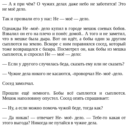
— А я при чём? О чужих делах даже небо не заботится! Это
не моё дело.
Так и прозвали его у нас: Не — моё — дело.
Однажды Не -моё- дело купил в городе мешок соевых бобов.
Взвалил он его на плечо и понёс домой.. А того и не заметил,
что в мешке была дыра. Вот он идёт, а бобы один за другим
сыплются на землю. Вскоре с ним поравнялся сосед, который
тоже возвращался с базара. Посмотрел он, как бобы из мешка
сыплются, и спросил Не — моё — дело:
— Если у другого случилась беда, сказать ему или не сказать?
— Чужие дела никого не касаются, -проворчал Не- моё -дело.
Сосед замолчал.
Прошли ещё немного. Бобы всё сыплются и сыплются.
Мешок наполовину опустел. Сосед опять спрашивает:
— Ну, а если можно помочь чужой беде, тогда как?
— Да никак! — отвечает Не- моё- дело. — Тебе-то какая от
этого выгода? Никогда не путайся в чужие дела.