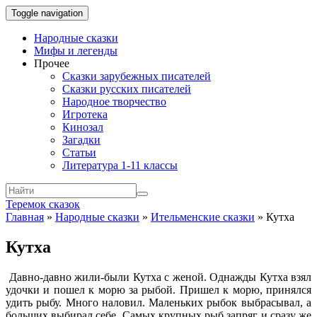
Toggle navigation
Народные сказки
Мифы и легенды
Прочее
Сказки зарубежных писателей
Сказки русских писателей
Народное творчество
Игротека
Кинозал
Загадки
Статьи
Литература 1-11 классы
Теремок сказок
Главная
»
Народные сказки
»
Ительменские сказки
»
Кутха
Кутха
Давно-давно жили-были Кутха с женой. Однажды Кутха взял
удочки и пошел к морю за рыбой. Пришел к морю, принялся
удить рыбу. Много наловил. Маленьких рыбок выбрасывал, а
больших выбирал себе. Самых крупных рыб запряг и сразу же