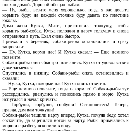
поехал домой. Дорогой обещал рыбам:
— Ну, рыбы, везите меня хорошенько, тогда я вас досыта
кормить буду: на каждой стоянке буду давать по пластине
юколы.
Дома жена Кутхи, Мити, приготовила толкушу, чтобы
кормить рыб-собак. Кутха положил в нарту толкушу и снова
отправился в путь. Ехал очень быстро.
Приехали в березняк; собаки-рыбы остановились и сразу
запросили:
— Ну, Кутха, корми нас! И Кутха сказал: — Еще немного
повезите!
Собаки-рыбы опять быстро помчались. Кутха от удовольствия
даже засмеялся.
Спустились в низину. Собаки-рыбы опять остановились и
сказали:
— Ну-ка, Кутха, покорми нас! Кутха опять ответил:
— Еще немного повезите, тогда накормлю! Собаки-рыбы тут
рассердились, рванулись и понеслись прямо к морю. Кутха
испугался и начал кричать:
— Горбуши, горбуши, горбуши! Остановитесь! Теперь,
правда, дам вам толкуши!
Собаки-рыбы тащили нарту вперед. Кутха, почуяв беду, хотел
соскочить, да зацепился ногой за нарту. Рыбы примчались к
морю и с разбегу вскочили в воду.
Кутха чуть не утонул. Едва выбрался.