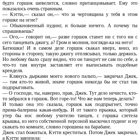
будто горшок шевелится, словно пританцовывает. Ему это
показалось очень странным.
— Кэтти,— сказал он,— что за чертовщина у тебя в этом
горшке на огне?
— Обыкновенный пудинг, и больше ничего. А почему ты
спрашиваешь?
— Ого,— говорит он,— разве горшок станет ни с того ни с
сего танцевать джигу, а? Гром и молния, погляди-ка на него!
Батюшки! И в самом деле горшок скакал вверх, вниз, из
стороны в сторону, такую джигу отплясывал, только держись.
Но любому было сразу видно, что он танцует не сам по себе, а
что-то там внутри заставляет его выписывать подобные
кренделя.
— Клянусь дырками моего нового пальто,— закричал Джек,
— там кто-то живой, иначе горшок никогда бы не стал так
подпрыгивать.
— О господи, ты, наверно, прав, Джек. Тут дело нечисто, кто-
то забрался в горшок. Вот горе-то! Что же нам теперь делать?
И только она это сказала, горшок как подпрыгнет, точно
прима-балерина какая-нибудь. И от такого прыжка, который
утер бы нос любому учителю танцев, с горшка слетела
крышка, из него собственной персоной выскочил пудинг и ну
скакать по комнате, словно горошина на барабане.
Джек стал божиться, Кэтти креститься. Потом Джек закричал,
а Кэтти завопила: