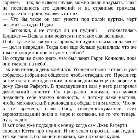
горячее,— так, во всяком случае, можно было подумать, глядя
на поспешность его движений и на странные гримасы,
которые он строил, удаляясь от них.
— Что бы такое он мог унести под полой куртки, черт
возьми? — гадал Пэдди.
— Батюшки, а не стянул ли он пудинг? — спохватилась
Бриджет.— Ведь за ним водятся и не такие еще делишки.
И оба тут же заглянули в горшок, но пудинг оказался на месте
— цел и невредим. Тогда они еще больше удивились: что же
такое в конце концов он унес с собой?
Но откуда им было знать, чем был занят Гарри Конноли, пока
они глазели на небо!
Так или иначе, а день кончился. Угощенье было готово, и уже
собралось избранное общество, чтобы отведать его. Пресвитер
встретился с методистским проповедником еще по дороге к
дому Джека Раферти. В предвкушении еды у него разгорелся
дьявольский аппетит. Он прекрасно понимал, что может
позволить себе этакую вольность, а потому даже настоял,
чтобы методистский проповедник обедал с ним вместе. Что ж,
в те времена, слава богу, священнослужители всех
вероисповеданий жили в мире и согласии, не то что теперь,
ну да ладно.
И вот обед уже подходил к концу, когда сам Джек Раферти
спросил Кэтти про пудинг. И не успел спросить, как пудинг
тут же явился, большой и важный, как походная кухня.