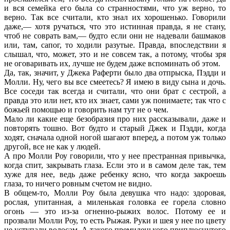
и вся семейка его была со странностями, что уж верно, то
верно. Так все считали, кто знал их хорошенько. Говорили
даже,— хотя ручаться, что это истинная правда, я не стану,
чтоб не соврать вам,— будто если они не надевали башмаков
или, там, сапог, то ходили разутые. Правда, впоследствии я
слышал, что, может, это и не совсем так, а потому, чтобы зря
не оговаривать их, лучше не будем даже вспоминать об этом.
Да, так, значит, у Джека Раферти было два отпрыска, Пэдди и
Молли. Ну, чего вы все смеетесь? Я имею в виду сына и дочь.
Все соседи так всегда и считали, что они брат с сестрой, а
правда это или нет, кто их знает, сами уж понимаете; так что с
божьей помощью и говорить нам тут не о чем.
Мало ли какие еще безобразия про них рассказывали, даже и
повторять тошно. Вот будто и старый Джек и Пэдди, когда
ходят, сначала одной ногой шагают вперед, а потом уж только
другой, все не как у людей.
А про Молли Роу говорили, что у нее престранная привычка,
когда спит, закрывать глаза. Если это и в самом деле так, тем
хуже для нее, ведь даже ребенку ясно, что когда закроешь
глаза, то ничего ровным счетом не видно.
В общем-то, Молли Роу была девушка что надо: здоровая,
рослая, упитанная, а миленькая головка ее горела словно
огонь — это из-за огненно-рыжих волос. Потому ее и
прозвали Молли Роу, то есть Рыжая. Руки и шея у нее по цвету
не уступали волосам. А такого премиленького приплюснутого