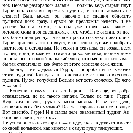
мог. Веселье разгоралось дальше — больше, ведь старый плут
Гарри оставался все время у пудинга, и этого забывать не
следует! Быть может, он нарочно не спешил обносить
пудингом всех сразу. Первой он предложил невесте, и не
успели бы вы ахнуть, как она уже отплясывала рядом с
методистским проповедником, а тот, чтобы не отстать от нее,
так бойко подпрыгнул, что все просто со смеху покатились.
Гарри пришлось это по вкусу, и он решил тут же подобрать
партнеров и остальным. Не теряя ни секунды, он роздал всем
пудинг, и вот, кроме него самого да волынщика, во всем доме
не осталось ни одной пары каблуков, которая не отплясывала
бы так старательно, как будто от этого зависела сама жизнь.
— Барни,— не удержался Гарри,— попробуй и ты кусочек
этого пудинга! Клянусь, ты в жизни не ел такого вкусного
пудинга. Ну же, голубчик! Возьми вот хоть столечко. До чего
ж хорош!
— Конечно, возьму,— сказал Барни.— Вот еще, от добра
отказываться, не на такого напали. Только не тяни, Гарри!
Ведь сам знаешь, руки у меня заняты. Разве это дело,
оставлять всех без музыки? Все так хорошо под нее пляшут.
Вот спасибо, Гарри! И в самом деле, знаменитый пудинг. Аи,
батюшки-светы, что это…
Не успел он это выговорить — и вдруг как подскочит вместе
со своей волынкой, как кинется в самую гущу танцующих.