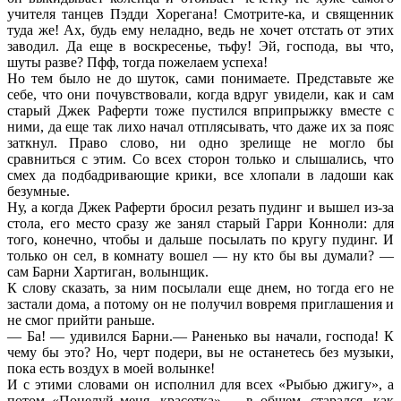
учителя танцев Пэдди Хорегана! Смотрите-ка, и священник
туда же! Ах, будь ему неладно, ведь не хочет отстать от этих
заводил. Да еще в воскресенье, тьфу! Эй, господа, вы что,
шуты разве? Пфф, тогда пожелаем успеха!
Но тем было не до шуток, сами понимаете. Представьте же
себе, что они почувствовали, когда вдруг увидели, как и сам
старый Джек Раферти тоже пустился вприпрыжку вместе с
ними, да еще так лихо начал отплясывать, что даже их за пояс
заткнул. Право слово, ни одно зрелище не могло бы
сравниться с этим. Со всех сторон только и слышались, что
смех да подбадривающие крики, все хлопали в ладоши как
безумные.
Ну, а когда Джек Раферти бросил резать пудинг и вышел из-за
стола, его место сразу же занял старый Гарри Конноли: для
того, конечно, чтобы и дальше посылать по кругу пудинг. И
только он сел, в комнату вошел — ну кто бы вы думали? —
сам Барни Хартиган, волынщик.
К слову сказать, за ним посылали еще днем, но тогда его не
застали дома, а потому он не получил вовремя приглашения и
не смог прийти раньше.
— Ба! — удивился Барни.— Раненько вы начали, господа! К
чему бы это? Но, черт подери, вы не останетесь без музыки,
пока есть воздух в моей волынке!
И с этими словами он исполнил для всех «Рыбью джигу», а
потом «Поцелуй меня, красотка»,— в общем, старался, как