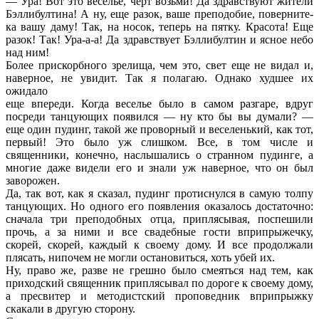
— Ура! Вот это веселье, черт возьми! Да здравствуют жители
Бэллибултина! А ну, еще разок, ваше преподобие, поверните-
ка вашу даму! Так, на носок, теперь на пятку. Красота! Еще
разок! Так! Ура-а-а! Да здравствует Бэллибултин и ясное небо
над ним!
Более прискорбного зрелища, чем это, свет еще не видал и,
наверное, не увидит. Так я полагаю. Однако худшее их
ожидало
еще впереди. Когда веселье было в самом разгаре, вдруг
посреди танцующих появился — ну кто бы вы думали? —
еще один пудинг, такой же проворный и веселенький, как тот,
первый! Это было уж слишком. Все, в том числе и
священники, конечно, наслышались о странном пудинге, а
многие даже видели его и знали уж наверное, что он был
заворожен.
Да, так вот, как я сказал, пудинг протиснулся в самую толпу
танцующих. Но одного его появления оказалось достаточно:
сначала три преподобных отца, приплясывая, поспешили
прочь, а за ними и все свадебные гости вприпрыжечку,
скорей, скорей, каждый к своему дому. И все продолжали
плясать, нипочем не могли остановиться, хоть убей их.
Ну, право же, разве не грешно было смеяться над тем, как
приходский священник приплясывал по дороге к своему дому,
а пресвитер и методистский проповедник вприпрыжку
скакали в другую сторону.