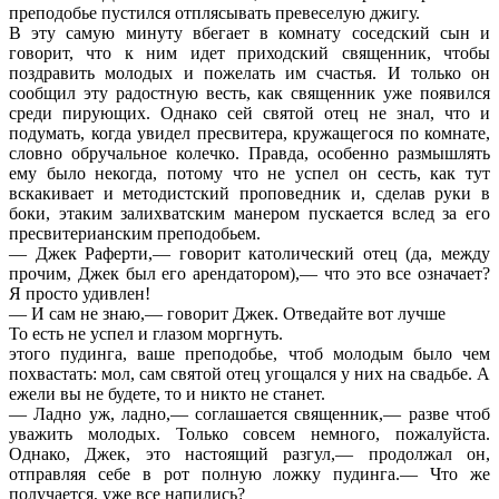
преподобье пустился отплясывать превеселую джигу.
В эту самую минуту вбегает в комнату соседский сын и
говорит, что к ним идет приходский священник, чтобы
поздравить молодых и пожелать им счастья. И только он
сообщил эту радостную весть, как священник уже появился
среди пирующих. Однако сей святой отец не знал, что и
подумать, когда увидел пресвитера, кружащегося по комнате,
словно обручальное колечко. Правда, особенно размышлять
ему было некогда, потому что не успел он сесть, как тут
вскакивает и методистский проповедник и, сделав руки в
боки, этаким залихватским манером пускается вслед за его
пресвитерианским преподобьем.
— Джек Раферти,— говорит католический отец (да, между
прочим, Джек был его арендатором),— что это все означает?
Я просто удивлен!
— И сам не знаю,— говорит Джек. Отведайте вот лучше
То есть не успел и глазом моргнуть.
этого пудинга, ваше преподобье, чтоб молодым было чем
похвастать: мол, сам святой отец угощался у них на свадьбе. А
ежели вы не будете, то и никто не станет.
— Ладно уж, ладно,— соглашается священник,— разве чтоб
уважить молодых. Только совсем немного, пожалуйста.
Однако, Джек, это настоящий разгул,— продолжал он,
отправляя себе в рот полную ложку пудинга.— Что же
получается, уже все напились?