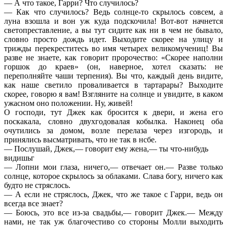
— А что такое, Гарри? Что случилось?
— Как что случилось? Ведь солнце-то скрылось совсем, а
луна взошла и вон уж куда подскочила! Вот-вот начнется
светопреставление, а вы тут сидите как ни в чем не бывало,
словно просто дождь идет. Выходите скорее на улицу и
трижды перекреститесь во имя четырех великомучениц! Вы
разве не знаете, как говорит пророчество: «Скорее наполни
горшок до краев» (он, наверное, хотел сказать: не
переполняйте чаши терпения). Вы что, каждый день видите,
как наше светило проваливается в тартарары? Выходите
скорее, говорю я вам! Взгляните на солнце и увидите, в каком
ужасном оно положении. Ну, живей!
О господи, тут Джек как бросится к двери, и жена его
поскакала, словно двухгодовалая кобылка. Наконец оба
очутились за домом, возле перелаза через изгородь, и
принялись высматривать, что не так в нсбе.
— Послушай, Джек,— говорит ему жена,— ты что-нибудь
видишьг
— Лопни мои глаза, ничего,— отвечает он.— Разве только
солнце, которое скрылось за облаками. Слава богу, ничего как
будто не стряслось.
— А если не стряслось, Джек, что же такое с Гарри, ведь он
всегда все знает?
— Боюсь, это все из-за свадьбы,— говорит Джек.— Между
нами, не так уж благочестиво со стороны Молли выходить