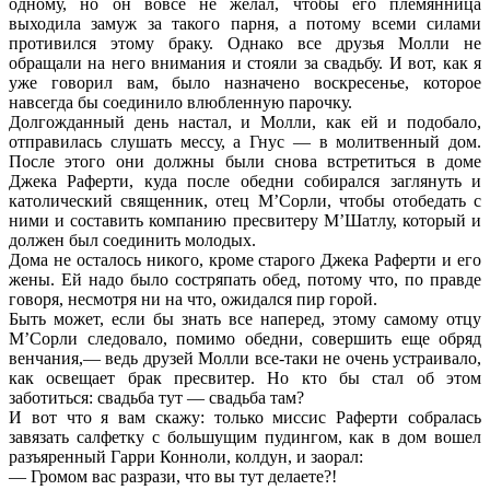
одному, но он вовсе не желал, чтобы его племянница
выходила замуж за такого парня, а потому всеми силами
противился этому браку. Однако все друзья Молли не
обращали на него внимания и стояли за свадьбу. И вот, как я
уже говорил вам, было назначено воскресенье, которое
навсегда бы соединило влюбленную парочку.
Долгожданный день настал, и Молли, как ей и подобало,
отправилась слушать мессу, а Гнус — в молитвенный дом.
После этого они должны были снова встретиться в доме
Джека Раферти, куда после обедни собирался заглянуть и
католический священник, отец М’Сорли, чтобы отобедать с
ними и составить компанию пресвитеру М’Шатлу, который и
должен был соединить молодых.
Дома не осталось никого, кроме старого Джека Раферти и его
жены. Ей надо было состряпать обед, потому что, по правде
говоря, несмотря ни на что, ожидался пир горой.
Быть может, если бы знать все наперед, этому самому отцу
М’Сорли следовало, помимо обедни, совершить еще обряд
венчания,— ведь друзей Молли все-таки не очень устраивало,
как освещает брак пресвитер. Но кто бы стал об этом
заботиться: свадьба тут — свадьба там?
И вот что я вам скажу: только миссис Раферти собралась
завязать салфетку с большущим пудингом, как в дом вошел
разъяренный Гарри Конноли, колдун, и заорал:
— Громом вас разрази, что вы тут делаете?!