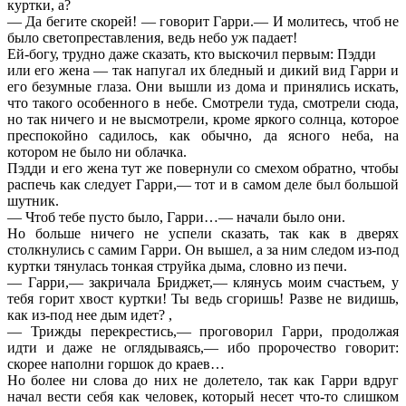
куртки, а?
— Да бегите скорей! — говорит Гарри.— И молитесь, чтоб не
было светопреставления, ведь небо уж падает!
Ей-богу, трудно даже сказать, кто выскочил первым: Пэдди
или его жена — так напугал их бледный и дикий вид Гарри и
его безумные глаза. Они вышли из дома и принялись искать,
что такого особенного в небе. Смотрели туда, смотрели сюда,
но так ничего и не высмотрели, кроме яркого солнца, которое
преспокойно садилось, как обычно, да ясного неба, на
котором не было ни облачка.
Пэдди и его жена тут же повернули со смехом обратно, чтобы
распечь как следует Гарри,— тот и в самом деле был большой
шутник.
— Чтоб тебе пусто было, Гарри…— начали было они.
Но больше ничего не успели сказать, так как в дверях
столкнулись с самим Гарри. Он вышел, а за ним следом из-под
куртки тянулась тонкая струйка дыма, словно из печи.
— Гарри,— закричала Бриджет,— клянусь моим счастьем, у
тебя горит хвост куртки! Ты ведь сгоришь! Разве не видишь,
как из-под нее дым идет? ,
— Трижды перекрестись,— проговорил Гарри, продолжая
идти и даже не оглядываясь,— ибо пророчество говорит:
скорее наполни горшок до краев…
Но более ни слова до них не долетело, так как Гарри вдруг
начал вести себя как человек, который несет что-то слишком