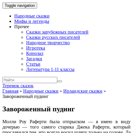
Toggle navigation
Народные сказки
Мифы и легенды
Прочее
Сказки зарубежных писателей
Сказки русских писателей
Народное творчество
Игротека
Кинозал
Загадки
Статьи
Литература 1-11 классы
Теремок сказок
Главная
»
Народные сказки
»
Ирландские сказки
»
Завороженный пудинг
Завороженный пудинг
Молли Роу Раферти была отпрыском — я имею в виду
дочерью — того самого старика Джека Раферти, который
прославился тем, что всегда носил шляпу только на голове. Да