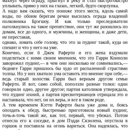
махнул через ограду, прыгнул в реку и стал быстро-быстро
уплывать, прямо у них на глазах, легкий, будто скорлупка.
А надо вам сказать, что пониже этого места, вдоль самой
воды, по обоим берегам речки высилась ограда владений
полковника Брэгшоу. И как только преследователи
натолкнулись на такое препятствие, они тут же разошлись по
домам, все до одного, и мужчины, и женщины, и даже дети,
не переставая,
однако, ломать себе голову, что это за пудинг такой, куда он
спешит и что у него на уме.
Конечно, если б Джек Раферти и его жена вздумали
поделиться с ними своим мнением, что это Гарри Конноли
заворожил пудинг,— в чем они нисколько не сомневались,—
бедняге Гарри пришлось бы худо от распаленной страстями
толпы. Но у них хватило ума оставить это мнение при себе,—
ведь старый холостяк Гарри был верным другом семьи
Раферти. И вот, само собой, поползли разные толки: одни
говорили одно, другие другое; партия католиков утверждала,
что пудинг ихний, а партия пресвитерианцев отрицала это и
настаивала, что нет, он их веры, и все в таком роде.
А тем временем Кэтти Раферти была уже дома и, боясь
опоздать к обеду, быстренько приготовила новый пудинг,
точь-в-точь такой же, как тот, первый, что убежал. Потом
отнесла его к соседке, в дом Пэдди Скэнлена, опустила в
горшок и поставила на огонь вариться. Она надеялась, что