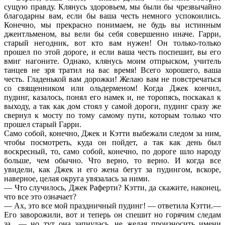
сущую правду. Клянусь здоровьем, мы были бы чрезвычайно
благодарны вам, если бы ваша честь немного успокоились.
Конечно, мы прекрасно понимаем, не будь вы истинным
джентльменом, вы вели бы себя совершенно иначе. Гарри,
старый негодник, вот кто вам нужен! Он только-только
прошел по этой дороге, и если ваша честь поспешит, вы его
вмиг нагоните. Однако, клянусь моим отпрыском, учитель
танцев не зря тратил на вас время! Всего хорошего, ваша
честь. Гладенькой вам дорожки! Желаю вам не повстречаться
со священником или ольдерменом! Когда Джек кончил,
пудинг, казалось, понял его намек и, не торопясь, поскакал к
выходу, а так как дом стоял у самой дороги, пудинг сразу же
свернул к мосту по тому самому пути, которым только что
прошел старый Гарри.
Само собой, конечно, Джек и Кэтти выбежали следом за ним,
чтобы посмотреть, куда он пойдет, а так как день был
воскресный, то, само собой, конечно, по дороге шло народу
больше, чем обычно. Что верно, то верно. И когда все
увидели, как Джек и его жена бегут за пудингом, вскоре,
наверное, целая округа увязалась за ними.
— Что случилось, Джек Раферти? Кэтти, да скажите, наконец,
что все это означает?
— Ах, это все мой праздничный пудинг! — ответила Кэтти.—
Его заворожили, вот и теперь он спешит но горячим следам
за…— но тут она запнулась, не желая произносить имени