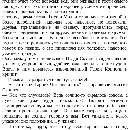
пудинг будет готов вовремя: ведь они ожидали в гости самого
пастора, а тот, как истинный европеец, совсем не прочь был
отведать добрый кусок теплого пудинга.
Словом, время летело. Гнус и Молли стали мужем и женой, и
более влюбленной парочки вы, наверное, не встречали.
Друзья, приглашенные на свадьбу, прогуливались перед
обедом, разделившись на дружественные маленькие кружки,
болтали и смеялись. В центре всеобщего внимания был
пудинг; все стремились установить его личность, потому что,
говоря по правде, о его приключениях толковал, наверное,
уже весь приход.
Обед между тем приближался. Пэдди Скэнлен сидел с женой
у огня и, устроившись поудобнее, ждал, когда закипит пудинг.
Вдруг к ним врывается взволнованный Гарри Конноли и
кричит:
— Громом вас разрази, что вы тут делаете!
— А что такое, Гарри? Что случилось? — спрашивает миссис
Скэнлен.
— Как что случилось? Ведь солнце-то скрылось совсем, а
луна вон уже куда подскочила! Вот-вот начнется
светопреставление, а вы тут сидите как ни в чем не бывало,
словно просто дождь идет. Выходите скорее на улицу и
поглядите на солнце, говорю я вам! Вот увидите, в каком
ужасном оно положении. Ну, живей!
— Постой-ка, Гарри, что это у тебя торчит сзади из-под