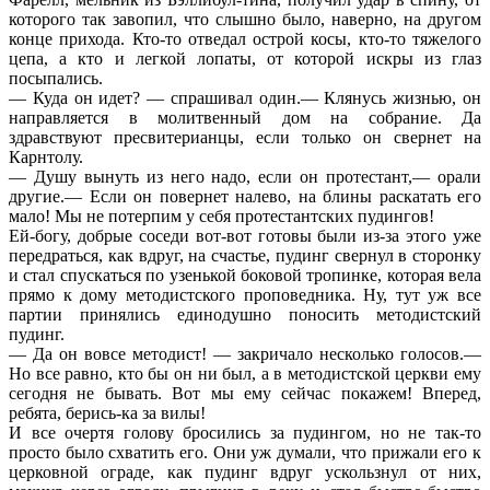
которого так завопил, что слышно было, наверно, на другом
конце прихода. Кто-то отведал острой косы, кто-то тяжелого
цепа, а кто и легкой лопаты, от которой искры из глаз
посыпались.
— Куда он идет? — спрашивал один.— Клянусь жизнью, он
направляется в молитвенный дом на собрание. Да
здравствуют пресвитерианцы, если только он свернет на
Карнтолу.
— Душу вынуть из него надо, если он протестант,— орали
другие.— Если он повернет налево, на блины раскатать его
мало! Мы не потерпим у себя протестантских пудингов!
Ей-богу, добрые соседи вот-вот готовы были из-за этого уже
передраться, как вдруг, на счастье, пудинг свернул в сторонку
и стал спускаться по узенькой боковой тропинке, которая вела
прямо к дому методистского проповедника. Ну, тут уж все
партии принялись единодушно поносить методистский
пудинг.
— Да он вовсе методист! — закричало несколько голосов.—
Но все равно, кто бы он ни был, а в методистской церкви ему
сегодня не бывать. Вот мы ему сейчас покажем! Вперед,
ребята, берись-ка за вилы!
И все очертя голову бросились за пудингом, но не так-то
просто было схватить его. Они уж думали, что прижали его к
церковной ограде, как пудинг вдруг ускользнул от них,