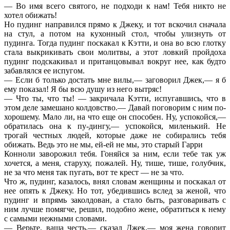
— Во имя всего святого, не подходи к нам! Тебя никто не
хотел обижать!
Но пудинг направился прямо к Джеку, и тот вскочил сначала
на стул, а потом на кухонный стол, чтобы улизнуть от
пудинга. Тогда пудинг поскакал к Кэтти, и она во всю глотку
стала выкрикивать свои молитвы, а этот ловкий пройдоха
пудинг подскакивал и пританцовывал вокруг нее, как будто
забавлялся ее испугом.
— Если б только достать мне вилы,— заговорил Джек,— я б
ему показал! Я бы всю душу из него вытряс!
— Что ты, что ты! — закричала Кэтти, испугавшись, что в
этом деле замешано колдовство.— Давай поговорим с ним по-
хорошему. Мало ли, на что еще он способен. Ну, успокойся,—
обратилась она к пу-дингу,— успокойся, миленький. Не
трогай честных людей, которые даже не собирались тебя
обижать. Ведь это не мы, ей-ей не мы, это старый Гарри
Конноли заворожил тебя. Гоняйся за ним, если тебе так уж
хочется, а меня, старуху, пожалей. Ну, тише, тише, голубчик,
не за что меня так пугать, вот те крест — не за что.
Что ж, пудинг, казалось, внял словам женщины и поскакал от
нее опять к Джеку. Но тот, убедившись вслед за женой, что
пудинг и впрямь заколдован, а стало быть, разговаривать с
ним лучше помягче, решил, подобно жене, обратиться к нему
с самыми нежными словами.
— Верьте, ваша честь,— сказал Джек,— моя жена говорит