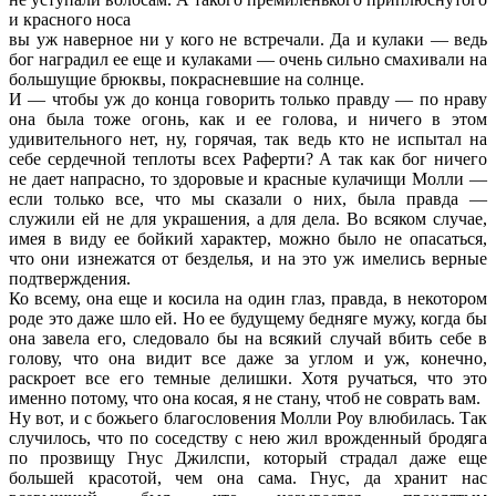
и красного носа
вы уж наверное ни у кого не встречали. Да и кулаки — ведь
бог наградил ее еще и кулаками — очень сильно смахивали на
большущие брюквы, покрасневшие на солнце.
И — чтобы уж до конца говорить только правду — по нраву
она была тоже огонь, как и ее голова, и ничего в этом
удивительного нет, ну, горячая, так ведь кто не испытал на
себе сердечной теплоты всех Раферти? А так как бог ничего
не дает напрасно, то здоровые и красные кулачищи Молли —
если только все, что мы сказали о них, была правда —
служили ей не для украшения, а для дела. Во всяком случае,
имея в виду ее бойкий характер, можно было не опасаться,
что они изнежатся от безделья, и на это уж имелись верные
подтверждения.
Ко всему, она еще и косила на один глаз, правда, в некотором
роде это даже шло ей. Но ее будущему бедняге мужу, когда бы
она завела его, следовало бы на всякий случай вбить себе в
голову, что она видит все даже за углом и уж, конечно,
раскроет все его темные делишки. Хотя ручаться, что это
именно потому, что она косая, я не стану, чтоб не соврать вам.
Ну вот, и с божьего благословения Молли Роу влюбилась. Так
случилось, что по соседству с нею жил врожденный бродяга
по прозвищу Гнус Джилспи, который страдал даже еще
большей красотой, чем она сама. Гнус, да хранит нас