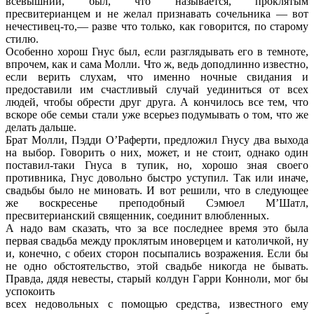
всевышний, был, что называется, проклятым
пресвитерианцем и не желал признавать сочельника — вот
нечестивец-то,— разве что только, как говорится, по старому
стилю.
Особенно хорош Гнус был, если разглядывать его в темноте,
впрочем, как и сама Молли. Что ж, ведь доподлинно известно,
если верить слухам, что именно ночные свидания и
предоставили им счастливый случай уединиться от всех
людей, чтобы обрести друг друга. А кончилось все тем, что
вскоре обе семьи стали уже всерьез подумывать о том, что же
делать дальше.
Брат Молли, Пэдди О’Раферти, предложил Гнусу два выхода
на выбор. Говорить о них, может, и не стоит, однако один
поставил-таки Гнуса в тупик, но, хорошо зная своего
противника, Гнус довольно быстро уступил. Так или иначе,
свадьбы было не миновать. И вот решили, что в следующее
же воскресенье преподобный Сэмюел М’Шатл,
пресвитерианский священник, соединит влюбленных.
А надо вам сказать, что за все последнее время это была
первая свадьба между проклятым иноверцем и католичкой, ну
и, конечно, с обеих сторон посыпались возражения. Если бы
не одно обстоятельство, этой свадьбе никогда не бывать.
Правда, дядя невесты, старый колдун Гарри Конноли, мог бы
успокоить
всех недовольных с помощью средства, известного ему