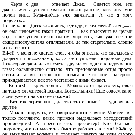
— Черта с два! — отвечает Джек.— Сдается мне, эти
джентльмены успели хватить где-то раньше, хотя дом мой
полон вина. Куда-нибудь уже заглянули. А что я могу
поделать…
Но не успел Джек закончить, тут вдруг сам святой отец,— а
он был человечек такой прыткий,— как подскочит на целый
ярд; и не успел никто глазом моргнуть, как уже все три
священнослужителя отплясывали, да так старательно, словно
их нанял кто.
Ей-ей, у меня не хватает слов, чтобы описать, что сделалось с
добрыми прихожанами, когда они увидели подобные дела.
Некоторые давились от смеха, другие отводили в недоумении
глаза; большинство считало, что преподобные отцы просто
спятили, а все остальные полагали, что они, наверное,
прикидываются, как это частенько с ними бывает.
— Вон их! — кричал один.— Можно со стыда сгореть, глядя
на таких служителей церкви. Богохульники! Еще совсем рано,
а они уже ни на кого не похожи!
— Вот так чертовщина, да что это с ними? — удивлялись
другие.
— Можно подумать, их заворожил кто. Святой Моисей, вы
только поглядите, какие прыжки выделывает методистский
проповедник! А пресвитер-то, пресвитер! Кто бы мог
подумать, что он умеет так быстро работать ногами! Ей-богу,
он выкидывает коленца и отбивает чечетку не хуже самого