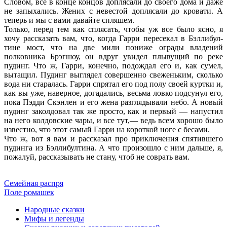
Словом, все в конце концов доплясали до своего дома и даже
не запыхались. Жених с невестой доплясали до кровати. А
теперь и мы с вами давайте спляшем.
Только, перед тем как сплясать, чтобы уж все было ясно, я
хочу рассказать вам, что, когда Гарри пересекал в Бэллибул-
тине мост, что на две мили пониже ограды владений
полковника Брэгшоу, он вдруг увидел плывущий по реке
пудинг. Что ж, Гарри, конечно, подождал его и, как сумел,
вытащил. Пудинг выглядел совершенно свеженьким, сколько
вода ни старалась. Гарри спрятал его под полу своей куртки и,
как вы уже, наверное, догадались, весьма ловко подсунул его,
пока Пэдди Скэнлен и его жена разглядывали небо. А новый
пудинг заколдовал так же просто, как и первый — напустил
на него колдовские чары, и все тут,— ведь всем хорошо было
известно, что этот самый Гарри на короткой ноге с бесами.
Что ж, вот я вам и рассказал про приключения спятившего
пудинга из Бэллибултина. А что произошло с ним дальше, я,
пожалуй, рассказывать не стану, чтоб не соврать вам.
Семейная распря
Поле ромашек
Народные сказки
Мифы и легенды