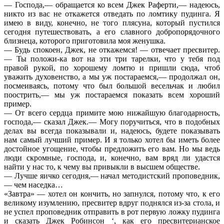
— Господа,— обращается ко всем Джек Раферти,— надеюсь,
никто из вас не откажется отведать по ломтику пудинга. Я
имею в виду, конечно, не того плясуна, который пустился
сегодня путешествовать, а его славного добропорядочного
близнеца, которого приготовила моя женушка.
— Будь спокоен, Джек, не откажемся! — отвечает пресвитер.
— Ты положи-ка вот на эти три тарелки, что у тебя под
правой рукой, по хорошему ломтю и пришли сюда, чтоб
уважить духовенство, а мы уж постараемся,— продолжал он,
посмеиваясь, потому что был большой весельчак и любил
поострить,— мы уж постараемся показать всем хороший
пример.
— От всего сердца примите мою нижайшую благодарность,
господа,— сказал Джек.— Могу поручиться, что в подобных
делах вы всегда показывали и, надеюсь, будете показывать
нам самый лучший пример. И я только хотел бы иметь более
достойное угощение, чтобы предложить его вам. Но мы ведь
люди скромные, господа, и, конечно, вам вряд ли удастся
найти у нас то, к чему вы привыкли в высшем обществе.
— Лучше яичко сегодня,— начал методистский проповедник,
— чем наседка…
«Завтра» — хотел он кончить, но запнулся, потому что, к его
великому изумлению, пресвитер вдруг поднялся из-за стола, и
не успел проповедник отправить в рот первую ложку пудинга
и сказать Джек Робинсон ‘, как его пресвитерианское