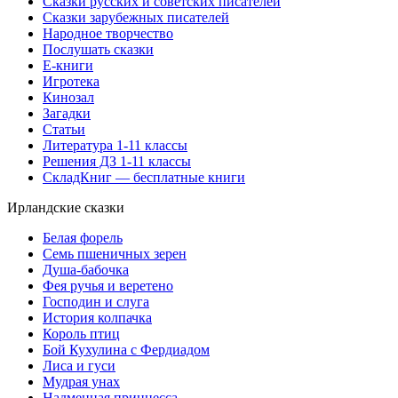
Сказки русских и советских писателей
Сказки зарубежных писателей
Народное творчество
Послушать сказки
Е-книги
Игротека
Кинозал
Загадки
Статьи
Литература 1-11 классы
Решения ДЗ 1-11 классы
СкладКниг — бесплатные книги
Ирландские сказки
Белая форель
Семь пшеничных зерен
Душа-бабочка
Фея ручья и веретено
Господин и слуга
История колпачка
Король птиц
Бой Кухулина с Фердиадом
Лиса и гуси
Мудрая унах
Надменная принцесса