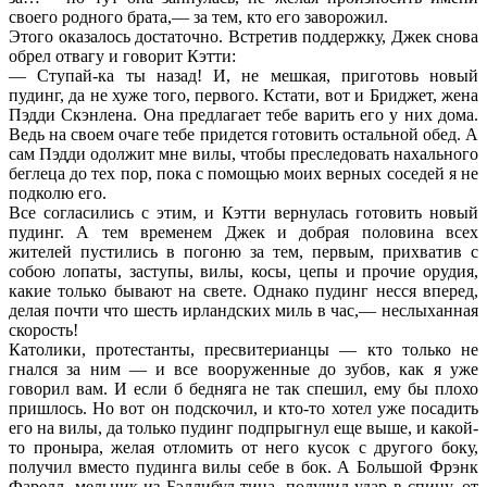
своего родного брата,— за тем, кто его заворожил.
Этого оказалось достаточно. Встретив поддержку, Джек снова
обрел отвагу и говорит Кэтти:
— Ступай-ка ты назад! И, не мешкая, приготовь новый
пудинг, да не хуже того, первого. Кстати, вот и Бриджет, жена
Пэдди Скэнлена. Она предлагает тебе варить его у них дома.
Ведь на своем очаге тебе придется готовить остальной обед. А
сам Пэдди одолжит мне вилы, чтобы преследовать нахального
беглеца до тех пор, пока с помощью моих верных соседей я не
подколю его.
Все согласились с этим, и Кэтти вернулась готовить новый
пудинг. А тем временем Джек и добрая половина всех
жителей пустились в погоню за тем, первым, прихватив с
собою лопаты, заступы, вилы, косы, цепы и прочие орудия,
какие только бывают на свете. Однако пудинг несся вперед,
делая почти что шесть ирландских миль в час,— неслыханная
скорость!
Католики, протестанты, пресвитерианцы — кто только не
гнался за ним — и все вооруженные до зубов, как я уже
говорил вам. И если б бедняга не так спешил, ему бы плохо
пришлось. Но вот он подскочил, и кто-то хотел уже посадить
его на вилы, да только пудинг подпрыгнул еще выше, и какой-
то проныра, желая отломить от него кусок с другого боку,
получил вместо пудинга вилы себе в бок. А Большой Фрэнк
Фарелл, мельник из Бэллибул-тина, получил удар в спину, от