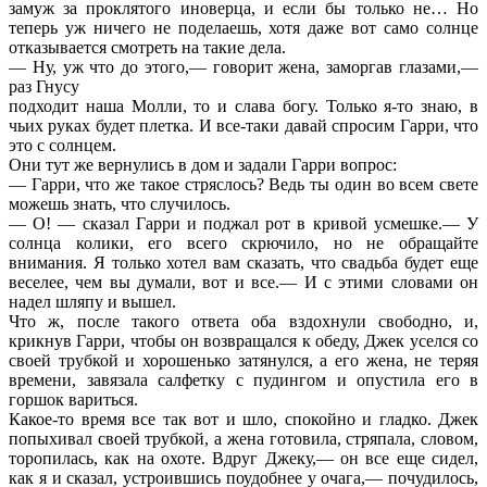
замуж за проклятого иноверца, и если бы только не… Но
теперь уж ничего не поделаешь, хотя даже вот само солнце
отказывается смотреть на такие дела.
— Ну, уж что до этого,— говорит жена, заморгав глазами,—
раз Гнусу
подходит наша Молли, то и слава богу. Только я-то знаю, в
чьих руках будет плетка. И все-таки давай спросим Гарри, что
это с солнцем.
Они тут же вернулись в дом и задали Гарри вопрос:
— Гарри, что же такое стряслось? Ведь ты один во всем свете
можешь знать, что случилось.
— О! — сказал Гарри и поджал рот в кривой усмешке.— У
солнца колики, его всего скрючило, но не обращайте
внимания. Я только хотел вам сказать, что свадьба будет еще
веселее, чем вы думали, вот и все.— И с этими словами он
надел шляпу и вышел.
Что ж, после такого ответа оба вздохнули свободно, и,
крикнув Гарри, чтобы он возвращался к обеду, Джек уселся со
своей трубкой и хорошенько затянулся, а его жена, не теряя
времени, завязала салфетку с пудингом и опустила его в
горшок вариться.
Какое-то время все так вот и шло, спокойно и гладко. Джек
попыхивал своей трубкой, а жена готовила, стряпала, словом,
торопилась, как на охоте. Вдруг Джеку,— он все еще сидел,
как я и сказал, устроившись поудобнее у очага,— почудилось,