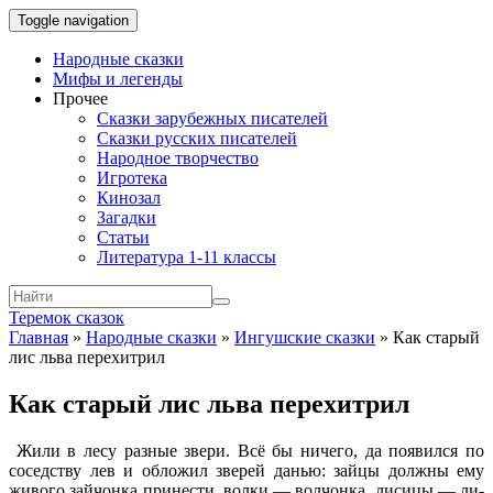
Toggle navigation
Народные сказки
Мифы и легенды
Прочее
Сказки зарубежных писателей
Сказки русских писателей
Народное творчество
Игротека
Кинозал
Загадки
Статьи
Литература 1-11 классы
Теремок сказок
Главная
»
Народные сказки
»
Ингушские сказки
»
Как старый
лис льва перехитрил
Как старый лис льва перехитрил
Жили в лесу разные звери. Всё бы ничего, да появился по
соседству лев и обложил зверей данью: зайцы должны ему
живого зайчонка принести, волки — волчонка, лисицы — ли-