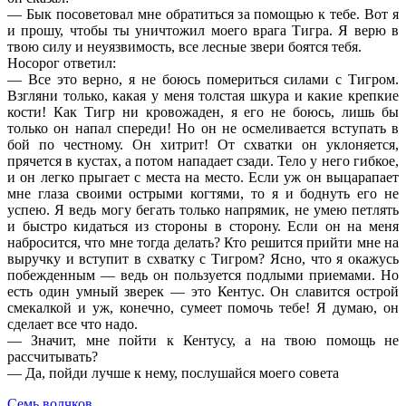
— Бык посоветовал мне обратиться за помощью к тебе. Вот я
и прошу, чтобы ты уничтожил моего врага Тигра. Я верю в
твою силу и неуязвимость, все лесные звери боятся тебя.
Носорог ответил:
— Все это верно, я не боюсь помериться силами с Тигром.
Взгляни только, какая у меня толстая шкура и какие крепкие
кости! Как Тигр ни кровожаден, я его не боюсь, лишь бы
только он напал спереди! Но он не осмеливается вступать в
бой по честному. Он хитрит! От схватки он уклоняется,
прячется в кустах, а потом нападает сзади. Тело у него гибкое,
и он легко прыгает с места на место. Если уж он выцарапает
мне глаза своими острыми когтями, то я и боднуть его не
успею. Я ведь могу бегать только напрямик, не умею петлять
и быстро кидаться из стороны в сторону. Если он на меня
набросится, что мне тогда делать? Кто решится прийти мне на
выручку и вступит в схватку с Тигром? Ясно, что я окажусь
побежденным — ведь он пользуется подлыми приемами. Но
есть один умный зверек — это Кентус. Он славится острой
смекалкой и уж, конечно, сумеет помочь тебе! Я думаю, он
сделает все что надо.
— Значит, мне пойти к Кентусу, а на твою помощь не
рассчитывать?
— Да, пойди лучше к нему, послушайся моего совета
Семь волчков