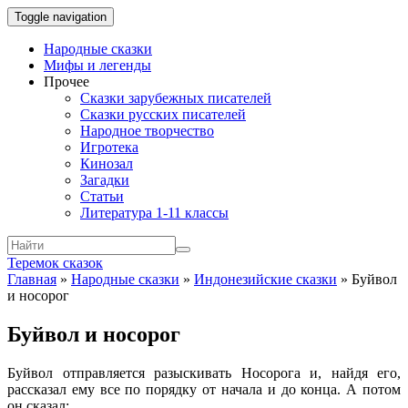
Toggle navigation
Народные сказки
Мифы и легенды
Прочее
Сказки зарубежных писателей
Сказки русских писателей
Народное творчество
Игротека
Кинозал
Загадки
Статьи
Литература 1-11 классы
Теремок сказок
Главная
»
Народные сказки
»
Индонезийские сказки
»
Буйвол
и носорог
Буйвол и носорог
Буйвол отправляется разыскивать Носорога и, найдя его,
рассказал ему все по порядку от начала и до конца. А потом
он сказал: