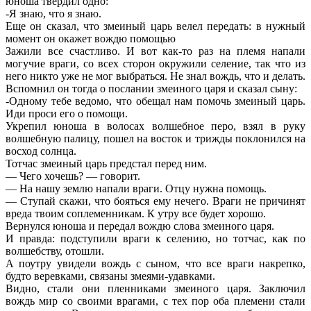
юноша твердил одно:
-Я знаю, что я знаю.
Еще он сказал, что змеиный царь велел передать: в нужный
момент он окажет вождю помощью
Зажили все счастливо. И вот как-то раз на племя напали
могучие враги, со всех сторон окружили селение, так что из
него никто уже не мог выбраться. Не знал вождь, что и делать.
Вспомнил он тогда о послании змеиного царя и сказал сыну:
-Одному тебе ведомо, что обещал нам помочь змеиный царь.
Иди проси его о помощи.
Укрепил юноша в волосах волшебное перо, взял в руку
волшебную палицу, пошел на восток и трижды поклонился на
восход солнца.
Тотчас змеиный царь предстал перед ним.
— Чего хочешь? — говорит.
— На нашу землю напали враги. Отцу нужна помощь.
— Ступай скажи, что бояться ему нечего. Враги не причинят
вреда твоим соплеменникам. К утру все будет хорошо.
Вернулся юноша и передал вождю слова змеиного царя.
И правда: подступили враги к селению, но тотчас, как по
волшебству, отошли.
А поутру увидели вождь с сыном, что все враги накрепко,
будто веревками, связаны змеями-удавками.
Видно, стали они пленниками змеиного царя. Заключил
вождь мир со своими врагами, с тех пор оба племени стали