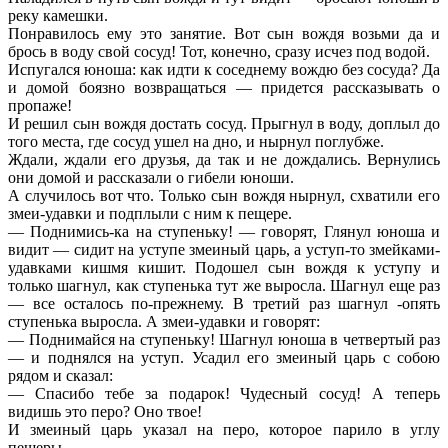
реку камешки.
Понравилось ему это занятие. Вот сын вождя возьми да и
брось в воду свой сосуд! Тот, конечно, сразу исчез под водой.
Испугался юноша: как идти к соседнему вождю без сосуда? Да
и домой боязно возвращаться — придется рассказывать о
пропаже!
И решил сын вождя достать сосуд. Прыгнул в воду, доплыл до
того места, где сосуд ушел на дно, и нырнул поглубже.
Ждали, ждали его друзья, да так и не дождались. Вернулись
они домой и рассказали о гибели юноши.
А случилось вот что. Только сын вождя нырнул, схватили его
змеи-удавки и подплыли с ним к пещере.
— Поднимись-ка на ступеньку! — говорят, Глянул юноша и
видит — сидит на уступе змеиный царь, а уступ-то змейками-
удавками кишмя кишит. Подошел сын вождя к уступу и
только шагнул, как ступенька тут же выросла. Шагнул еще раз
— все осталось по-прежнему. В третий раз шагнул -опять
ступенька выросла. А змеи-удавки и говорят:
— Поднимайся на ступеньку! Шагнул юноша в четвертый раз
— и поднялся на уступ. Усадил его змеиный царь с собою
рядом и сказал:
— Спасибо тебе за подарок! Чудесный сосуд! А теперь
видишь это перо? Оно твое!
И змеиный царь указал на перо, которое парило в углу
пещеры.