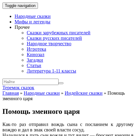
Toggle navigation
Народные сказки
Мифы и легенды
Прочее
Сказки зарубежных писателей
Сказки русских писателей
Народное творчество
Игротека
Кинозал
Загадки
Статьи
Литература 1-11 классы
Теремок сказок
Главная
»
Народные сказки
»
Индейские сказки
»
Помощь
змеиного царя
Помощь змеиного царя
Как-то раз отправил вождь сына с посланием к другому
вождю и дал в знак своей власти сосуд.
Наладился в путь сын вождя и тут видит — бросают юноши в