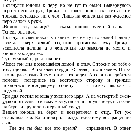
Потянулся юноша к перу, но не тут-то было! Вывернулось
перо у него из рук, Трижды пытался юноша схватить его и
трижды оставался ни с чем. Лишь на четвертый раз чудесное
перо далось в руки.
-Видишь эту палицу? — сказал юноше змеиный царь. —
Теперь она твоя.
Потянулся сын вождя к палице, но не тут-то было! Палица
взлетала вверх всякий раз, окон протягивал руку. Трижды
ускользала палица, а в четвертый раз замерла на месте, и
юноша завладел ею.
Тут змеиный царь и говорит:
-Через три дня возвращайся домой, к отцу, Спросит он тебя о
том, где был. А ты знай тверди: «Я знаю, что я знаю». Ни за
что не рассказывай ему о том, что видел. А если понадобится
помощь, повернись на восточную сторону и трижды
поклонись восходящему солнцу — я тотчас явлюсь с
подмогой.
Три дня гостил юноша у змеиного царя, А на четвертый змеи-
удавки отнесшего к тому месту, где он нырнул в воду, вынесли
на берег и вручили потерянный сосуд.
Вышел юноша на берег и возвратился к отцу, Тот уж
оплакивал его. Едва поверил вождь чудесному возвращению
сына.
— Где же ты был все это время? — спрашивает. В ответ