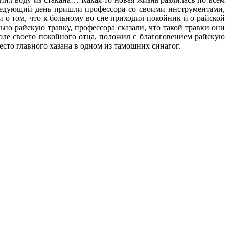
следующий день пришли профессора со своими инструментами,
и о том, что к больному во сне приходил покойник и о райской
о райскую травку, профессора сказали, что такой травки они
оле своего покойного отца, положил с благоговением райскую
есто главного хазана в одном из тамошних синагог.