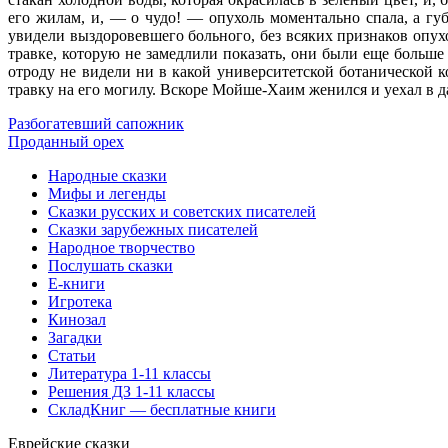
его жилам, и, — о чудо! — опухоль моментально спала, а г
увидели выздоровевшего больного, без всяких признаков опухо
травке, которую не замедлили показать, они были еще больш
отроду не видели ни в какой университетской ботанической 
травку на его могилу. Вскоре Мойше-Хаим женился и уехал в да
Разбогатевший сапожник
Проданный орех
Народные сказки
Мифы и легенды
Сказки русских и советских писателей
Сказки зарубежных писателей
Народное творчество
Послушать сказки
Е-книги
Игротека
Кинозал
Загадки
Статьи
Литература 1-11 классы
Решения ДЗ 1-11 классы
СкладКниг — бесплатные книги
Еврейские сказки