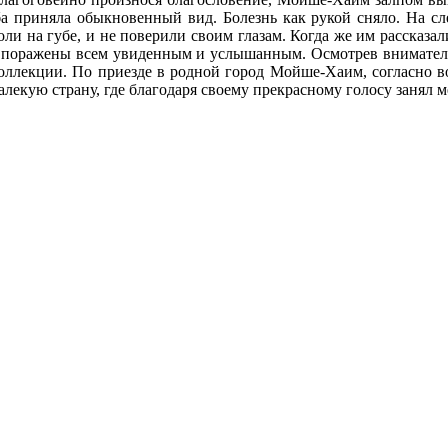
уба приняла обыкновенный вид. Болезнь как рукой сняло. На 
ли на губе, и не поверили своим глазам. Когда же им рассказал
е поражены всем увиденным и услышанным. Осмотрев внимательн
коллекции. По приезде в родной город Мойше-Хаим, согласно в
лекую страну, где благодаря своему прекрасному голосу занял м