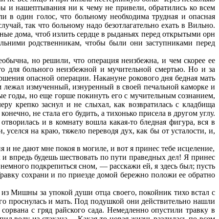
ры и нашептывания ни к чему не привели, обратились ко всем
и в один голос, что больному необходима трудная и опасная
лучай, так что больному надо безотлагательно ехать в Вильно.
ные дома, чтоб излить сердце в рыданьях перед открытыми орн
альними родственникам, чтобы были они заступниками перед
еобычна, но решили, что операция неизбежна, и чем скорее ее
это для больного неизбежной и мучительной смертью. Но и за
ершения опасной операции. Накануне рокового дня бедная мать
м лежал измученный, изнуренный в своей печальной каморке и
ые годы, но еще горше покинуть его с мучительным сознанием,
у крепко заснул и не слыхал, как возвратилась с кладбища
нечно, не стала его будить, а тихонько присела в другом углу.
 отворилась и в комнату вошла какая-то бледная фигура, вся в
уселся на краю, тяжело переводя дух, как бы от усталости, и,
 и не дают мне покоя в могиле, и вот я принес тебе исцеление,
 и впредь будешь шествовать по пути праведных дел! Я принес
й немного подкрепиться сном, — расскажи ей, я здесь был; пусть
Травку сохрани и по приезде домой бережно положи ее обратно
 из Мишны за упокой души отца своего, покойник тихо встал с
его проснулась и мать. Под подушкой они действительно нашли
 сорвана с гряд райского сада. Немедленно опустили травку в
пил воду из стакана… Какая-то новая жизнь разлилась по всем