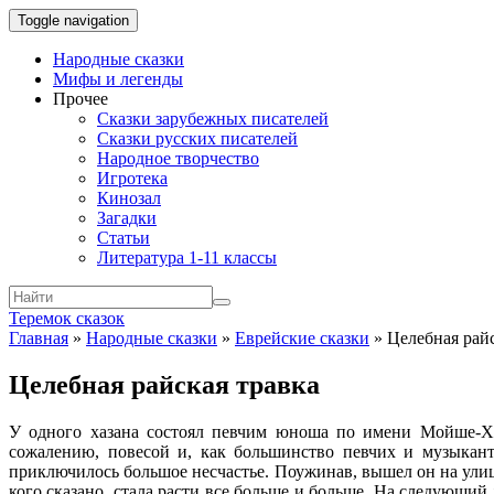
Toggle navigation
Народные сказки
Мифы и легенды
Прочее
Сказки зарубежных писателей
Сказки русских писателей
Народное творчество
Игротека
Кинозал
Загадки
Статьи
Литература 1-11 классы
Теремок сказок
Главная
»
Народные сказки
»
Еврейские сказки
»
Целебная райс
Целебная райская травка
У одного хазана состоял певчим юноша по имени Мойше-Х
сожалению, повесой и, как большинство певчих и музыкан
приключилось большое несчастье. Поужинав, вышел он на улицу 
кого сказано, стала расти все больше и больше. На следующий 