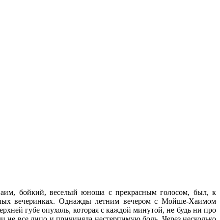
им, бойкий, веселый юноша с прекрасным голосом, был, к
ейных вечеринках. Однажды летним вечером с Мойше-Хаимом
ерхней губе опухоль, которая с каждой минутой, не будь ни про
 ли не все лицо и причиняла нестерпимую боль. Через несколько