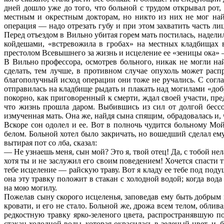
дней дошло уже до того, что больной с трудом открывал рот
местным и окрестным докторам, но никто из них не мог най
операция — надо отрезать губу и при этом захватить часть ли
Перед отъездом в Вильно убитая горем мать постилась, надел
койдешами, «встревожила в гробах» на местных кладбищах 
престолом Всевышнего за жизнь и исцеление ее «зеницы ока»
В Вильно профессора, осмотрев больного, никак не могли най
сделать, тем лучше, в противном случае опухоль может расп
благополучный исход операции они тоже не ручались. С согла
отправилась на кладбище рыдать и плакать над могилами «до
покорно, как приговоренный к смерти, ждал своей участи, пр
что жизнь прошла даром. Выбившись из сил от долгой бесс
измученная мать. Она же, найдя сына спящим, обрадовалась и, 
Вскоре сон одолел и ее. Вот в полночь чудится больному Мойш
белом. Больной хотел было закричать, но вошедший сделал ему
вытирая пот со лба, сказал:
— Не узнаешь меня, сын мой? Это я, твой отец! Да, с тобой нел
хотя ты и не заслужил его своим поведением! Хочется спасти
тебе исцеление — райскую траву. Вот я кладу ее тебе под подуш
она эту травку положит в стакан с холодной водой; когда во
на мою могилу.
Пожелав сыну скорого исцеленья, заповедав ему быть добрым 
кровати, и его не стало. Больной же, дрожа всем телом, обл
редкостную травку ярко-зеленого цвета, распространявшую по
стакан холодной воды, которая окрасилась в зеленый цвет, и