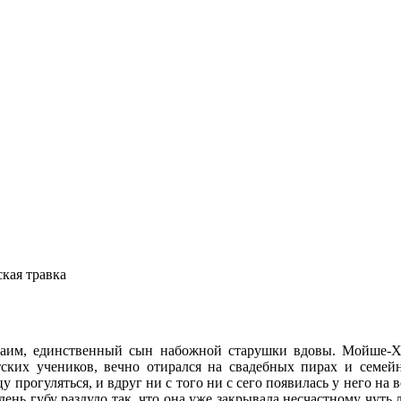
кая травка
аим, единственный сын набожной старушки вдовы. Мойше-Ха
тских учеников, вечно отирался на свадебных пирах и сем
прогуляться, и вдруг ни с того ни с сего появилась у него на в
день губу раздуло так, что она уже закрывала несчастному чуть