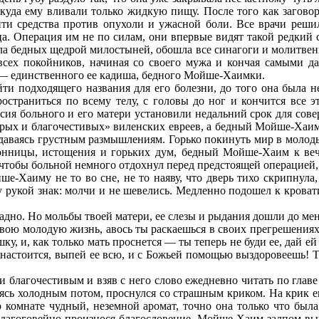
, куда ему вливали только жидкую пищу. После того как загово
ти средства против опухоли и ужасной боли. Все врачи решил
ца. Операция им не по силам, они впервые видят такой редкий с
ила бедныx щедрой милостыней, обошла все синагоги и молитвен
всех покойников, начиная со своего мужа и кончая самыми д
 — единственного ее кадиша, бедного Мойше-Хаимки.
ти подходящего названия для его болезни, до того она была н
ространиться по всему телу, с головы до ног и кончится все 
сия больного и его матери установили недальний срок для сов
брых и благочестивых» виленских евреев, а бедный Мойше-Хаи
едаваясь грустным размышлениям. Горько покинуть мир в молод
онницы, истощения и горьких дум, бедный Мойше-Хаим к вечер
чтобы больной немного отдохнул перед предстоящей операцией, ко
е-Хаиму не то во сне, не то наяву, что дверь тихо скрипнула,
 рукой знак: молчи и не шевелись. Медленно подошел к кровати, 
адно. Но мольбы твоей матери, ее слезы и рыдания дошли до меня
 твою молодую жизнь, авось ты раскаешься в своих прегрешениях
ку, и, как только мать проснется — ты теперь не буди ее, дай е
да настоится, выпей ее всю, и с Божьей помощью выздоровеешь! 
и благочестивым и взяв с него слово ежедневно читать по главе
иваясь холодным потом, проснулся со страшным криком. На крик 
 комнате чудный, неземной аромат, точно она только что была
, благоговейно произнося благословение, Мойше-Хаим залпом вы