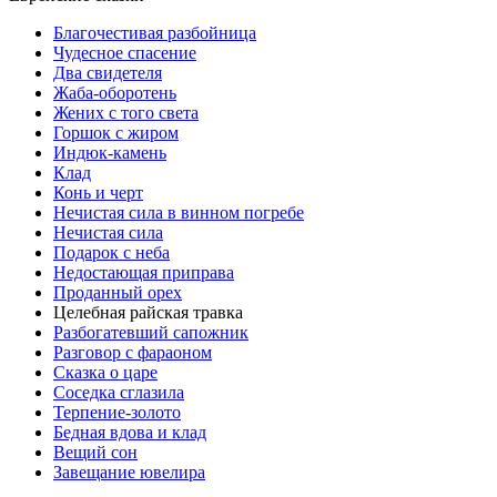
Благочестивая разбойница
Чудесное спасение
Два свидетеля
Жаба-оборотень
Жених с того света
Горшок с жиром
Индюк-камень
Клад
Конь и черт
Нечистая сила в винном погребе
Нечистая сила
Подарок с неба
Недостающая приправа
Проданный орех
Целебная райская травка
Разбогатевший сапожник
Разговор с фараоном
Сказка о царе
Соседка сглазила
Терпение-золото
Бедная вдова и клад
Вещий сон
Завещание ювелира