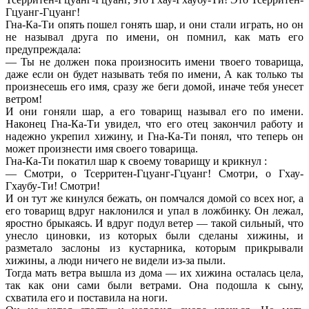
Гцуанг-Гцуанг!
Гна-Ка-Ти опять пошел гонять шар, и они стали играть, но он
не называл друга по имени, он помнил, как мать его
предупреждала:
— Ты не должен пока произносить имени твоего товарища,
даже если он будет называть тебя по имени, А как только ты
произнесешь его имя, сразу же беги домой, иначе тебя унесет
ветром!
И они гоняли шар, а его товарищ называл его по имени.
Наконец Гна-Ка-Ти увидел, что его отец закончил работу и
надежно укрепил хижину, и Гна-Ка-Ти понял, что теперь он
может произнести имя своего товарища.
Гна-Ка-Ти покатил шар к своему товарищу и крикнул :
— Смотри, о Тсерритен-Гцуанг-Гцуанг! Смотри, о Гхау-
Гхаубу-Ти! Смотри!
И он тут же кинулся бежать, он помчался домой со всех ног, а
его товарищ вдруг наклонился и упал в ложбинку. Он лежал,
яростно брыкаясь. И вдруг подул ветер — такой сильный, что
унесло циновки, из которых были сделаны хижины, и
разметало заслоны из кустарника, которым прикрывали
хижины, а люди ничего не видели из-за пыли.
Тогда мать ветра вышла из дома — их хижина осталась цела,
так как они сами были ветрами. Она подошла к сыну,
схватила его и поставила на ноги.