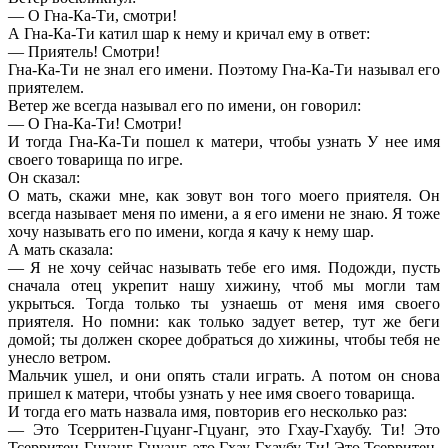
— О Гна-Ка-Ти, смотри!
А Гна-Ка-Ти катил шар к нему и кричал ему в ответ:
— Приятель! Смотри!
Гна-Ка-Ти не знал его имени. Поэтому Гна-Ка-Ти называл его
приятелем.
Ветер же всегда называл его по имени, он говорил:
— О Гна-Ка-Ти! Смотри!
И тогда Гна-Ка-Ти пошел к матери, чтобы узнать У нее имя
своего товарища по игре.
Он сказал:
О мать, скажи мне, как зовут вон того моего приятеля. Он
всегда называет меня по имени, а я его имени не знаю. Я тоже
хочу называть его по имени, когда я качу к нему шар.
А мать сказала:
— Я не хочу сейчас называть тебе его имя. Подожди, пусть
сначала отец укрепит нашу хижину, чтоб мы могли там
укрыться. Тогда только ты узнаешь от меня имя своего
приятеля. Но помни: как только задует ветер, тут же беги
домой; ты должен скорее добраться до хижины, чтобы тебя не
унесло ветром.
Мальчик ушел, и они опять стали играть. А потом он снова
пришел к матери, чтобы узнать у нее имя своего товарища.
И тогда его мать назвала имя, повторив его несколько раз:
— Это Тсерритен-Гцуанг-Гцуанг, это Гхау-Гхаубу. Ти! Это
Тсерритен-Гцуанг-Гцуанг, это Гхау-Гхаубу-Ти! Это Тсерритен-