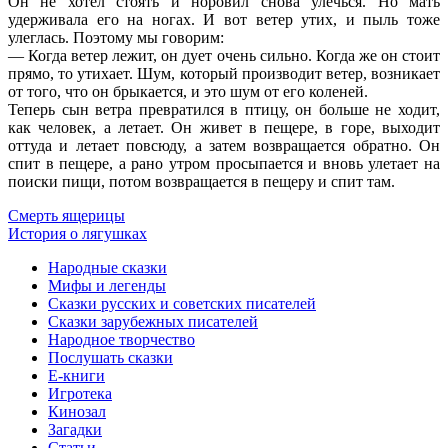
Он не хотел стоять и норовил снова улечься. Но мать
удерживала его на ногах. И вот ветер утих, и пыль тоже
улеглась. Поэтому мы говорим:
— Когда ветер лежит, он дует очень сильно. Когда же он стоит
прямо, то утихает. Шум, который производит ветер, возникает
от того, что он брыкается, и это шум от его коленей.
Теперь сын ветра превратился в птицу, он больше не ходит,
как человек, а летает. Он живет в пещере, в горе, выходит
оттуда и летает повсюду, а затем возвращается обратно. Он
спит в пещере, а рано утром просыпается и вновь улетает на
поиски пищи, потом возвращается в пещеру и спит там.
Смерть ящерицы
История о лягушках
Народные сказки
Мифы и легенды
Сказки русских и советских писателей
Сказки зарубежных писателей
Народное творчество
Послушать сказки
Е-книги
Игротека
Кинозал
Загадки
Статьи