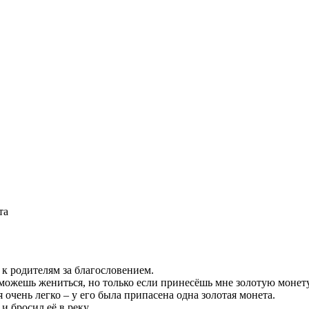
та
к родителям за благословением.
 сможешь жениться, но только если принесёшь мне золотую монет
очень легко – у его была припасена одна золотая монета.
и бросил её в реку.