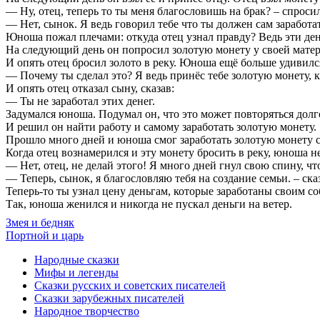
— Ну, отец, теперь то ты меня благословишь на брак? – спрос
— Нет, сынок. Я ведь говорил тебе что ты должен сам заработат
Юноша пожал плечами: откуда отец узнал правду? Ведь эти де
На следующий день он попросил золотую монету у своей матери.
И опять отец бросил золото в реку. Юноша ещё больше удивился
— Почему ты сделал это? Я ведь принёс тебе золотую монету, 
И опять отец отказал сыну, сказав:
— Ты не заработал этих денег.
Задумался юноша. Подумал он, что это может повторяться долго,
И решил он найти работу и самому заработать золотую монету.
Прошло много дней и юноша смог заработать золотую монету с
Когда отец вознамерился и эту монету бросить в реку, юноша н
— Нет, отец, не делай этого! Я много дней гнул свою спину, чт
— Теперь, сынок, я благословляю тебя на создание семьи. – сказ
Теперь-то ты узнал цену деньгам, которые заработаны своим с
Так, юноша женился и никогда не пускал деньги на ветер.
Змея и бедняк
Портной и царь
Народные сказки
Мифы и легенды
Сказки русских и советских писателей
Сказки зарубежных писателей
Народное творчество