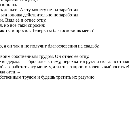
ил юноша.
ь деньги. А эту монету не ты заработал.
ньги юноша действительно не заработал.
 Взял её и отнёс отцу.
, но всё-таки спросил:
как ты и просил. Теперь ты благословишь меня?
 а он так и не получит благословения на свадьбу.
воим собственным трудом. Он отнёс её отцу.
е выдержал — бросился к нему, перехватил руку и сказал в отчая
обы заработать эту монету, а ты так запросто хочешь выбросить её
ал отец. –
обственным трудом и будешь тратить их разумно.