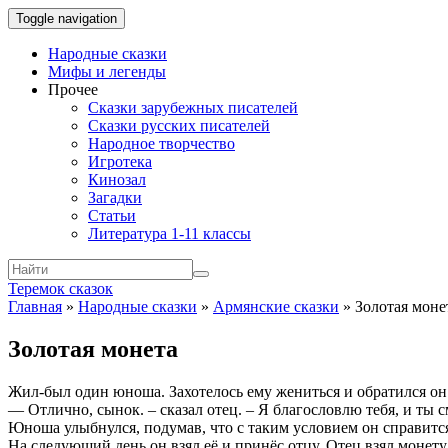
Toggle navigation
Народные сказки
Мифы и легенды
Прочее
Сказки зарубежных писателей
Сказки русских писателей
Народное творчество
Игротека
Кинозал
Загадки
Статьи
Литература 1-11 классы
Теремок сказок
Главная
»
Народные сказки
»
Армянские сказки
»
Золотая моне
Золотая монета
Жил-был один юноша. Захотелось ему жениться и обратился он 
— Отлично, сынок. – сказал отец. – Я благословлю тебя, и ты
Юноша улыбнулся, подумав, что с таким условием он справится 
На следующий день он взял её и принёс отцу. Отец взял монету 