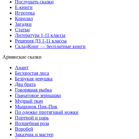
Послушать сказки
Е-книги
Игротека
Кинозал
Загадки
Статьи
Литература 1-11 классы
Решения ДЗ 1-11 классы
СкладКниг — бесплатные книги
Армянские сказки
Анаит
Бесхвостая лиса
Безрукая девушка
Два брата
Говорящая рыбка
Гранатовое зернышко
Мудрый ткач
Мышонок Пик-Пик
По одежке протягивай ножки
Портной и царь
Волшебная роза
Воробей
Заказчик и мастер