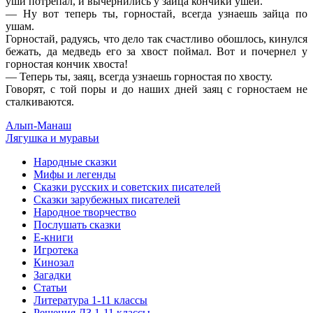
уши потрепал, и вычернились у зайца кончики ушей.
— Ну вот теперь ты, горностай, всегда узнаешь зайца по
ушам.
Горностай, радуясь, что дело так счастливо обошлось, кинулся
бежать, да медведь его за хвост поймал. Вот и почернел у
горностая кончик хвоста!
— Теперь ты, заяц, всегда узнаешь горностая по хвосту.
Говорят, с той поры и до наших дней заяц с горностаем не
сталкиваются.
Алып-Манаш
Лягушка и муравьи
Народные сказки
Мифы и легенды
Сказки русских и советских писателей
Сказки зарубежных писателей
Народное творчество
Послушать сказки
Е-книги
Игротека
Кинозал
Загадки
Статьи
Литература 1-11 классы
Решения ДЗ 1-11 классы