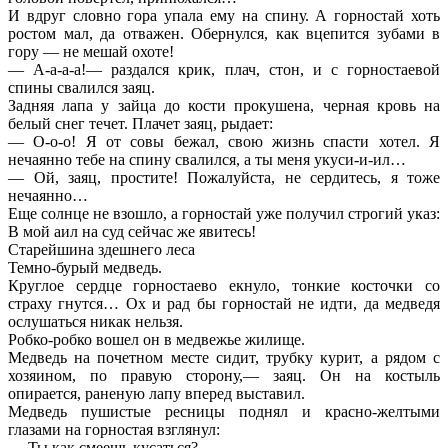
И вдруг словно гора упала ему на спину. А горностай хоть
ростом мал, да отважен. Обернулся, как вцепится зубами в
гору — не мешай охоте!
— А-а-а-а!— раздался крик, плач, стон, и с горностаевой
спины свалился заяц.
Задняя лапа у зайца до кости прокушена, черная кровь на
белый снег течет. Плачет заяц, рыдает:
— О-о-о! Я от совы бежал, свою жизнь спасти хотел. Я
нечаянно тебе на спину свалился, а ты меня укуси-и-ил…
— Ой, заяц, простите! Пожалуйста, не сердитесь, я тоже
нечаянно…
Еще солнце не взошло, а горностай уже получил строгий указ:
В мой аил на суд сейчас же явитесь!
Старейшина здешнего леса
Темно-бурый медведь.
Круглое сердце горностаево екнуло, тонкие косточки со
страху гнутся… Ох и рад бы горностай не идти, да медведя
ослушаться никак нельзя.
Робко-робко вошел он в медвежье жилище.
Медведь на почетном месте сидит, трубку курит, а рядом с
хозяином, по правую сторону,— заяц. Он на костыль
опирается, раненую лапу вперед выставил.
Медведь пушистые ресницы поднял и красно-желтыми
глазами на горностая взглянул:
— Ты как смеешь кусаться?