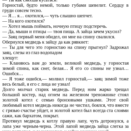
Горностай, будто немой, только губами шевелит. Сердцу в
груди совсем тесно.
— Я… я… охотился,— чуть слышно шепчет.
— На кого охотился?
— Хотел мышь поймать, ночную птицу подстеречь.
— Да, мыши и птицы — твоя пища. А зайца зачем укусил?
— Заяц первый меня обидел, он мне на спину свалился.
Обернулся медведь к зайцу да как рявкнет:
— Ты для чего это горностаю на спину прыгнул? Задрожал
заяц, слезы из глаз водопадом
хлещут:
— Кланяюсь вам до земли, великий медведь, у горностая
зимой спина, как снег, белая… Я его со спины не узнал…
Ошибся…
— Я тоже ошибся,— молвил горностай,— заяц зимой тоже
весь белый, я его с лица не узнал!
Долго молчал старик медведь. Перед ним жарко трещал
большой костер, над огнем на железном треножнике стоял
золотой котел с семью бронзовыми ушками. Этот свой
любимый котел медведь никогда не чистил, боялся, что вместе
с грязью счастье уйдет, и золотой котел был всегда ста слоями
сажи, как бархатом, покрыт.
Протянул медведь к котлу правую лапу, чуть дотронулся, а
лапа уже черным-черна. Этой лапой медведь зайца слегка за