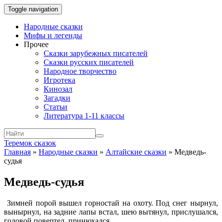
Toggle navigation
Народные сказки
Мифы и легенды
Прочее
Сказки зарубежных писателей
Сказки русских писателей
Народное творчество
Игротека
Кинозал
Загадки
Статьи
Литература 1-11 классы
Теремок сказок
Главная
»
Народные сказки
»
Алтайские сказки
»
Медведь-
судья
Медведь-судья
Зимней порой вышел горностай на охоту. Под снег нырнул,
вынырнул, на задние лапы встал, шею вытянул, прислушался,
головой повертел, принюхался…