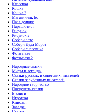
Классика
Кошка
Кошка 2
Магазинчик Бо
Пазл делюкс
Парашютист
Рисунок
Рисунок 2
Собери авто
Собери Деда Мороз
Собери снеговика
Фото-пазл
Фото-пазл 2
Народные сказки
Мифы и легенды
Сказки русских и советских писателей
Сказки зарубежных писателей
Народное творчество
Послушать сказки
Е-книги
Игротека
Кинозал
Загадки
Статьи