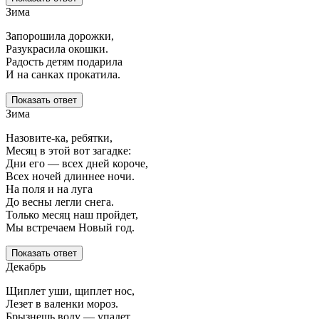
Зима
Запорошила дорожки,
Разукрасила окошки.
Радость детям подарила
И на санках прокатила.
Показать ответ
Зима
Назовите-ка, ребятки,
Месяц в этой вот загадке:
Дни его — всех дней короче,
Всех ночей длиннее ночи.
На поля и на луга
До весны легли снега.
Только месяц наш пройдет,
Мы встречаем Новый год.
Показать ответ
Декабрь
Щиплет уши, щиплет нос,
Лезет в валенки мороз.
Брызнешь воду — упадет