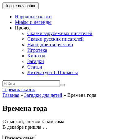
Toggle navigation
Народные сказки
Мифы и легенды
Прочее
Сказки зарубежных писателей
Сказки русских писателей
Народное творчество
Игротека
Кинозал
Загадки
Статьи
Литература 1-11 классы
Теремок сказок
Главная
»
Загадки для детей
»
Времена года
Времена года
С вьюгой, снегом к нам сама
В декабре пришла …
Показать ответ