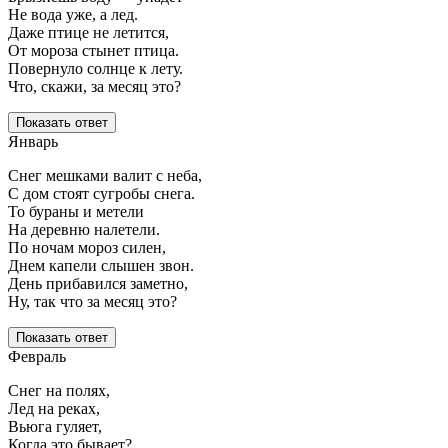
Не вода уже, а лед.
Даже птице не летится,
От мороза стынет птица.
Повернуло солнце к лету.
Что, скажи, за месяц это?
Показать ответ
Январь
Снег мешками валит с неба,
С дом стоят сугробы снега.
То бураны и метели
На деревню налетели.
По ночам мороз силен,
Днем капели слышен звон.
День прибавился заметно,
Ну, так что за месяц это?
Показать ответ
Февраль
Снег на полях,
Лед на реках,
Вьюга гуляет,
Когда это бывает?