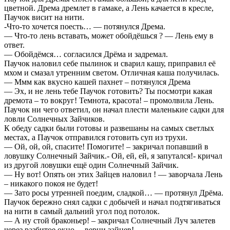
цветной. Дрема дремлет в гамаке, а Лень качается в кресле,
Паучок висит на нити.
-Что-то хочется поесть… — потянулся Дрема.
— Что-то лень вставать, может обойдёшься ? — Лень ему в
ответ.
— Обойдёмся… согласился Дрёма и задремал.
Паучок наловил себе пылинок и сварил кашу, приправил её
мхом и смазал утренним светом. Отличная каша получилась.
— Ммм как вкусно кашей пахнет – потянулся Дрема
— Эх, и не лень тебе Паучок готовить? Ты посмотри какая
дремота – то вокруг! Темнота, красота! – промолвила Лень.
Паучок ни чего ответил, он начал плести маленькие садки для
ловли Солнечных Зайчиков.
К обеду садки были готовы и развешаны на самых светлых
местах, а Паучок отправился готовить суп из трухи.
— Ой, ой, ой, спасите! Помогите! – закричал попавший в
ловушку Солнечный Зайчик.- Ой, ей, ей, я запутался!- кричал
из другой ловушки ещё один Солнечный Зайчик.
— Ну вот! Опять он этих Зайцев наловил ! — заворчала Лень
– никакого покоя не будет!
— Зато росы утренней поедим, сладкой… — протянул Дрёма.
Паучок бережно снял садки с добычей и начал подтягиваться
на нити в самый дальний угол под потолок.
— А ну стой браконьер! – закричал Солнечный Луч залетев
через разбитое окно. – верни зайцев!