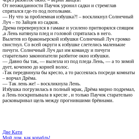
От неожиданности Паучок уронил садки и стремглав
спрятался где-то под потолками.
— Ну что за проблемная избушка?! – воскликнул Солнечный
Луч – то Зайцев из садков.
Дрема перевернулся в гамаке и усилено притворялся спящим
,а Лень натянула плед и головой спряталась в него.
Вылетев из браконьерской избушки Солнечный Луч громко
свистнул. Со всей округи к избушке слетелись маленькие
пичуги. Солнечный Луч дал им команду и пичуги
старательно законопатели разбитое окно избушки.
— Давно бы так, — вылезла из под пледа Лень, — а то зимой
дует, коченею до корней волос.
-Так передвинула бы кресло, а то рассеялась посреди комнаты
– ворчал Дрёма.
— Так лень же! – воскликнула Лень.
Избушка погрузилась в полный мрак, Дрёма мирно подремал,
а Лень поскрипывала в кресле , и только Паучок старательно
расковыривал щель между прогнившими брёвнами.
Две Кати
Мой дом, как корабль!