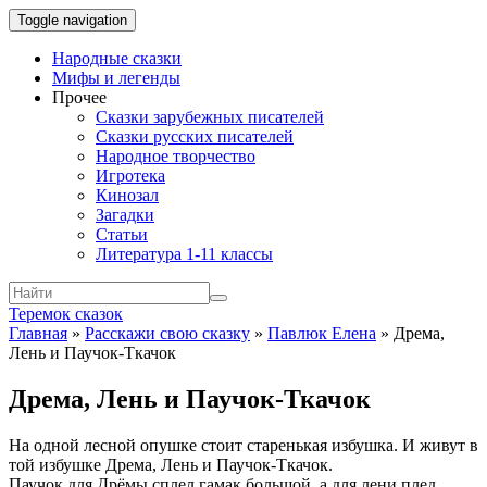
Toggle navigation
Народные сказки
Мифы и легенды
Прочее
Сказки зарубежных писателей
Сказки русских писателей
Народное творчество
Игротека
Кинозал
Загадки
Статьи
Литература 1-11 классы
Теремок сказок
Главная
»
Расскажи свою сказку
»
Павлюк Елена
»
Дрема,
Лень и Паучок-Ткачок
Дрема, Лень и Паучок-Ткачок
На одной лесной опушке стоит старенькая избушка. И живут в
той избушке Дрема, Лень и Паучок-Ткачок.
Паучок для Дрёмы сплел гамак большой, а для лени плед